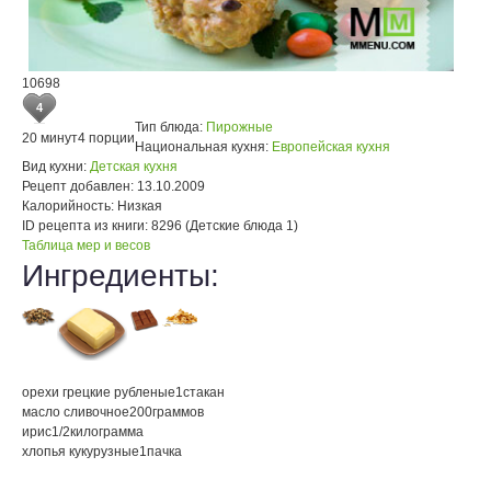
10698
4
Тип блюда:
Пирожные
20 минут
4 порции
Национальная кухня:
Европейская кухня
Вид кухни:
Детская кухня
Рецепт добавлен:
13.10.2009
Калорийность:
Низкая
ID рецепта из книги:
8296 (Детские блюда 1)
Таблица мер и весов
Ингредиенты:
орехи грецкие рубленые
1
стакан
масло сливочное
200
граммов
ирис
1/2
килограмма
хлопья кукурузные
1
пачка