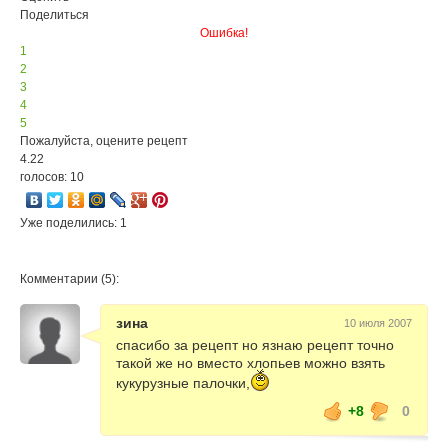
Поделиться
Ошибка!
1
2
3
4
5
Пожалуйста, оцените рецепт
4.22
голосов: 10
Уже поделились: 1
Комментарии (5):
зина
10 июля 2007
спасибо за рецепт но язнаю рецепт точно
такой же но вместо хлопьев можно взять
кукурузные палочки,
+8
0