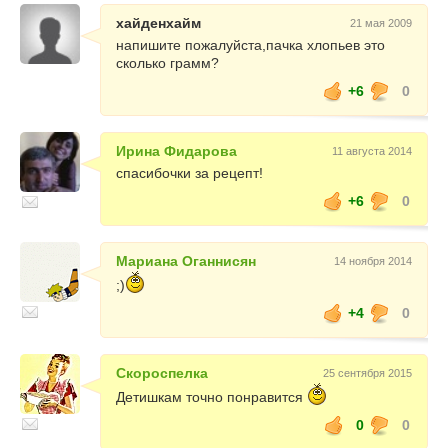
хайденхайм
21 мая 2009
напишите пожалуйста,пачка хлопьев это
сколько грамм?
+6
0
Ирина Фидарова
11 августа 2014
спасибочки за рецепт!
+6
0
Мариана Оганнисян
14 ноября 2014
;)
+4
0
Скороспелка
25 сентября 2015
Детишкам точно понравится
0
0