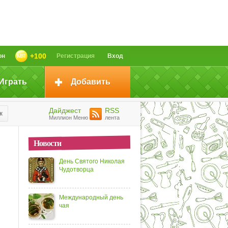
+100
он
Регистрация
Вход
Играть
Добавить
Дайджест
RSS
к
Миллион Меню
лента
Новости
День Святого Николая
Чудотворца
Международный день
чая