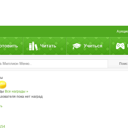
Аукци
отовить
Читать
Учиться
Поис
ты
ады
Все награды »
ьзователя пока нет наград
ть
154