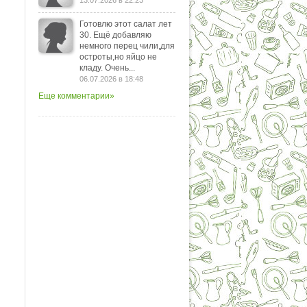
13.07.2026 в 22:23
Готовлю этот салат лет
30. Ещё добавляю
немного перец чили,для
остроты,но яйцо не
кладу. Очень...
06.07.2026 в 18:48
Еще комментарии»