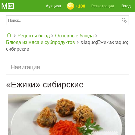
+100
Аукцион
Регистрация
Вход
Рецепты блюд
Основные блюда
Блюда из мяса и субпродуктов
&laquo;Ежики&raquo;
СЕГОДНЯ: 39142 РЕЦЕПТА
сибирские
Навигация
«Ежики» сибирские