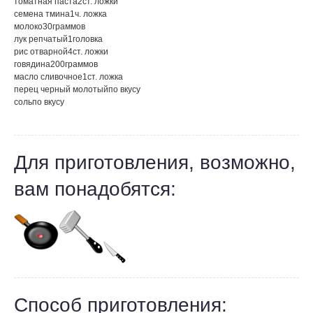
томатная паста
2
ст. ложки
семена тмина
1
ч. ложка
молоко
30
граммов
лук репчатый
1
головка
рис отварной
4
ст. ложки
говядина
200
граммов
масло сливочное
1
ст. ложка
перец черный молотый
по вкусу
соль
по вкусу
Для приготовления, возможно,
вам понадобятся:
Способ приготовления: