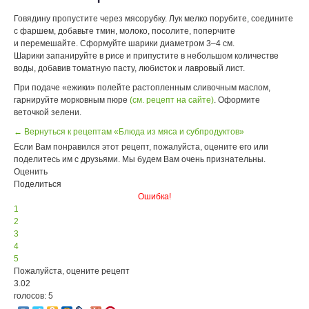
Говядину пропустите через мясорубку. Лук мелко порубите, соедините
с фаршем, добавьте тмин, молоко, посолите, поперчите
и перемешайте. Сформуйте шарики диаметром 3–4 см.
Шарики запанируйте в рисе и припустите в небольшом количестве
воды, добавив томатную пасту, любисток и лавровый лист.
При подаче «ежики» полейте растопленным сливочным маслом,
гарнируйте морковным пюре
(см. рецепт на сайте)
. Оформите
веточкой зелени.
← Вернуться к рецептам «Блюда из мяса и субпродуктов»
Если Вам понравился этот рецепт, пожалуйста, оцените его или
поделитесь им с друзьями. Мы будем Вам очень признательны.
Оценить
Поделиться
Ошибка!
1
2
3
4
5
Пожалуйста, оцените рецепт
3.02
голосов: 5