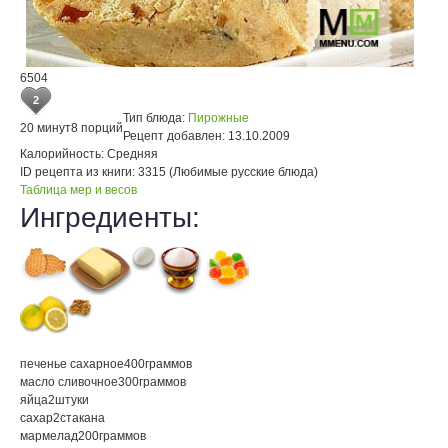
6504
2
Тип блюда:
Пирожные
20 минут
8 порций
Рецепт добавлен:
13.10.2009
Калорийность:
Средняя
ID рецепта из книги:
3315 (Любимые русские блюда)
Таблица мер и весов
Ингредиенты:
печенье сахарное
400
граммов
масло сливочное
300
граммов
яйца
2
штуки
сахар
2
стакана
мармелад
200
граммов