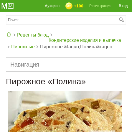
+100
Аукцион
Регистрация
Вход
Рецепты блюд
Кондитерские изделия и выпечка
Пирожные
Пирожное &laquo;Полина&raquo;
СЕГОДНЯ: 39142 РЕЦЕПТА
Навигация
Пирожное «Полина»