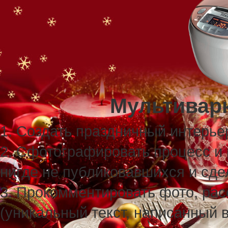
Мультиварк
1. Создать праздничный интерьер
2. Сфотографировать процесс и 
нигде не публиковавшихся и сде
3. Прокомментировать фото, рас
(уникальный текст, написанный 