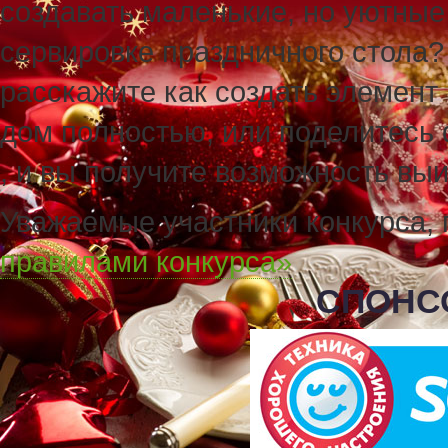
создавать маленькие, но уютные
сервировке праздничного стола? 
расскажите как создать элемент
дом полностью, или поделитесь
, и вы получите возможность вы
Уважаемые участники конкурса, 
правилами конкурса»
СПОНС