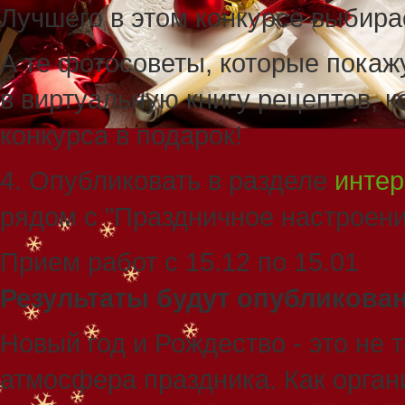
Лучшего в этом конкурсе выбир
А те фотосоветы, которые пока
в виртуальную книгу рецептов, 
конкурса в подарок!
4. Опубликовать в разделе
интер
рядом с "Праздничное настроени
Прием работ с 15.12 по 15.01
Результаты будут опубликован
Новый год и Рождество - это не 
атмосфера праздника. Как орган