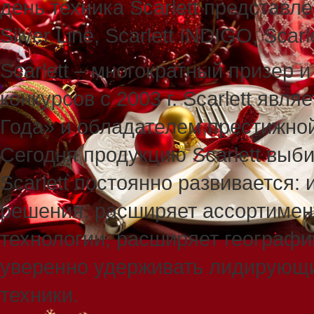
день техника Scarlett представлен
Silver Line, Scarlett INDIGO, Scarle
Scarlett – многократный призер 
конкурсов с 2003 г. Scarlett яв
Года» и обладателем престижно
Сегодня продукцию Scarlett выб
Scarlett постоянно развивается
решения, расширяет ассортимен
технологии, расширяет географи
уверенно удерживать лидирующи
техники.