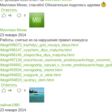
Миллион Меню, спасибо! Обязательно поделюсь идеями
Ответить
+5
0
Миллион Меню
23 января 2014
Работы, снятые из-за нарушения правил конкурса:
/blogi/496073_kazhdyy_god_novaya_ideya.html
/blogi/496147_vyazhem_dlya_malysha.html
/blogi/496146_shapochka_dlya_malysha.html
/blogi/497128_oranzhevoe_nastroenie_predstoyashchego_vesenne
/blogi/494842_novogodniy_naryad_v_tsvete_predstoyashchego_god
/blogi/493934_novogodniy_interer.html
/blogi/494832_snegovik_iz_nitok.html
/blogi/494819_uyutnyy_dom.html
Ответить
+4
0
зайчик1980
23 января 2014