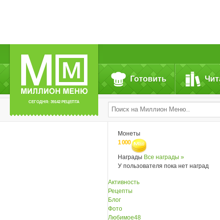
Готовить
Чит
СЕГОДНЯ: 39142 РЕЦЕПТА
Монеты
1 000
Награды
Все награды »
У пользователя пока нет наград
Активность
Рецепты
Блог
Фото
Любимое
48