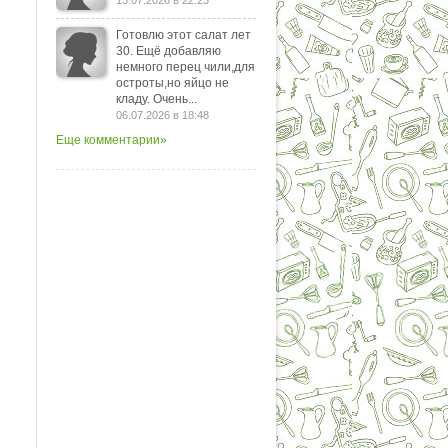
13.07.2026 в 22:23
Готовлю этот салат лет
30. Ещё добавляю
немного перец чили,для
остроты,но яйцо не
кладу. Очень...
06.07.2026 в 18:48
Еще комментарии»