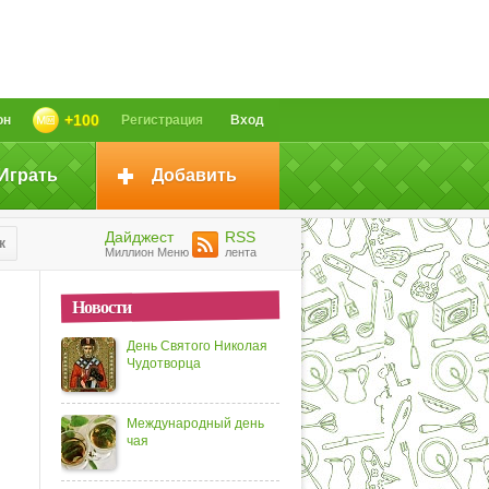
+100
он
Регистрация
Вход
Играть
Добавить
Дайджест
RSS
к
Миллион Меню
лента
Новости
День Святого Николая
Чудотворца
Международный день
чая