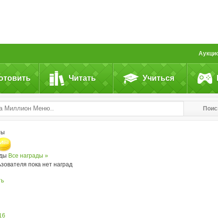
Аукци
отовить
Читать
Учиться
Поис
ты
ады
Все награды »
ьзователя пока нет наград
ть
16