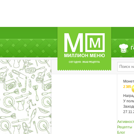
Г
СЕГОДНЯ: 39142 РЕЦЕПТА
Моне
2 385
Нагр
У пол
Заход
27.11
Активнос
Рецепты
Блог