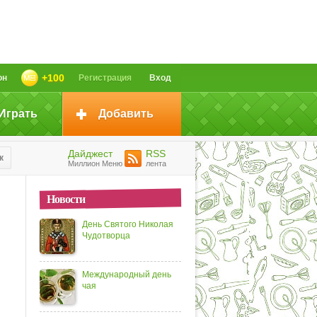
+100
он
Регистрация
Вход
Играть
Добавить
Дайджест
RSS
к
Миллион Меню
лента
Новости
День Святого Николая
Чудотворца
Международный день
чая