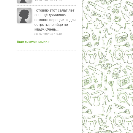
13.07.2026 в 22:23
Готовлю этот салат лет
30. Ещё добавляю
немного перец чили,для
остроты,но яйцо не
кладу. Очень...
06.07.2026 в 18:48
Еще комментарии»