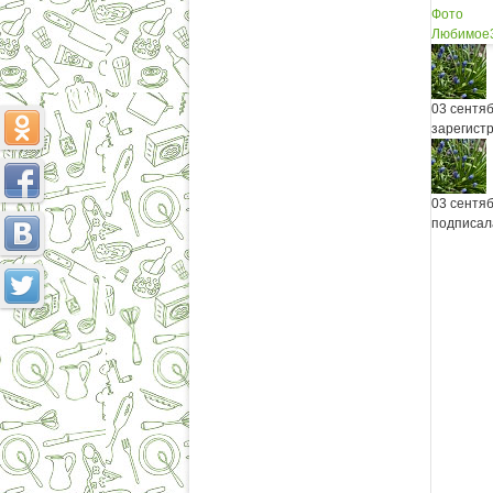
Фото
Любимое
03 сентя
зарегист
03 сентя
подписал