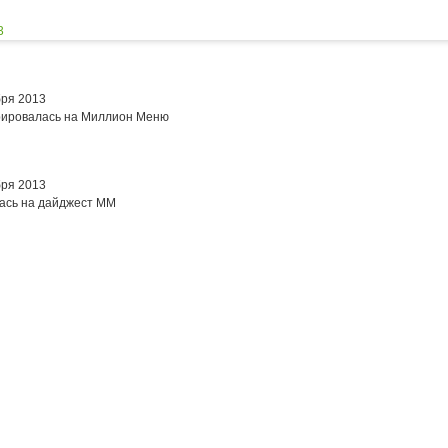
3
бря 2013
рировалась на Миллион Меню
бря 2013
ась на дайджест ММ