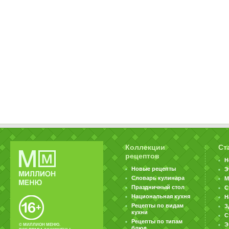
Коллекции
Ст
рецептов
Н
Новые рецепты
Э
Словарь кулинара
М
Праздничный стол
С
Национальная кухня
Н
Рецепты по видам
З
кухни
С
Рецепты по типам
Э
© МИЛЛИОН МЕНЮ.
блюд