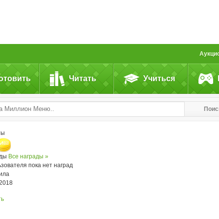
Аукци
отовить
Читать
Учиться
Поис
ты
ады
Все награды »
ьзователя пока нет наград
ила
.2018
ть