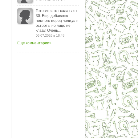
13.07.2026 в 22:23
Готовлю этот салат лет
30. Ещё добавляю
немного перец чили,для
остроты,но яйцо не
кладу. Очень...
06.07.2026 в 18:48
Еще комментарии»