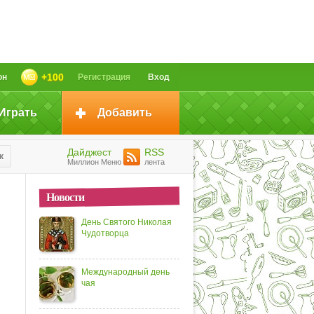
+100
он
Регистрация
Вход
Играть
Добавить
Дайджест
RSS
к
Миллион Меню
лента
Новости
День Святого Николая
Чудотворца
Международный день
чая