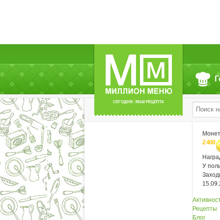
Г
СЕГОДНЯ: 39142 РЕЦЕПТА
Моне
2 400
Нагр
У пол
Заход
15.09
Активнос
Рецепты
Блог