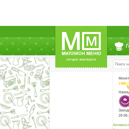
сетях:
Вконтакте
Читают (2)
Г
СЕГОДНЯ: 39142 РЕЦЕПТА
Моне
2 800
Нагр
Заход
26.06
Активнос