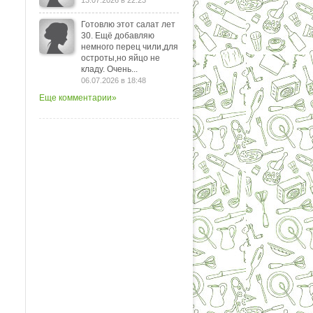
13.07.2026 в 22:23
Готовлю этот салат лет
30. Ещё добавляю
немного перец чили,для
остроты,но яйцо не
кладу. Очень...
06.07.2026 в 18:48
Еще комментарии»