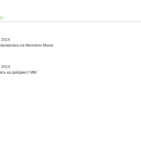
27
я 2014
рировалась на Миллион Меню
я 2014
ась на дайджест ММ