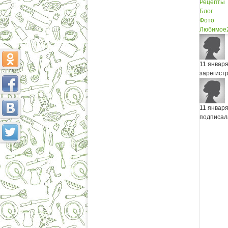
Рецепты
Блог
Фото
Любимое
11 январ
зарегист
11 январ
подписал