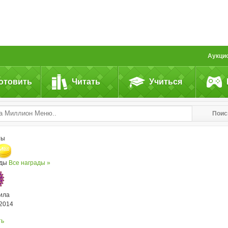
Аукци
отовить
Читать
Учиться
Поис
ты
ады
Все награды »
ила
.2014
ть