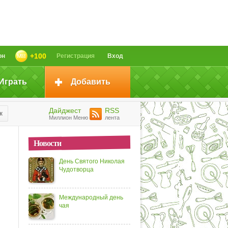
+100
он
Регистрация
Вход
Играть
Добавить
Дайджест
RSS
к
Миллион Меню
лента
Новости
День Святого Николая
Чудотворца
Международный день
чая