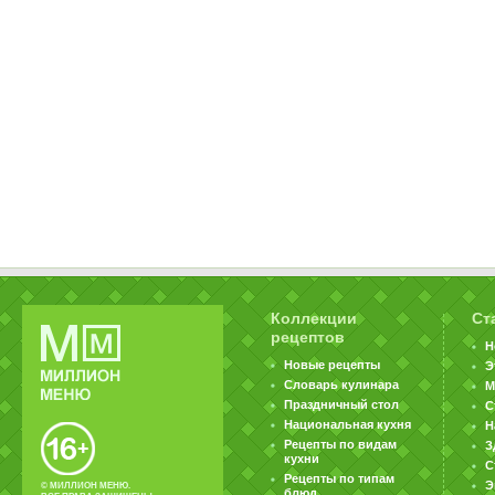
Коллекции
Ст
рецептов
Н
Новые рецепты
Э
Словарь кулинара
М
Праздничный стол
С
Национальная кухня
Н
Рецепты по видам
З
кухни
С
Рецепты по типам
Э
© МИЛЛИОН МЕНЮ.
блюд