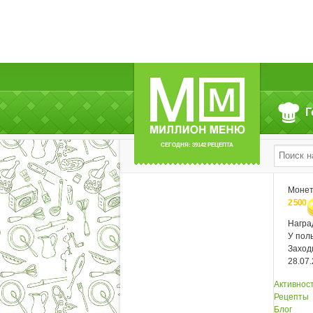
Г
СЕГОДНЯ: 39142 РЕЦЕПТА
Моне
2 500
Нагр
У пол
Заход
28.07
Активнос
Рецепты
Блог