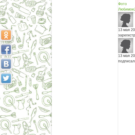
Фото
Любимое
13 мая 2
зарегист
13 мая 2
подписал