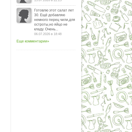
13.07.2026 в 22:23
Готовлю этот салат лет
30. Ещё добавляю
немного перец чили,для
остроты,но яйцо не
кладу. Очень...
06.07.2026 в 18:48
Еще комментарии»