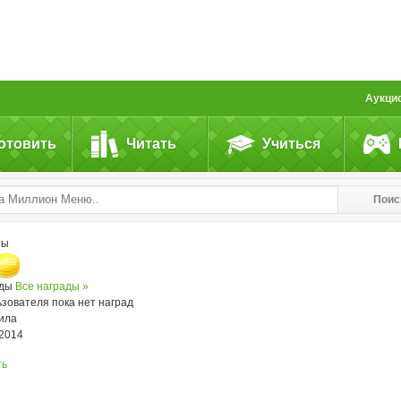
Аукци
отовить
Читать
Учиться
Поис
ты
ады
Все награды »
ьзователя пока нет наград
ила
.2014
ть