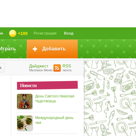
+100
он
Регистрация
Вход
Играть
Добавить
Дайджест
RSS
к
Миллион Меню
лента
Новости
День Святого Николая
Чудотворца
Международный день
чая