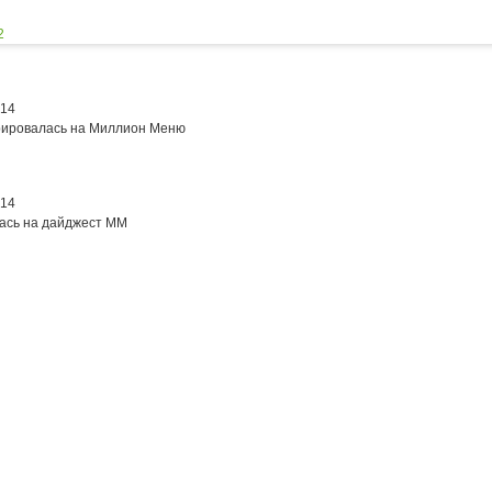
2
014
рировалась на Миллион Меню
014
ась на дайджест ММ