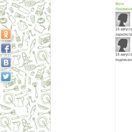
Фото
Любимое
16 август
зарегист
16 август
подписал