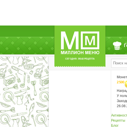
Г
СЕГОДНЯ: 39142 РЕЦЕПТА
Моне
2 500
Нагр
У пол
Заход
26.08
Активнос
Рецепты
Блог