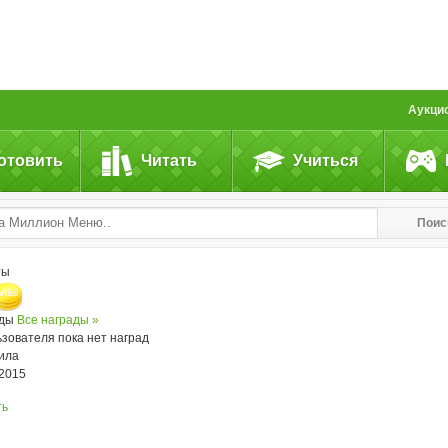
Аукци
отовить
Читать
Учиться
Поис
ты
ады
Все награды »
ьзователя пока нет наград
ила
.2015
ть