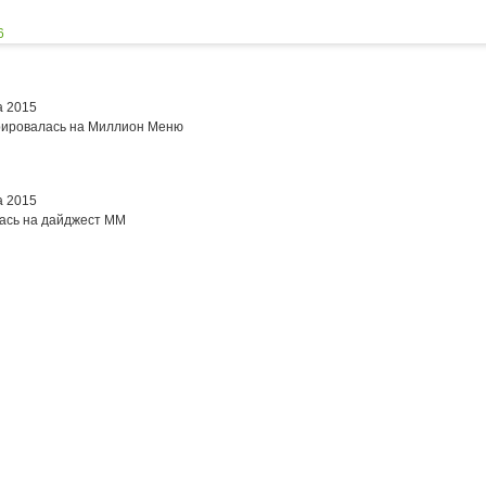
6
а 2015
рировалась на Миллион Меню
а 2015
ась на дайджест ММ