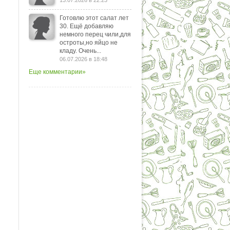
13.07.2026 в 22:23
Готовлю этот салат лет
30. Ещё добавляю
немного перец чили,для
остроты,но яйцо не
кладу. Очень...
06.07.2026 в 18:48
Еще комментарии»