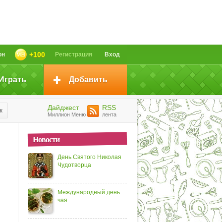
+100
он
Регистрация
Вход
Играть
Добавить
Дайджест
RSS
к
Миллион Меню
лента
Новости
День Святого Николая
Чудотворца
Международный день
чая