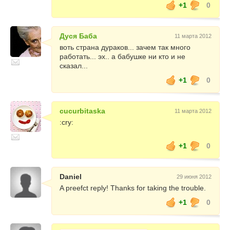
+1
0
Дуся Баба
11 марта 2012
воть страна дураков... зачем так много
работать... эх.. а бабушке ни кто и не
сказал...
+1
0
cucurbitaska
11 марта 2012
:cry:
+1
0
Daniel
29 июня 2012
A preefct reply! Thanks for taking the trouble.
+1
0