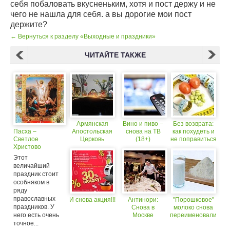
себя побаловать вкусненьким, хотя и пост держу и не
чего не нашла для себя. а вы дорогие мои пост
держите?
← Вернуться к разделу «Выходные и праздники»
ЧИТАЙТЕ ТАКЖЕ
Армянская
Вино и пиво –
Без возврата:
Пасха –
Апостольская
снова на ТВ
как похудеть и
Светлое
Церковь
(18+)
не поправиться
Христово
сегодня
снова
Воскресение.
отмечает
Этот
Стихи о Пасхе
праздник Пасхи
величайший
русских поэтов
- - Светлое
праздник стоит
Христово
особняком в
Воскресение.
ряду
православных
И снова акция!!!
Антинори:
"Порошковое"
праздников. У
Снова в
молоко снова
него есть очень
Москве
переименовали
точное...