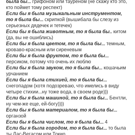
была бы...
грифоном или тауреном (не скажу кто это,
кто поймет тому респект)
Если бы я была музыкальным инструментом,
то я была бы...
скрипкой (вышибала бы слезу из
серьезных дядечек и тетечек)
Если бы я была животным, то я была бы..
китом
(да, вы не ошиблись)
Если бы я была цветом, то я была бы...
темным,
кроваво-красным или сиреневым
Если бы я была фруктом, то я была бы...
персиком, потому что очень их люблю
Если бы я была звуком, то я была бы...
кошачьим
урчанием
Если бы я была стихией, то я была бы...
снегопадом (хотя подозреваю, что имелись в виду
четыре стихии...ну тоже вода, в своем роде)))
Если бы я была машиной, то я была бы...
Бентли,
ну чем-же еще, ей-богу))))
Если бы я была материалом, то я была бы...
органзой
Если бы я была числом, то я была бы...
4
Если бы я была городом, то я была бы...
то была
ты Лас-Вегасом или Токио...