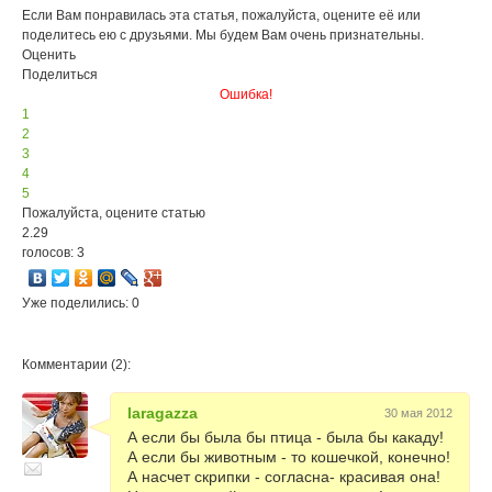
Если Вам понравилась эта статья, пожалуйста, оцените её или
поделитесь ею с друзьями. Мы будем Вам очень признательны.
Оценить
Поделиться
Ошибка!
1
2
3
4
5
Пожалуйста, оцените статью
2.29
голосов: 3
Уже поделились: 0
Комментарии (2):
laragazza
30 мая 2012
А если бы была бы птица - была бы какаду!
А если бы животным - то кошечкой, конечно!
А насчет скрипки - согласна- красивая она!