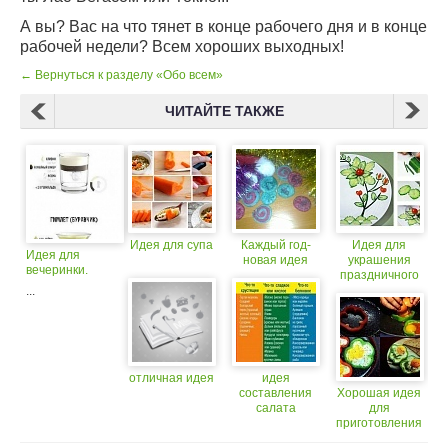
А вы? Вас на что тянет в конце рабочего дня и в конце
рабочей недели? Всем хороших выходных!
← Вернуться к разделу «Обо всем»
ЧИТАЙТЕ ТАКЖЕ
Идея для супа
Каждый год-
Идея для
Идея для
новая идея
украшения
вечеринки.
праздничного
стола
...
отличная идея
идея
составления
Хорошая идея
салата
для
приготовления
завтрака ;)