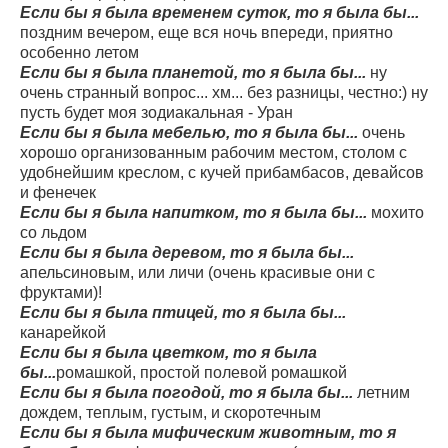
Если бы я была временем суток, то я была бы...
поздним вечером, еще вся ночь впереди, приятно
особенно летом
Если бы я была планетой, то я была бы...
ну
очень странный вопрос... хм... без разницы, честно:) ну
пусть будет моя зодиакальная - Уран
Если бы я была мебелью, то я была бы...
очень
хорошо организованным рабочим местом, столом с
удобнейшим креслом, с кучей прибамбасов, девайсов
и фенечек
Если бы я была напитком, то я была бы...
мохито
со льдом
Если бы я была деревом, то я была бы...
апельсиновым, или личи (очень красивые они с
фруктами)!
Если бы я была птицей, то я была бы...
канарейкой
Если бы я была цветком, то я была
бы...
ромашкой, простой полевой ромашкой
Если бы я была погодой, то я была бы...
летним
дождем, теплым, густым, и скоротечным
Если бы я была мифическим животным, то я