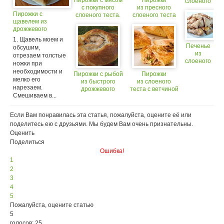
слоеного
с покупного
из пресного
теста.
Пирожки с
слоеного теста.
слоеного теста
щавелем из
с грушами
дрожжевого
слоеного теста
1. Щавель моем и
Печенье
обсушим,
из
отрезаем толстые
слоеного
ножки при
теста
необходимости и
Пирожки с рыбой
Пирожки
мелко его
из быстрого
из слоеного
нарезаем.
дрожжевого
теста с ветчиной
Смешиваем в...
слоеного теста
Если Вам понравилась эта статья, пожалуйста, оцените её или
поделитесь ею с друзьями. Мы будем Вам очень признательны.
Оценить
Поделиться
Ошибка!
1
2
3
4
5
Пожалуйста, оцените статью
5
голосов: 25