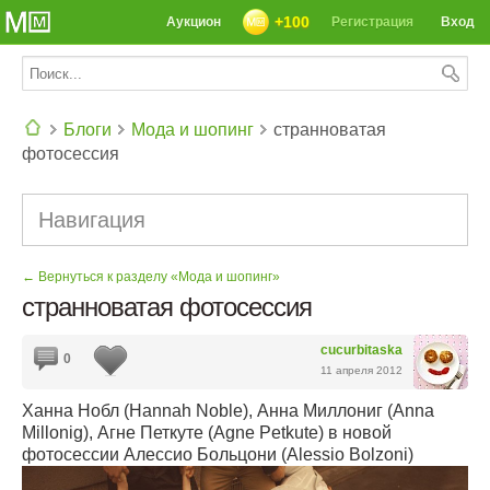
+100
Аукцион
Регистрация
Вход
Блоги
Мода и шопинг
странноватая
фотосессия
СЕГОДНЯ: 39142 РЕЦЕПТА
Навигация
← Вернуться к разделу «Мода и шопинг»
странноватая фотосессия
cucurbitaska
0
11 апреля 2012
Ханна Нобл (Hannah Noble), Анна Миллониг (Anna
Millonig), Агне Петкуте (Agne Petkute) в новой
фотосессии Алессио Больцони (Alessio Bolzoni)