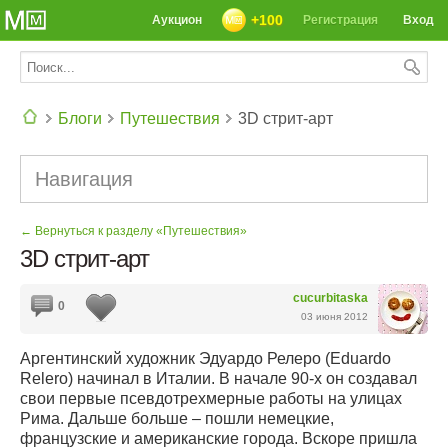
+100
Аукцион
Регистрация
Вход
Блоги
Путешествия
3D стрит-арт
СЕГОДНЯ: 39142 РЕЦЕПТА
Навигация
← Вернуться к разделу «Путешествия»
3D стрит-арт
cucurbitaska
0
03 июня 2012
Аргентинский художник Эдуардо Релеро (Eduardo
Relero) начинал в Италии. В начале 90-х он создавал
свои первые псевдотрехмерные работы на улицах
Рима. Дальше больше – пошли немецкие,
французские и американские города. Вскоре пришла