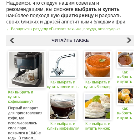
Надеемся, что следуя нашим советам и
рекомендациям, вы сможете
выбрать и купить
наиболее подходящую
фритюрницу
и радовать
своих близких и друзей аппетитными блюдами фри.
← Вернуться к разделу «Бытовая техника, посуда, аксессуары»
ЧИТАЙТЕ ТАКЖЕ
Как
выбрать
и купить
Как выбрать и
Как выбрать и
чайник
купить смеситель
купить блендер
Как выбрать и
купить
кофемашину?
Первый аппарат
Как
для приготовления
выбрать
и купить
кофе, где
мини-
использовалась
Как выбрать и
Как выбрать и
печь
сила пара,
купить кофемолку
купить миксер
появился в 1840-е
годы. В самом...