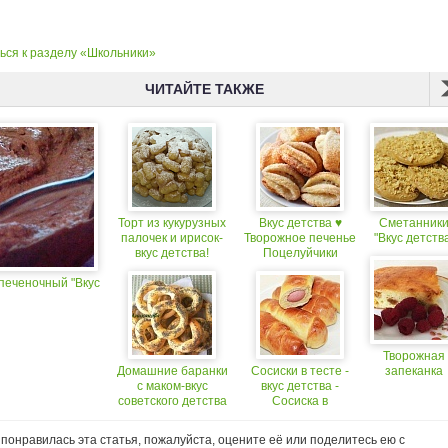
ься к разделу «Школьники»
ЧИТАЙТЕ ТАКЖЕ
Торт из кукурузных
Вкус детства ♥
Сметанник
палочек и ирисок-
Творожное печенье
"Вкус детств
вкус детства!
Поцелуйчики
печеночный "Вкус
Творожная
Домашние баранки
Сосиски в тесте -
запеканка
с маком-вкус
вкус детства -
советского детства
Cосиска в
дрожжевом тесте
понравилась эта статья, пожалуйста, оцените её или поделитесь ею с