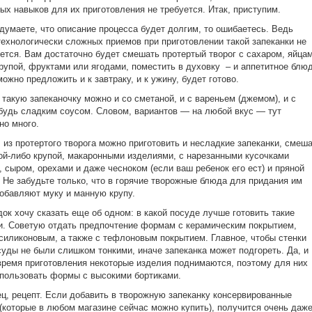
ых навыков для их приготовления не требуется. Итак, приступим.
думаете, что описание процесса будет долгим, то ошибаетесь. Ведь
технологически сложных приемов при приготовлении такой запеканки не
ется. Вам достаточно будет смешать протертый творог с сахаром, яйцам
рупой, фруктами или ягодами, поместить в духовку – и аппетитное блюд
можно предложить и к завтраку, и к ужину, будет готово.
 такую запеканочку можно и со сметаной, и с вареньем (джемом), и с
будь сладким соусом. Словом, вариантов — на любой вкус — тут
но много.
 из протертого творога можно приготовить и несладкие запеканки, смеш
кой-либо крупой, макаронными изделиями, с нарезанными кусочками
 сыром, орехами и даже чесноком (если ваш ребенок его ест) и пряной
 Не забудьте только, что в горячие творожные блюда для придания им
бавляют муку и манную крупу.
ок хочу сказать еще об одном: в какой посуде лучше готовить такие
и. Советую отдать предпочтение формам с керамическим покрытием,
иликоновым, а также с тефлоновым покрытием. Главное, чтобы стенки
суды не были слишком тонкими, иначе запеканка может подгореть. Да, и
время приготовления некоторые изделия поднимаются, поэтому для них
пользовать формы с высокими бортиками.
ец, рецепт. Если добавить в творожную запеканку консервированные
(которые в любом магазине сейчас можно купить), получится очень даж