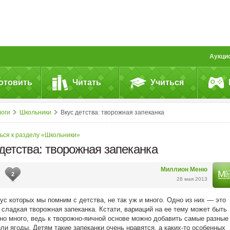
Аукци
отовить
Читать
Учиться
логи
Школьники
Вкус детства: творожная запеканка
ься к разделу «Школьники»
детства: творожная запеканка
Миллион Меню
2
28 мая 2013
ус которых мы помним с детства, не так уж и много. Одно из них — это
 сладкая творожная запеканка. Кстати, вариаций на ее тему может быть
но много, ведь к творожно-яичной основе можно добавить самые разные
ли ягоды. Детям такие запеканки очень нравятся, а каких-то особенных