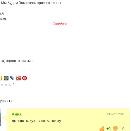
. Мы будем Вам очень признательны.
ся
 код
Ошибка!
та, оцените статью
5
лились: 1
ии (1):
Анна
24 мая 2015
делаю такую запеканочку.
+1
0