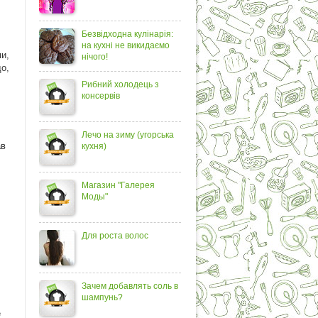
Безвідходна кулінарія:
на кухні не викидаємо
и,
нічого!
о,
Рибний холодець з
консервів
Лечо на зиму (угорська
ав
кухня)
Магазин "Галерея
Моды"
Для роста волос
Зачем добавлять соль в
шампунь?
е