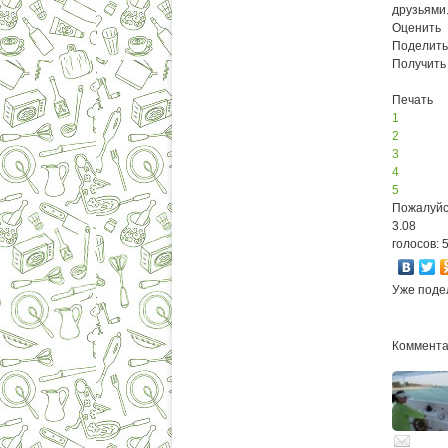
друзьями
Оценить
Поделить
Получить
Печать
1
2
3
4
5
Пожалуйс
3.08
голосов: 
Уже поде
Комментар