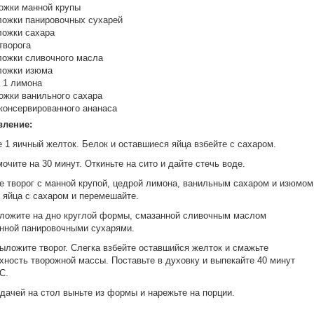
ложки манной крупы
 ложки панировочных сухарей
 ложки сахара
 творога
 ложки сливочного масла
 ложки изюма
 1 лимона
ложки ванильного сахара
 консервированного ананаса
вление:
 1 яичный желток. Белок и оставшиеся яйца взбейте с сахаром.
очите на 30 минут. Откиньте на сито и дайте стечь воде.
 творог с манной крупой, цедрой лимона, ванильным сахаром и изюмом
 яйца с сахаром и перемешайте.
ложите на дно круглой формы, смазанной сливочным маслом
нной панировочными сухарями.
ыложите творог. Слегка взбейте оставшийся желток и смажьте
хность творожной массы. Поставьте в духовку и выпекайте 40 минут
С.
дачей на стол выньте из формы и нарежьте на порции.