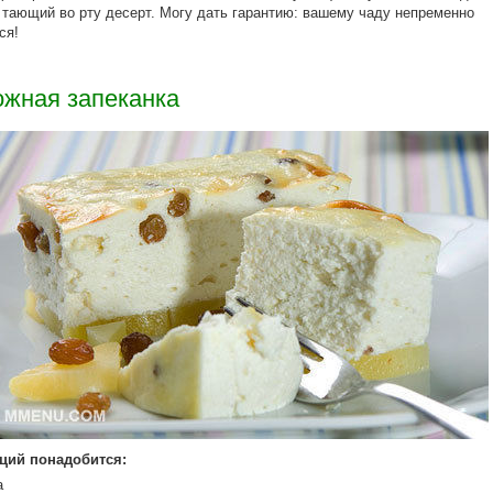
 тающий во рту десерт. Могу дать гарантию: вашему чаду непременно
ся!
ожная запеканка
рций понадобится:
а