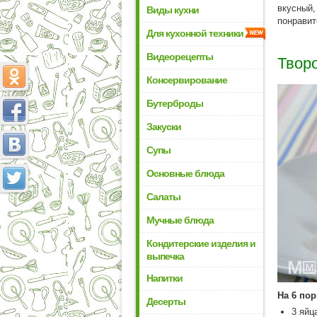
вкусный,
Виды кухни
понравит
Для кухонной техники
Видеорецепты
Твор
Консервирование
Бутерброды
Закуски
Супы
Основные блюда
Салаты
Мучные блюда
Кондитерские изделия и
выпечка
Напитки
На 6 по
Десерты
3 яйц