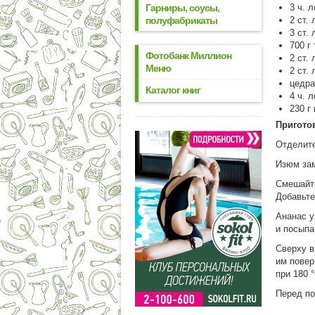
Гарниры, соусы,
3 ч. 
полуфабрикаты
2 ст.
3 ст.
700 г
Фотобанк Миллион
2 ст.
Меню
2 ст.
цедра
Каталог книг
4 ч. 
230 г
Пригото
Отделите
Изюм зам
Смешайте
Добавьте
Ананас у
и посыпа
Сверху в
им повер
при 180 °
Перед по