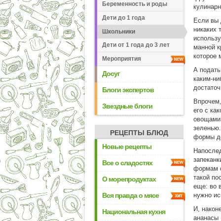
Беременность и роды
кулинарн
Дети до 1 года
Если вы 
никаких 
Школьники
использу
Дети от 1 года до 3 лет
манной к
которое 
Мероприятия
А подать
Досуг
каким-ни
достаточ
Блоги экспертов
Впрочем,
Звездные блоги
его с ка
овощами,
зеленью.
РЕЦЕПТЫ БЛЮД
формы до
Новые рецепты
Напослед
запеканк
Все о сладостях
формам с
такой по
О морепродуктах
еще: во 
Вся правда о мясе
нужно ис
И, након
Национальная кухня
ананасы 