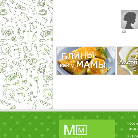
Кол
рец
Но