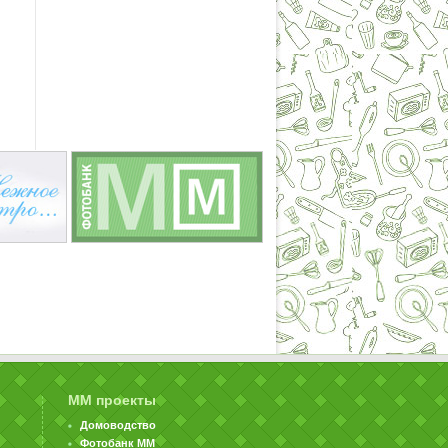
ММ проекты
Домоводство
Фотобанк ММ