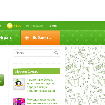
+100
он
Регистрация
Вход
Играть
Добавить
Новое в блогах
Фирменные блюда:
культовые продукты,
определяющие
национальные кухни
Молодая творческая
тенденция в искусстве.