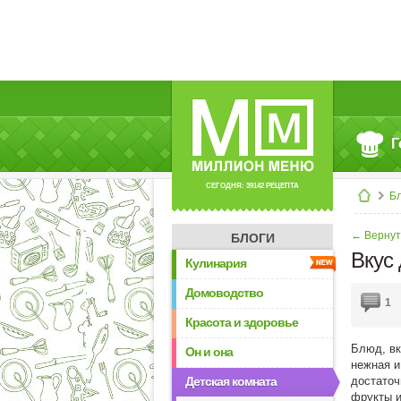
Г
СЕГОДНЯ: 39142 РЕЦЕПТА
Б
← Вернут
БЛОГИ
Вкус 
Кулинария
Домоводство
1
Красота и здоровье
Блюд, вк
Он и она
нежная и
Детская комната
достаточ
фрукты и