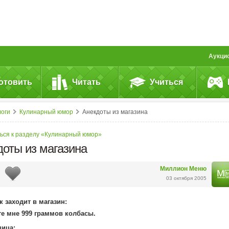
Аукци
отовить
Читать
Учиться
логи
Кулинарный юмор
Анекдоты из магазина
ься к разделу «Кулинарный юмор»
доты из магазина
Миллион Меню
03 октября 2005
 заходит в магазин:
те мне 999 граммов колбасы.
ица: