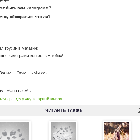
ожет быть вам килограмм?
 мне, обожраться что ли?
л грузин в магазин:
мне килограмм конфет «Я тебя»!
 Забыл… Этих… «Мы ее»!
л: «Она нас»!ъ
ься к разделу «Кулинарный юмор»
ЧИТАЙТЕ ТАКЖЕ