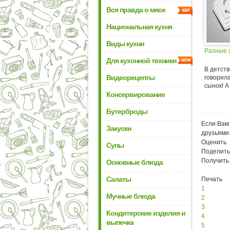
Вся правда о мясе
Национальная кухня
Виды кухни
Разные 
Для кухонной техники
В детств
Видеорецепты
говорила
сынок! А
Консервирование
Бутерброды
Если Вам 
Закуски
друзьями
Оценить
Супы
Поделить
Получить
Основные блюда
Салаты
Печать
1
Мучные блюда
2
3
Кондитерские изделия и
4
выпечка
5