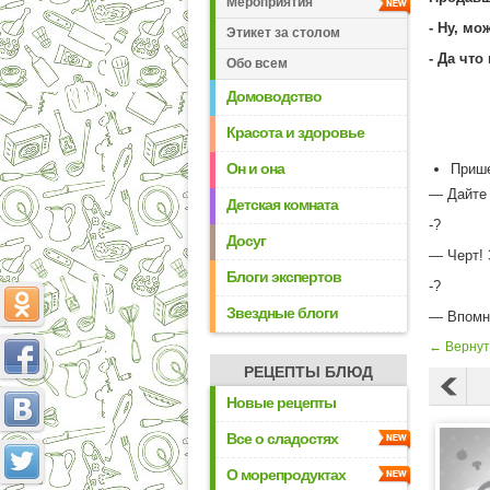
Мероприятия
- Ну, м
Этикет за столом
- Да что
Обо всем
Домоводство
Красота и здоровье
Он и она
Прише
— Дайте 
Детская комната
-?
Досуг
— Черт!
Блоги экспертов
-?
Звездные блоги
— Впомни
← Вернут
РЕЦЕПТЫ БЛЮД
Новые рецепты
Все о сладостях
О морепродуктах