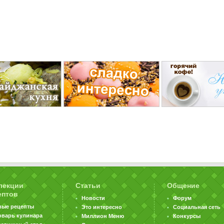
лекции
Статьи
Общение
ептов
Новости
Форум
вые рецепты
Это интересно
Социальная сеть
оварь кулинара
Миллион Меню
Конкурсы