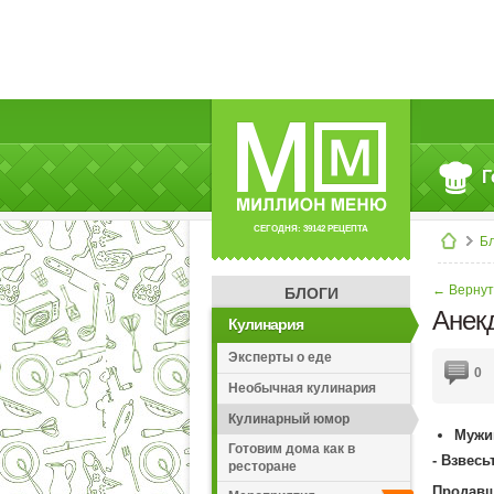
Г
СЕГОДНЯ: 39142 РЕЦЕПТА
Б
← Вернут
БЛОГИ
Анек
Кулинария
Эксперты о еде
0
Необычная кулинария
Кулинарный юмор
Мужик
Готовим дома как в
- Взвесь
ресторане
Продавщ