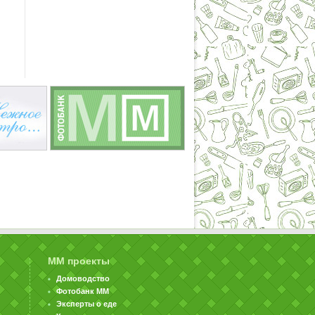
ММ проекты
Домоводство
Фотобанк ММ
Эксперты о еде