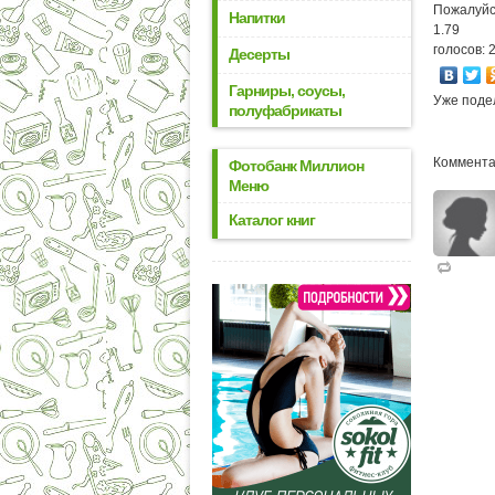
Пожалуйс
Напитки
1.79
голосов: 
Десерты
Гарниры, соусы,
Уже поде
полуфабрикаты
Коммента
Фотобанк Миллион
Меню
Каталог книг