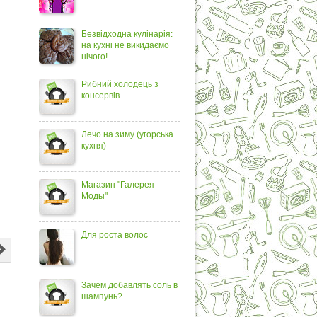
Безвідходна кулінарія:
на кухні не викидаємо
нічого!
Рибний холодець з
консервів
Лечо на зиму (угорська
кухня)
Магазин "Галерея
Моды"
Для роста волос
Зачем добавлять соль в
шампунь?