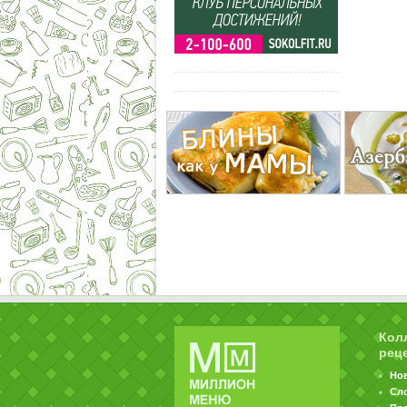
Кол
рец
Но
Сл