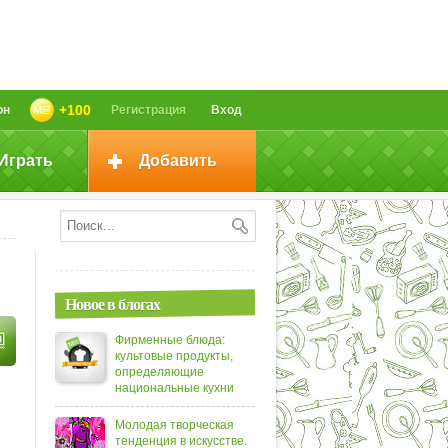
+100
он
Регистрация
Вход
Играть
Добавить
Новое в блогах
Фирменные блюда:
культовые продукты,
определяющие
национальные кухни
Молодая творческая
тенденция в искусстве.