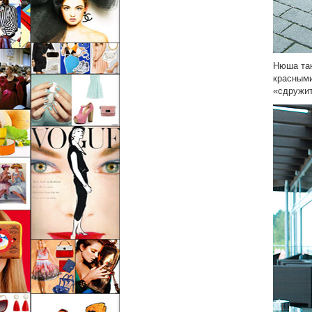
Нюша так
красными
«сдружит