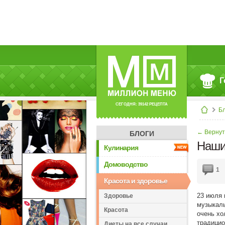
Г
СЕГОДНЯ: 39142 РЕЦЕПТА
Б
← Вернут
БЛОГИ
Наши
Кулинария
Домоводство
1
Красота и здоровье
23
июля
Здоровье
музыкал
Красота
очень
хо
традицио
Диеты на все случаи