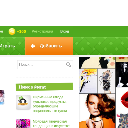
+100
он
Регистрация
Вход
Играть
Добавить
Новое в блогах
Фирменные блюда:
культовые продукты,
определяющие
национальные кухни
Молодая творческая
тенденция в искусстве.