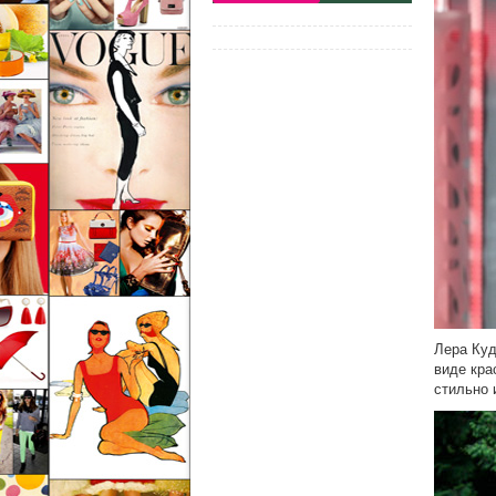
Лера Куд
виде кра
стильно 