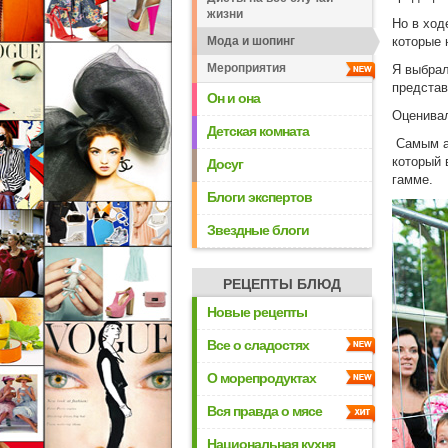
жизни
Но в ход
Мода и шопинг
которые 
Мероприятия
Я выбрал
представ
Он и она
Оценивал
Детская комната
Самым а
который 
Досуг
гамме.
Блоги экспертов
Звездные блоги
РЕЦЕПТЫ БЛЮД
Новые рецепты
Все о сладостях
О морепродуктах
Вся правда о мясе
Национальная кухня