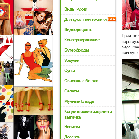
Виды кухни
Для кухонной техники
Видеорецепты
Приятно 
Консервирование
перегруж
виде кра
Бутерброды
приглуше
Закуски
Супы
Основные блюда
Салаты
Мучные блюда
Кондитерские изделия и
выпечка
Напитки
Десерты