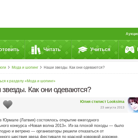
Аукци
отовить
Читать
Учиться
логи
Мода и шопинг
Наши звезды. Как они одеваются?
ься к разделу «Мода и шопинг»
 звезды. Как они одеваются?
Юлия cтилист Looksima
23 августа 2013
в
Юрмале
(Латвия) состоялось открытие ежегодного
ьного
конкурса «Новая волна
2013
». Из-за плохой походы — было
лодно и ветрено — организаторы решили отказаться от
нного
шествия
звезд
фестиваля по красной
ковровой
дорожке
.