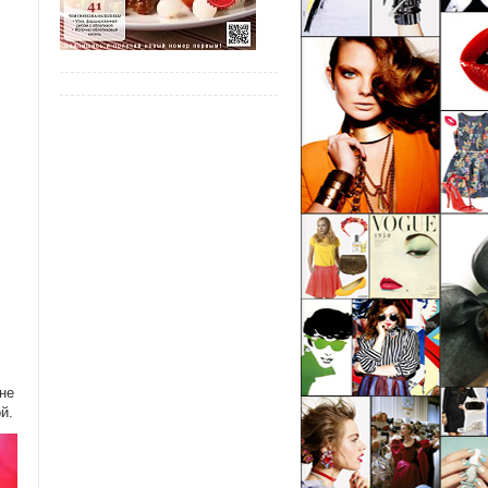
не
й.