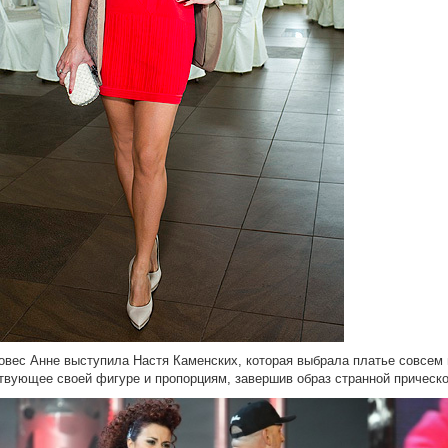
овес Анне выступила Настя Каменских, которая выбрала платье совсем 
твующее своей фигуре и пропорциям, завершив образ странной прическо