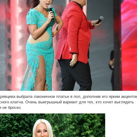
рявцева выбрала лаконичное платье в пол, дополнив его ярким акценто
сного клатча. Очень выигрышный вариант для тех, кто хочет выглядеть
и не броско.