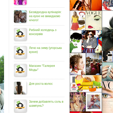
Безвідходна кулінарія:
на кухні не викидаємо
нічого!
Рибний холодець з
консервів
Лечо на зиму (угорська
кухня)
Магазин "Галерея
Моды"
Для роста волос
Зачем добавлять соль в
шампунь?