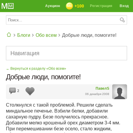
+100
Аукцион
Регистрация
Вход
Блоги
Обо всем
Добрые люди, помогите!
СЕГОДНЯ: 39142 РЕЦЕПТА
Навигация
← Вернуться к разделу «Обо всем»
Добрые люди, помогите!
ПавелS
2
06 декабря 2008
Столкнулся с такой проблемой. Решили сделать
миндальное печенье. Взбили белки, добавили
сахарную пудру. Безе получилось прекрасное.
Добавили мелко крошеный орех диаметром 3-4 мм.
При перемешивании безе осело, стало жидким,