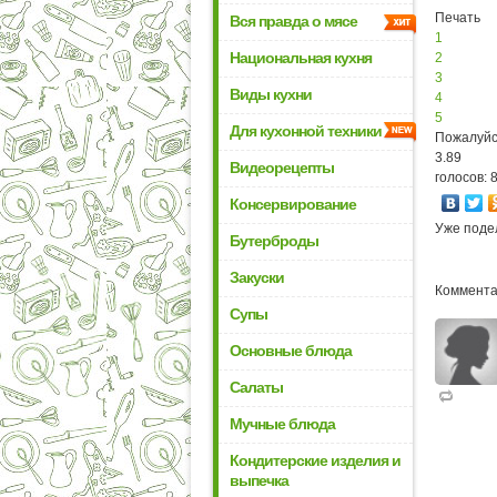
Печать
Вся правда о мясе
1
Национальная кухня
2
3
Виды кухни
4
5
Для кухонной техники
Пожалуйс
3.89
Видеорецепты
голосов: 
Консервирование
Уже поде
Бутерброды
Закуски
Коммента
Супы
Основные блюда
Салаты
Мучные блюда
Кондитерские изделия и
выпечка