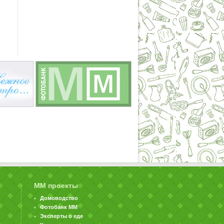
ММ проекты
Домоводство
Фотобанк ММ
Эксперты о еде