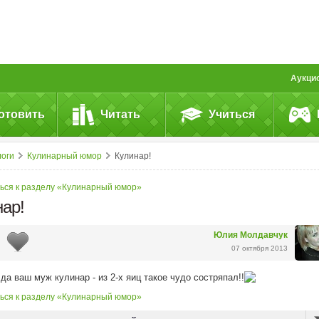
Аукци
отовить
Читать
Учиться
логи
Кулинарный юмор
Кулинар!
ься к разделу «Кулинарный юмор»
нар!
Юлия Молдавчук
07 октября 2013
да ваш муж кулинар - из 2-х яиц такое чудо состряпал!!
ься к разделу «Кулинарный юмор»