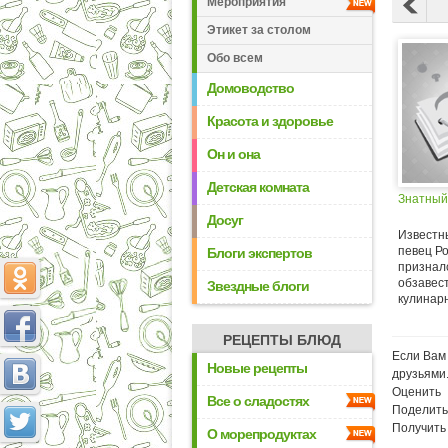
Мероприятия
Этикет за столом
Обо всем
Домоводство
Красота и здоровье
Он и она
Детская комната
Знатный
Досуг
Известн
певец Р
Блоги экспертов
призналс
обзавес
Звездные блоги
кулинарн
РЕЦЕПТЫ БЛЮД
Если Вам 
Новые рецепты
друзьями
Оценить
Все о сладостях
Поделить
Получить
О морепродуктах