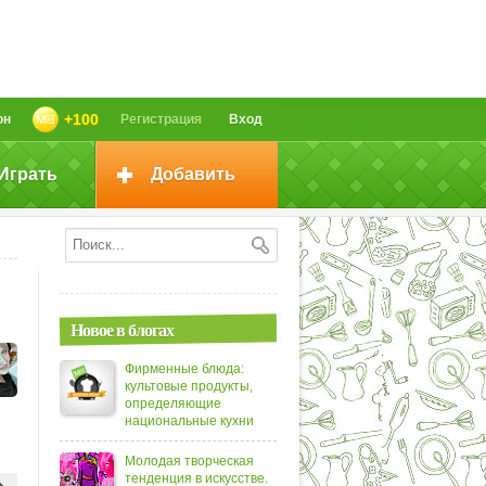
+100
он
Регистрация
Вход
Играть
Добавить
Новое в блогах
Фирменные блюда:
культовые продукты,
определяющие
национальные кухни
Молодая творческая
тенденция в искусстве.