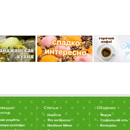
лекции
Статьи
Общение
ептов
Новости
Форум
вые рецепты
Это интересно
Социальная сеть
оварь кулинара
Миллион Меню
Конкурсы