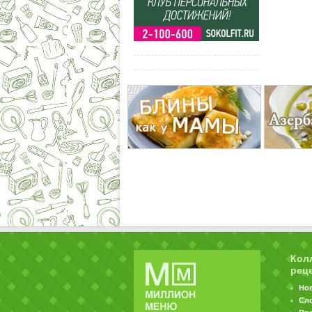
Кол
рец
Но
Сл