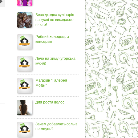
Безвідходна кулінарія:
на кухні не викидаємо
нічого!
Рибний холодець з
консервів
а
Лечо на зиму (угорська
кухня)
Магазин "Галерея
Моды"
Для роста волос
Зачем добавлять соль в
шампунь?