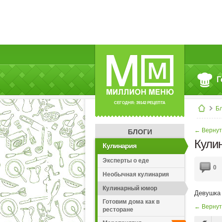
Г
СЕГОДНЯ: 39142 РЕЦЕПТА
Б
← Вернут
БЛОГИ
Кули
Кулинария
Эксперты о еде
0
Необычная кулинария
Кулинарный юмор
Девушка 
Готовим дома как в
← Вернут
ресторане