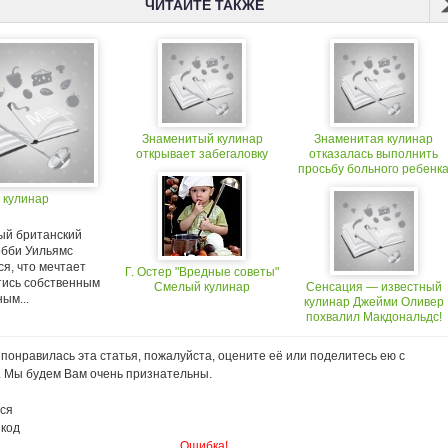
ЧИТАЙТЕ ТАКЖЕ
Знаменитый кулинар
Знаменитая кулинар
открывает забегаловку
отказалась выполнить
просьбу больного ребенк
 кулинар
ый британский
обби Уильямс
я, что мечтает
Г. Остер "Вредные советы"
тись собственным
Смелый кулинар
Сенсация — известный
ым...
кулинар Джейми Оливер
похвалил Макдональдс!
понравилась эта статья, пожалуйста, оцените её или поделитесь ею с
. Мы будем Вам очень признательны.
ся
 код
Ошибка!