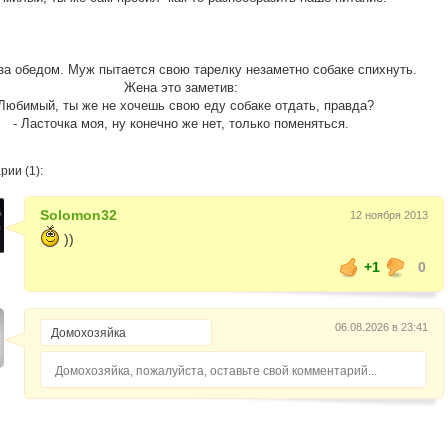
за обедом. Муж пытается свою тарелку незаметно собаке спихнуть.
Жена это заметив:
 Любимый, ты же не хочешь свою еду собаке отдать, правда?
- Ласточка моя, ну конечно же нет, только поменяться.
ии (1):
Solomon32
12 ноября 2013
))
+1
0
06.08.2026 в 23:41
Домохозяйка, пожалуйста, оставьте свой комментарий...