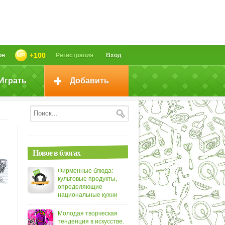
+100
он
Регистрация
Вход
Играть
Добавить
Новое в блогах
Фирменные блюда:
культовые продукты,
определяющие
национальные кухни
Молодая творческая
тенденция в искусстве.