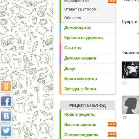
Мероприятия
.
Этикет за столом
Обо всем
Супруги 
Домоводство
-
Красота и здоровье
Он и она
Комментар
Детская комната
Досуг
Блоги экспертов
Звездные блоги
РЕЦЕПТЫ БЛЮД
Новые рецепты
Все о сладостях
О морепродуктах