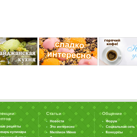
лекции
Статьи
Общение
ептов
Новости
Форум
вые рецепты
Это интересно
Социальная сеть
оварь кулинара
Миллион Меню
Конкурсы