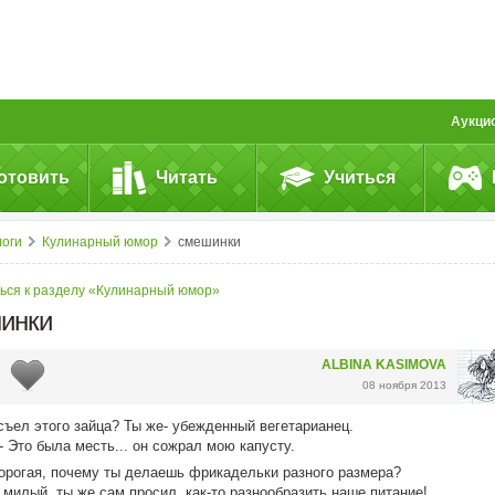
Аукци
отовить
Читать
Учиться
логи
Кулинарный юмор
смешинки
ься к разделу «Кулинарный юмор»
инки
ALBINA KASIMOVA
08 ноября 2013
 съел этого зайца? Ты же- убежденный вегетарианец.
- Это была месть... он сожрал мою капусту.
орогая, почему ты делаешь фрикадельки разного размера?
й милый, ты же сам просил как-то разнообразить наше питание!