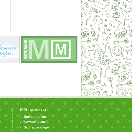
ММ проекты
Домоводство
Фотобанк ММ
Эксперты о еде