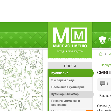
Г
СЕГОДНЯ: 39142 РЕЦЕПТА
Б
← Вернут
БЛОГИ
смеш
Кулинария
Эксперты о еде
1
Необычная кулинария
Кулинарный юмор
- Как ты
Готовим дома как в
ресторане
Скажи, д
- Но, мо