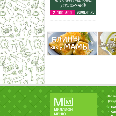
Кол
рец
Но
Сл