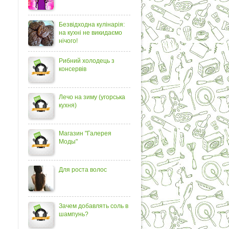
Безвідходна кулінарія:
на кухні не викидаємо
нічого!
Рибний холодець з
консервів
Лечо на зиму (угорська
кухня)
Магазин "Галерея
Моды"
Для роста волос
Зачем добавлять соль в
шампунь?