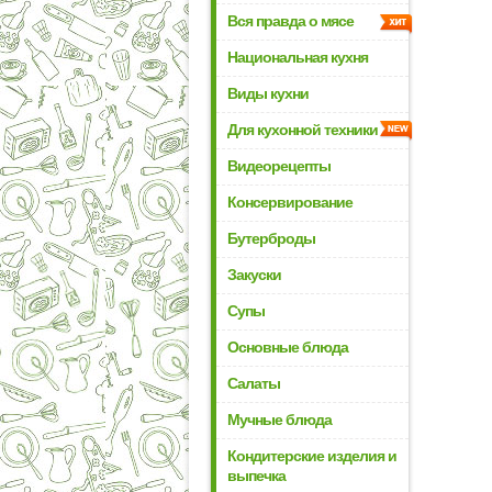
Вся правда о мясе
Национальная кухня
Виды кухни
Для кухонной техники
Видеорецепты
Консервирование
Бутерброды
Закуски
Супы
Основные блюда
Салаты
Мучные блюда
Кондитерские изделия и
выпечка