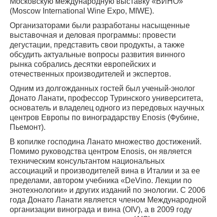
Московскую международную выставку «ВИНО»
(Moscow International Wine Expo, MIWE).
Организаторами были разработаны насыщенные
выставочная и деловая программы: провести
дегустации, представить свои продукты, а также
обсудить актуальные вопросы развития винного
рынка собрались десятки европейских и
отечественных производителей и экспертов.
Одним из долгожданных гостей был ученый-энолог
Донато Ланати
,
профессор Туринского университета,
основатель и владелец одного из передовых научных
центров Европы по виноградарству Enosis (Фубине,
Пьемонт).
В копилке господина Ланато множество достижений.
Помимо руководства центром Enosis, он является
техническим консультантом национальных
ассоциаций и производителей вина в Италии и за ее
пределами, автором учебника «DeVino. Лекции по
энотехнологии» и других изданий по энологии. С 2006
года Донато Ланати является членом Международной
организации винограда и вина (OIV), а в 2009 году