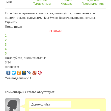
Игорем
Еленой
Фульвио
мне...
Тумаркиным
Киладзе,
Пьеранджелини
автором книги
- итальянским
Пурмарили
шеф-поваром с
Если Вам понравилась эта статья, пожалуйста, оцените её или
мировым
поделитесь ею с друзьями. Мы будем Вам очень признательны.
именем
Оценить
Поделиться
Ошибка!
1
2
3
4
5
Пожалуйста, оцените статью
3.34
голосов: 6
Уже поделились: 1
Комментарии к статье отсутствуют