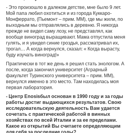
- Это произошло в далеком детстве, мне было 9 лет.
Мой папа любил охотиться и из города Куккаро-
Монферрато, (Пьемонт – прим. ММ), где мы жили, по
выходным мы отправлялись в деревню. Я никогда
прежде не видел саму лозу, не представлял, как
вообще виноград выращивают. Мама отпустила меня
гулять, и я увидел синие гроздья, рассматривал их,
трогал… А когда вернулся, сказал: « Когда вырасту,
буду изучать виноград!»
Практически в тот же день я решил стать энологом. А
после, когда закончил университет (Аграрный
факультет Туринского университета – прим. ММ),
вернулся именно в это место. Там находилась моя
первая лаборатория.
- Центр
Enosis
был основан в 1990 году и за годы
работы достиг выдающихся результатов. Свою
исследовательскую деятельность Вам удается
сочетать с практической работой в винных
хозяйствах по всей Италии и за ее пределами.
Какое из открытий Вы считаете определяющим
для себя за последние годы?