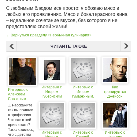
С любимым блюдом все просто: я обожаю мясо в
любых его проявлениях. Мясо и бокал красного вина
– идеальное сочетание вкусов, без которого я не
представляю своей жизни!
← Вернуться к разделу «Необычная кулинария»
ЧИТАЙТЕ ТАКЖЕ
Интервью с
Интервью с
Как
Интервью с
Игорем
Игорем
тренируется
Алексеем
Губернским
Тумаркиным.
Джейсон
Саввиным
Продолжение
Стетхем:
1. Расскажите,
интервью со
как вы пришли
звездой
«Форсажа» и
в профессию.
«Перевозчика»
Что вас в ней
привлекает?
Так сложилось,
Интервью с
Интервью с
Интервью с
что с детства