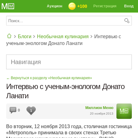
+100
Аукцион
Регистрация
Вход
Блоги
Необычная кулинария
Интервью с
ученым-энологом Донато Ланати
СЕГОДНЯ: 39142 РЕЦЕПТА
Навигация
← Вернуться к разделу «Необычная кулинария»
Интервью с ученым-энологом Донато
Ланати
Миллион Меню
0
1
20 ноября 2013
Во вторник, 12 ноября 2013 года, столичная гостиница
«Метрополь» принимала в своих стенах Третью