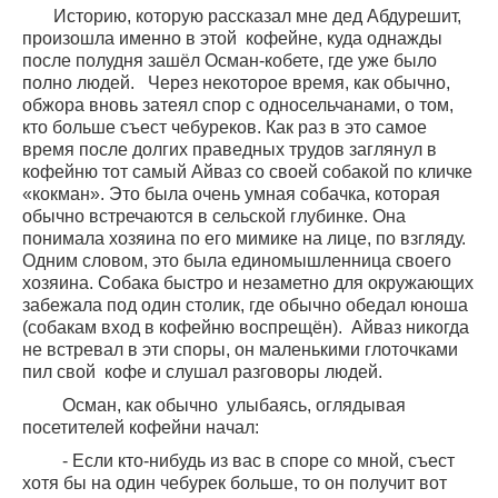
Историю, которую рассказал мне дед Абдурешит,
произошла именно в этой
кофейне, куда однажды
после полудня зашёл Осман-кобете, где уже было
полно людей.
Через некоторое время, как обычно,
обжора вновь затеял спор с односельчанами, о том,
кто больше съест чебуреков. Как раз в это самое
время после долгих праведных трудов заглянул в
кофейню тот самый Айваз со своей собакой по кличке
«кокман». Это была очень умная собачка, которая
обычно встречаются в сельской глубинке. Она
понимала хозяина по его мимике на лице, по взгляду.
Одним словом, это была единомышленница своего
хозяина. Собака быстро и незаметно для окружающих
забежала под один столик, где обычно обедал юноша
(собакам вход в кофейню воспрещён).
Айваз никогда
не встревал в эти споры, он маленькими глоточками
пил свой
кофе и слушал разговоры людей.
Осман, как обычно
улыбаясь, оглядывая
посетителей кофейни начал:
- Если кто-нибудь из вас в споре со мной, съест
хотя бы на один чебурек больше, то он получит вот