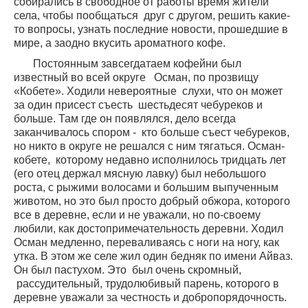
собирались в свободное от работы время жители
села, чтобы пообщаться
друг с другом, решить какие-
то вопросы, узнать последние новости, прошедшие в
мире, а заодно вкусить ароматного кофе.
Постоянным завсегдатаем кофейни был
известный во всей округе
Осман, по прозвищу
«Кобете». Ходили невероятные
слухи, что он может
за один присест съесть
шестьдесят чебуреков и
больше. Там где он появлялся, дело всегда
заканчивалось спором -
кто больше съест чебуреков,
но никто в округе не решался с ним тягаться. Осман-
кобете,
которому недавно исполнилось тридцать лет
(его отец держал мясную лавку) был небольшого
роста, с рыжими волосами и большим выпученным
животом, но это был просто добрый обжора, которого
все в деревне, если и не уважали, но по-своему
любили, как достопримечательность деревни. Ходил
Осман медленно, переваливаясь с ноги на ногу, как
утка. В этом же селе жил один бедняк по имени Айваз.
Он был пастухом. Это
был очень скромный,
рассудительный, трудолюбивый парень, которого в
деревне уважали за честность и добропорядочность.