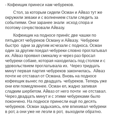
- Кофеищик принеси нам чебуреков.
Стол, за которым сидели Осман и Айваз тут же
окружили зеваки и с волнением стали следить за
событиями. Они заранее знали
исход спора и
поэтому сочувствовали Айвазу.
Кофеищик на подносе принёс две чашки по
пятьдесят чебуреков Осману и Айвазу.
Чебуреки
быстро
одни за другим исчезали с подноса. Осман
один за другим поедал чебуреки словно проглатывал
их. Айваз проявил смекалку и через раз бросал
чебуреки собаке, которая находилась под столом и с
удовольствием проглатывала их.
Через тридцать
минут первая партия чебуреков закончилась.
Айваз
почти не отставал от Османа. Вновь на подносе
кофеещик вынес по двадцать
чебуреков. Теперь уже
они ели помедленнее. Осман ел, жадно запивая
сладким шербетом. Айваз от него почти
не отставал.
Через двадцать минут и с этими чебуреками было
покончено. На подносе принесли ещё по десять
чебуреков. Осман задыхаясь, еле впихивал чебуреки
в рот, а они уже не лезли в рот,
выходили обратно.