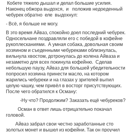
Кобете тяжело дышал и делал большие усилия.
Наконец обжора выдохся,
и
положив недоеденный
чебурек обратно
еле
выдохнул:
- Всё, я больше не могу.
В это время Айваз, спокойно доел последний чебурек.
Односельчане поздравляли его с победой в кофейне
рукоплесканиями.
А умная собака, довольная своим
хозяином и съеденными чебуреками облизнулась,
вильнула хвостом, дотронулась до колена Айваза и
незаметно для всех покинула кофейню.
Сделав
небольшую паузу, Айваз для большей убедительности
попросил хозяина принести масло, на котором
жарились чебуреки и на глазах у зрителей выпил
целую чашку, чем привёл в восторг присутствующих.
После чего обратился к Осману:
-Ну что? Продолжим? Заказать ещё чебуреков?
Осман в ответ лишь отрицательно покачал
головой.
Айваз забрал свои честно заработанные сто
золотых монет и вышел из кофейни. Так он проучил