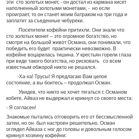
эти
сто золотых монет, - он достал из кармана кисет
наполненный золотыми монетами, -
но если
проиграет, то он станет моим батраком на три года и
заплатит за съеденные чебуреки.
Посетители кофейни притихли. Они знали что
сто золотых монет – это огромное богатство, но
смотря на большой живот Османа, они понимали, что
победить его будет
практически невозможно. В
кофейне воцарилась тишина. У крестьян горели глаза
при виде такого богатства, но рисковать
со всем
известным обжорой никто не решался.
-Ха-ха! Трусы! Я предлагаю Вам целое
состояние, а вы боитесь – продолжал Осман.
Увидев, что никто не хочет тягаться с Османом
кобете, Айваз не выдержал и крикнул со своего места:
- Я согласен!
Знакомые пытались отговорить его от бессмысленной
затеи, но он
был настроен решительно. Осман
оглядел Айваза с ног до головы и довольным голосом
крикнул хозяину кофейни: