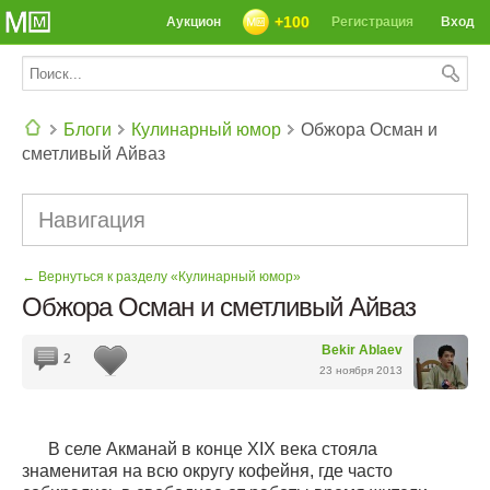
+100
Аукцион
Регистрация
Вход
Блоги
Кулинарный юмор
Обжора Осман и
сметливый Айваз
СЕГОДНЯ: 39142 РЕЦЕПТА
Навигация
← Вернуться к разделу «Кулинарный юмор»
Обжора Осман и сметливый Айваз
Bekir Ablaev
2
23 ноября 2013
В селе Акманай в конце
XIX
века стояла
знаменитая на всю округу кофейня, где часто