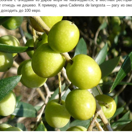
т отнюдь не дешево. К примеру, цена
Cadereta de langosta — рагу из ом
т
доходить
до 100
евро
.