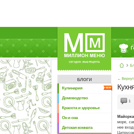
Г
СЕГОДНЯ: 39142 РЕЦЕПТА
Б
← Вернут
БЛОГИ
Кухн
Кулинария
Домоводство
1
Красота и здоровье
Майорка
Он и она
море, са
Детская комната
нее вход
Цитрусов