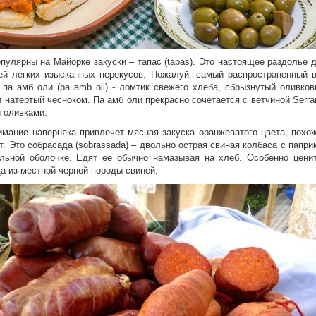
пулярны на Майорке закуски – тапас (
tapas)
. Это настоящее раздолье 
ей легких изысканных перекусов. Пожалуй, самый распространенный 
 па амб оли (
pa amb oli
) -
ломтик свежего хлеба, сбрызнутый оливко
и
натертый
чесно
ком. Па амб оли п
рекрасно сочетается с ветчиной Serra
 оливками.
мание наверняка привлечет мясная закуска оранжеватого цвета, похо
т
.
Это собрасада (
sobrassada)
– двольно острая свиная колбаса с папри
альной оболочке. Едят ее обычно намазывая на хлеб. Особенно цени
а из местной черной породы свиней.