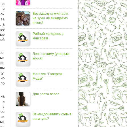
 на
н и
Безвідходна кулінарія:
 ох
на кухні не викидаємо
 за
нічого!
, а
нее
Рибний холодець з
ные
консервів
ной
но,
Лечо на зиму (угорська
ных
кухня)
ии,
ппы
щу,
Магазин "Галерея
мир
Моды"
 по
Для роста волос
вна
ь и
ю в
тов
Зачем добавлять соль в
 их
шампунь?
ных
нах