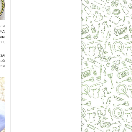
для
вид
вым
no,
жая
кой
тся