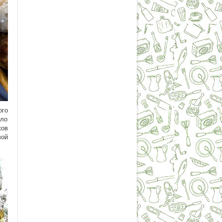
о
го
ло
ков
вой