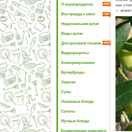
О морепродуктах
они стоя
— може
Вся правда о мясе
Национальная кухня
Виды кухни
Для кухонной техники
Видеорецепты
Консервирование
Бутерброды
Закуски
Супы
Основные блюда
Салаты
Мучные блюда
Кондитерские изделия и