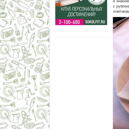
и знаком
с рубле
ломтикам