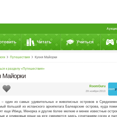
Аукци
отовить
Читать
Учиться
логи
Путешествия
Кухня Майорки
ься к разделу «Путешествия»
я Майорки
RoomGuru
29 ноября 2013
– один из самых удивительных и живописных островов в Средизем
мый большой из испанского архипелага Балеарские острова, куда пом
ят еще Ибица, Менорка и другие более мелкие и менее известные остро
ые и оливковые рощи на юге сменяются здесь сочетанием сосен и па