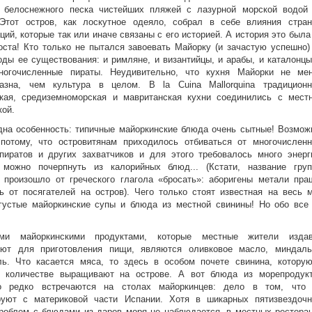
 белоснежного песка чистейших пляжей с лазурной морской водой
 Этот остров, как лоскутное одеяло, собрал в себе влияния стра
ций, которые так или иначе связаны с его историей. А история это была
оста! Кто только не пытался завоевать Майорку (и зачастую успешно)
оды ее существования
:
и римляне, и византийцы, и арабы, и каталонцы
ногочисленные пираты. Неудивительно, что кухня Майорки не ме
разна, чем культура в целом. В
la Cuina Mallorquina
т
радицион
ская, средиземноморская и мавританская кухни соединились с мест
кой
.
дна особенность
:
типичные майоркинские блюда очень сытные! Возмож
 потому, что островитянам приходилось отбиваться от многочислен
пиратов и других захватчиков и для этого требовалось много энерг
 можно почерпнуть из калорийных блюд... (Кстати, название гру
в произошло от греческого глагола
«бросать»:
аборигены метали пра
ь от посягателей на остров). Чего только стоят известная на весь 
 густые майоркинские супы и блюда из местной свинины! Но обо все
ми майоркинскими продуктами, которые местные жители изда
уют для приготовления пищи, являются
оливковое масло, миндал
ль.
Что касается мяса, то здесь в особом почете свинина, котору
 количестве выращивают на острове. А вот блюда из морепродук
о редко встречаются на столах майоркинцев
:
дело в том, что
руют с материковой части Испании. Хотя в шикарных пятизвездоч
роблем с блюдами из даров моря не наблюдается, в местных рестора