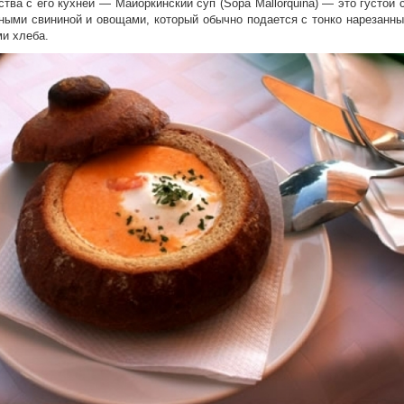
ства с его кухней
—
Майоркински
й
суп
(
Sopa Mallorquina
)
—
э
то густой
нными свининой и овощами
, который обычно п
одается с тонко нарезанн
и хлеба.