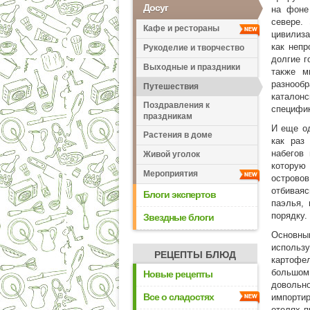
Досуг
на фоне
севере.
Кафе и рестораны
цивилиза
как непр
Рукоделие и творчество
долгие г
Выходные и праздники
также м
разнооб
Путешествия
каталон
Поздравления к
специфи
праздникам
И еще о
Растения в доме
как раз
набегов 
Живой уголок
которую
Мероприятия
острово
отбиваяс
Блоги экспертов
паэлья,
порядку.
Звездные блоги
Основны
использ
РЕЦЕПТЫ БЛЮД
картофе
большом
Новые рецепты
довольн
Все о сладостях
импорти
отелях п