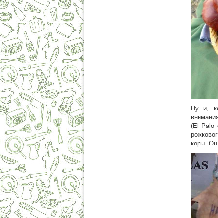
Ну и
,
ко
внимани
(El Palo
рожково
коры. Он