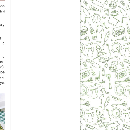
ona
ами
агу
)
–
а с
 с
ом,
a),
ное
ми,
 уж