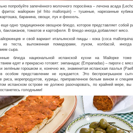
ьно попробуйте запечённого молочного поросёнка
–
лечона асада (Lech
 фритос майоркин (el frito mallorquin) – тушеные, нарезанные кубик
 картошка, баранина, овощи, лук и фенхель.
 еще одно традиционное овощное блюдо, которое представляет собой р
в, баклажанов, томатов и картофеля.
В блюдо иногда добавляют мясо.
айоркинцев и свой вариант итальянской пиццы - к
ока
(
coca mallorquina
 из теста, выложенная помидорами, луком, колбасой, иногд
ием сыра.
онные блюда национальной испанской кухни на Майорке тоже
твием едят и прекрасно готовят
:
эм
панадас (Empanadas) – пироги с мяс
ли зелёным горошком
и, конечно же, знаменитая испанская паэлья (
Paell
 в особом представлении не нуждается. Это беспроигрышное сыт
е риса, морепродуктов, курицы, приправленное белым вином и специя
том испанском острове не должно разочаровать, по крайней мере, вы
 останетесь голодными!