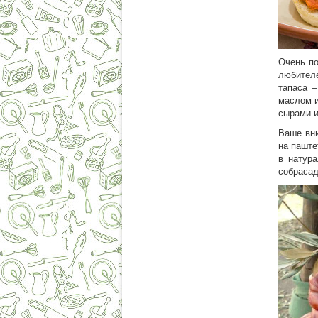
Очень по
любител
тапаса –
маслом 
сырами и
Ваше вни
на паште
в натур
собрасад