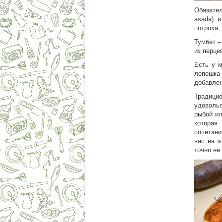
Обязател
asada) и
потроха,
Тумбет –
из перце
Есть у м
лепешка
добавлен
Традици
удовольс
рыбой и
которая
сочетани
вас на э
точно не