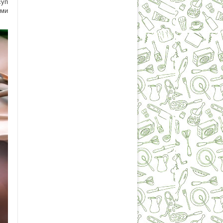
суп
ыми