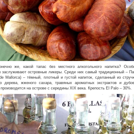
нечно же, какой тапас без местного алкогольного напитка
?
О
соб
я
заслуживают островные ликеры
. Среди них самый традиционный
–
Па
 de Mallorca)
–
тёмный, плотный и густой напиток, сделанный из
струч
го дерева, жженого сахара, травяных ароматных экстрактов и дубо
производится на острове с середины ХIХ века. Крепость El Palo
–
30%.