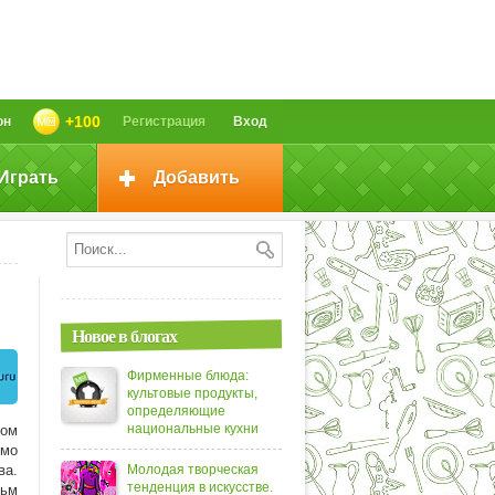
+100
он
Регистрация
Вход
Играть
Добавить
Новое в блогах
Фирменные блюда:
культовые продукты,
определяющие
национальные кухни
ном
имо
ва.
Молодая творческая
тенденция в искусстве.
льм