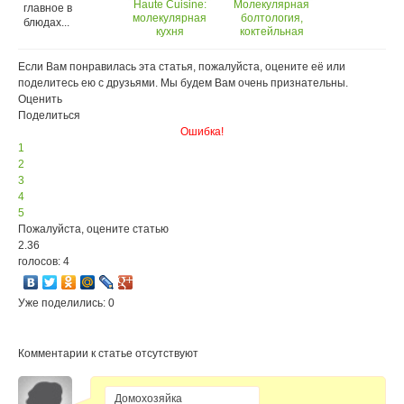
Haute Cuisine:
Молекулярная
главное в
молекулярная
болтология,
блюдах...
кухня
коктейльная
революция и
культура пития–
Если Вам понравилась эта статья, пожалуйста, оцените её или
Main Stage на
поделитесь ею с друзьями. Мы будем Вам очень признательны.
Moscow Bar Show
Оценить
представляет
новую программу
Поделиться
Ошибка!
1
2
3
4
5
Пожалуйста, оцените статью
2.36
голосов: 4
Уже поделились: 0
Комментарии к статье отсутствуют