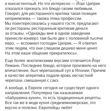
и консистентный. Но что интересно — Йорг Циприк
отказался признать это блюдо своим любимым.
Говорит, для ресторанного критика такая позиция
неприемлема — такова этика профессии.
Мы поинтересовались у нашего гостя, предлагают
ли рестораны ресторанным критикам деньги
за отзывы. «Однажды мне в одном заведении
принесли конверт, там было две с половиной тысячи
евро, — вспомнил господин Циприк. — Я ответил
этим людям, что они слишком дешево меня ценят.
На этом наше общение прекратилось».
Еще более экзотическими вкусами отличается Йорг
Леманн. Последнее блюдо, которое произвело на него
впечатление, был черепаховый суп в Японии. Причем
в качестве аперитива подали кровь несчастной
черепахи, смешанную с сакэ.
А вообще, в Европе сегодня не существует одного
направления. Популярна так называемая
«бабушкина кухня», то есть традиционные рецепты.
Все так же в моде кухня средиземноморская, это
вкусно и полезно. Европейцы любят