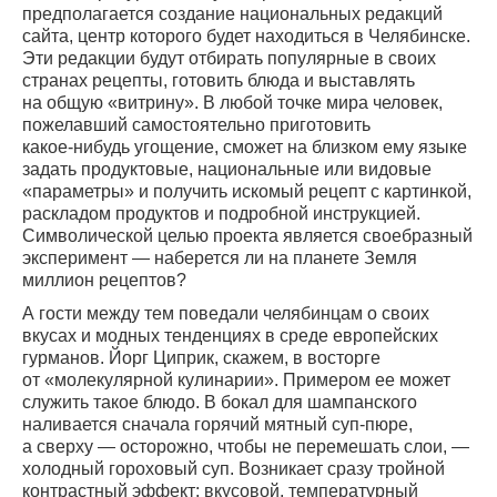
предполагается создание национальных редакций
сайта, центр которого будет находиться в Челябинске.
Эти редакции будут отбирать популярные в своих
странах рецепты, готовить блюда и выставлять
на общую «витрину». В любой точке мира человек,
пожелавший самостоятельно приготовить
какое-нибудь
угощение, сможет на близком ему языке
задать продуктовые, национальные или видовые
«параметры» и получить искомый рецепт с картинкой,
раскладом продуктов и подробной инструкцией.
Символической целью проекта является своебразный
эксперимент — наберется ли на планете Земля
миллион рецептов?
А гости между тем поведали челябинцам о своих
вкусах и модных тенденциях в среде европейских
гурманов. Йорг Циприк, скажем, в восторге
от «молекулярной кулинарии». Примером ее может
служить такое блюдо. В бокал для шампанского
наливается сначала горячий мятный суп-пюре,
а сверху — осторожно, чтобы не перемешать слои, —
холодный гороховый суп. Возникает сразу тройной
контрастный эффект: вкусовой, температурный