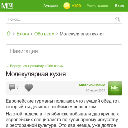
+100
Аукцион
Регистрация
Вход
Блоги
Обо всем
Молекулярная кухня
СЕГОДНЯ: 39142 РЕЦЕПТА
Навигация
← Вернуться к разделу «Обо всем»
Молекулярная кухня
Миллион Меню
0
05 июля 2005
Европейские гурманы полагают, что лучший обед тот,
который ты делишь с любимым человеком
На этой неделе в Челябинске побывали два крупных
европейских специалиста по кулинарному искусству
и ресторанной культуре. Это два немца, уже долгое