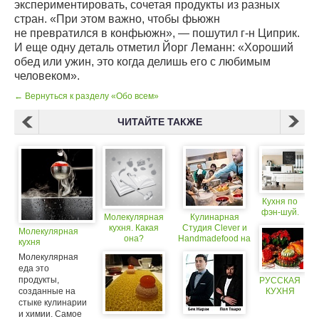
экспериментировать, сочетая продукты из разных
стран. «При этом важно, чтобы фьюжн
не превратился в конфьюжн», — пошутил г-н Циприк.
И еще одну деталь отметил Йорг Леманн: «Хороший
обед или ужин, это когда делишь его с любимым
человеком».
← Вернуться к разделу «Обо всем»
ЧИТАЙТЕ ТАКЖЕ
Кухня по
фэн-шуй.
Молекулярная
Кулинарная
кухня. Какая
Студия Clever и
Молекулярная
она?
Handmadefood на
кухня
фестивале Taste
Молекулярная
– молекулярная
еда это
кухня своими
продукты,
РУССКАЯ
руками!
созданные на
КУХНЯ
стыке кулинарии
и химии. Самое