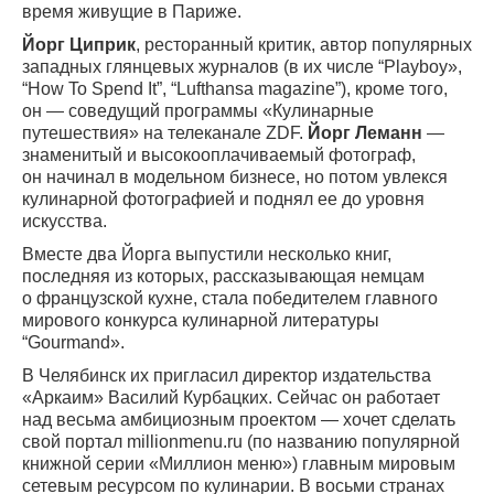
время живущие в Париже.
Йорг Циприк
, ресторанный критик, автор популярных
западных глянцевых журналов (в их числе “Playboy»,
“How To Spend It”, “Lufthansa magazine”), кроме того,
он — соведущий программы «Кулинарные
путешествия» на телеканале ZDF.
Йорг Леманн
—
знаменитый и высокооплачиваемый фотограф,
он начинал в модельном бизнесе, но потом увлекся
кулинарной фотографией и поднял ее до уровня
искусства.
Вместе два Йорга выпустили несколько книг,
последняя из которых, рассказывающая немцам
о французской кухне, стала победителем главного
мирового конкурса кулинарной литературы
“Gourmand».
В Челябинск их пригласил директор издательства
«Аркаим» Василий Курбацких. Сейчас он работает
над весьма амбициозным проектом — хочет сделать
свой портал millionmenu.ru (по названию популярной
книжной серии «Миллион меню») главным мировым
сетевым ресурсом по кулинарии. В восьми странах