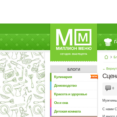
Г
СЕГОДНЯ: 39142 РЕЦЕПТА
Б
← Вернут
БЛОГИ
Сцен
Кулинария
Домоводство
0
Красота и здоровье
Мужчины 
Он и она
С нами С
Детская комната
И много 