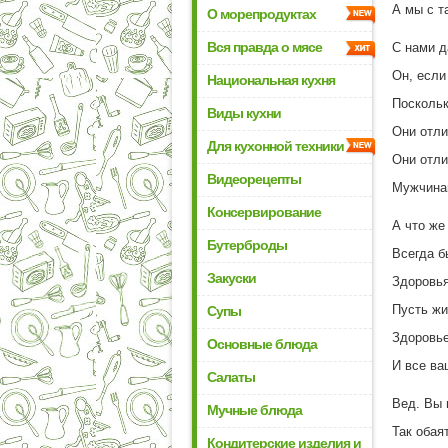
А мы с т
О морепродуктах
Вся правда о мясе
С нами 
Он, если
Национальная кухня
Поскольк
Виды кухни
Они отли
Для кухонной техники
Они отли
Видеорецепты
Мужчинам
Консервирование
А что же
Бутерброды
Всегда б
Закуски
Здоровья
Пусть жи
Супы
Здоровье
Основные блюда
И все ва
Салаты
Вед. Вы 
Мучные блюда
Так обая
Кондитерские изделия и