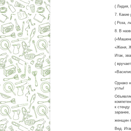
( Лидия,
7. Какие
( Роза, 
8. В наз
(«Машень
«Женя, 
Итак, зв
( вручае
«Василис
Однако н
углы!
Объявляе
компетен
к стенду
заранее,
женщин п
Вед. Ита