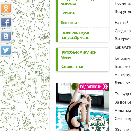
Посмотри
выпечка
Вокруг д
Напитки
Десерты
На этой 
Среди ко
Гарниры, соусы,
полуфабрикаты
Вы ярче 
Как будт
Фотобанк Миллион
Меню
Который 
Каталог книг
Быть мо
А стирку
Взял, бе
Так будь
За все б
А мы под
Свое над
Желаем в