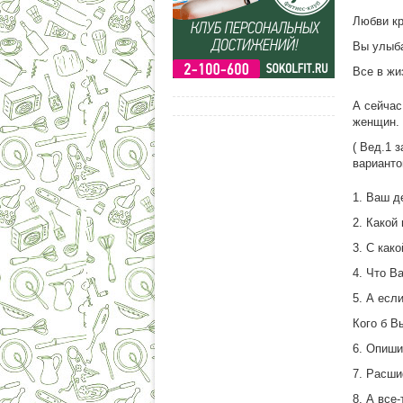
Любви кр
Вы улыба
Все в жи
А сейчас
женщин. 
( Вед.1 
варианто
1. Ваш д
2. Какой
3. С как
4. Что В
5. А есл
Кого б В
6. Опиши
7. Расши
8. А все