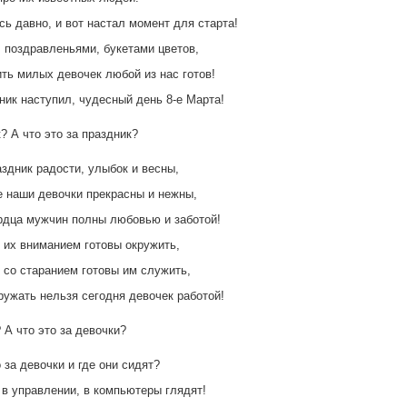
сь давно, и вот настал момент для старта!
 поздравленьями, букетами цветов,
ть милых девочек любой из нас готов!
ник наступил, чудесный день 8-е Марта!
? А что это за праздник?
аздник радости, улыбок и весны,
е наши девочки прекрасны и нежны,
рдца мужчин полны любовью и заботой!
 их вниманием готовы окружить,
 со старанием готовы им служить,
ружать нельзя сегодня девочек работой!
 А что это за девочки?
о за девочки и где они сидят?
 в управлении, в компьютеры глядят!