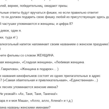
лей, вернее, победительниц, ожидают призы.
льные ответы будут вручаться фишки, но если правильно ответит
 то он должен подарить свою фишку любой из присутствующих здесь д
ой частушке упоминаются и женщины, и цифра 8?
 девок, один я.
и, туда я! )
 алкогольный напиток напоминает своим названием о женском празднике?
)
мните фильмы со словом ЖЕНЩИНА.
нная женщина», «Сладкая женщина», «Любимая женщина
 Гаврилова», «Женщина в подарок»… )
ие названия кинофильмов состоят из одних прилагательных в адрес
 («Самая обаятельная и привлекательнаая», «Единственная»…)
их песнях упоминаются женские имена?
Не уезжай!» «Ах, Таня, Таня, Танечка!»
ара я и моя Маша», «Алло, алло, Алена!» и т.д.)
 вина названы женскими именами?