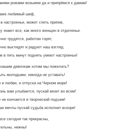
акими рожами возьмем да и припрёмся к дамам!
даже любимый шеф,
 в настроеньи, может спеть припев,
у знают все, как много женщин в отделеньи.
чно трудятся, работою горят,
чно выглядят и радуют наш взгляд.
 в пять минут поднять умеют настроенье!
 нашим девочкам хотим мы пожелать?
ыть молодыми, никогда не уставать!
 и любви, и отпуска на Черном море!
знь вам улыбается, пускай везет во всем!
 не кончается и творческий подъем!
ши мечты пускай судьба исполнит вскоре!
все сегодня так прекрасны,
тельны, нежны!