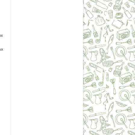
ых
ых