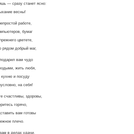
шь — сразу станет ясно:
ыхание весны!
непростой работе,
мпьютеров, бумаг
прежнего цветете,
о рядом добрый маг,
подарил вам чудо
лодыми, жить любя,
, кухню и посуду
зусловно, на себя!
те счастливы, здоровы,
еритесь горячо,
ставить вам готовы
ежное плечо.
ам в делах удачи,