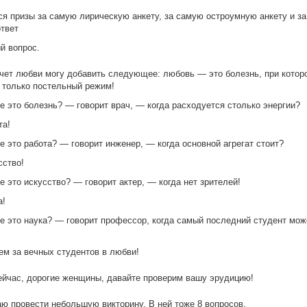
я призы за самую лирическую анкету, за самую остроумную анкету и за
твет
й вопрос.
чет любви могу добавить следующее: любовь — это болезнь, при котор
 только постельный режим!
же это болезнь? — говорит врач, — когда расходуется столько энергии?
та!
же это работа? — говорит инженер, — когда основной агрегат стоит?
сство!
же это искусство? — говорит актер, — когда нет зрителей!
а!
же это наука? — говорит профессор, когда самый последний студент мож
ем за вечных студентов в любви!
ейчас, дорогие женщины, давайте проверим вашу эрудицию!
ю провести небольшую викторину. В ней тоже 8 вопросов.