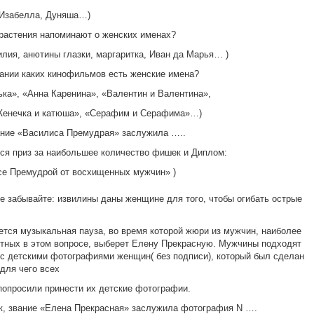
 Изабелла, Дуняша…)
 растения напоминают о женских именах?
лилия, анютины глазки, маргаритка, Иван да Марья… )
вании каких кинофильмов есть женские имена?
ка», «Анна Каренина», «Валентин и Валентина»,
Женечка и катюша», «Серафим и Серафима»…)
ание «Василиса Премудрая» заслужила …..
тся приз за наибольшее количество фишек и Диплом:
е Премудрой от восхищенных мужчин» )
е забывайте: извилины даны женщине для того, чтобы огибать острые
тся музыкальная пауза, во время которой жюри из мужчин, наиболее
тных в этом вопросе, выберет Елену Прекрасную. Мужчины подходят
 с детскими фотографиями женщин( без подписи), который был сделан
 для чего всех
опросили принести их детские фотографии.
к, звание «Елена Прекрасная» заслужила фотография N ….