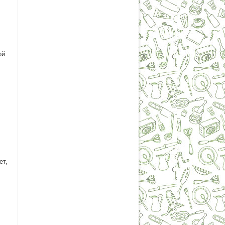
ой
ет,