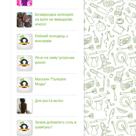
Безвідходна кулінарія:
на кухні не викидаємо
нічого!
Рибний холодець з
консервів
Лечо на зиму (угорська
кухня)
Магазин "Галерея
Моды"
Для роста волос
Зачем добавлять соль в
шампунь?