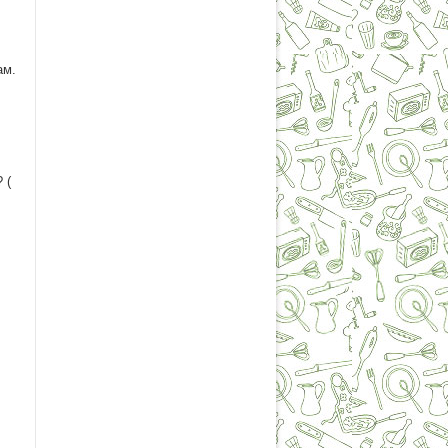
ам.
 (