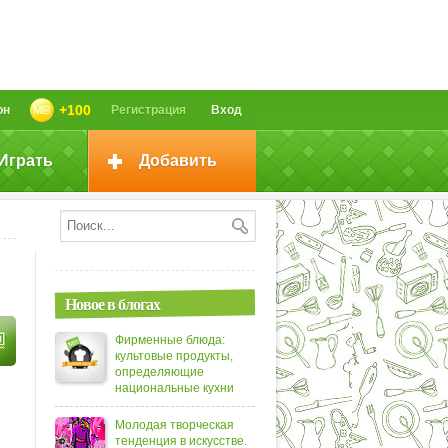
+100
он
Регистрация
Вход
Играть
Добавить
Новое в блогах
Фирменные блюда:
культовые продукты,
определяющие
национальные кухни
Молодая творческая
тенденция в искусстве.