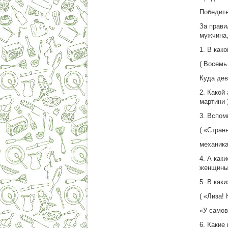
Победите
За прави
мужчина,
1. В как
( Восемь
Куда девк
2. Какой
мартини 
3. Вспо
( «Стра
механика
4. А как
женщины?
5. В как
( «Лиза! 
«У самов
6. Какие