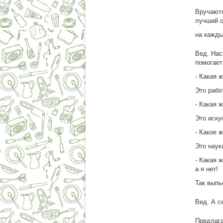
Вручаютс
лучший о
на кажды
Вед. Нас
помогает
- Какая 
Это рабо
- Какая 
Это иску
- Какое 
Это наук
- Какая 
а я нет!
Так выпь
Вед. А с
Предлага