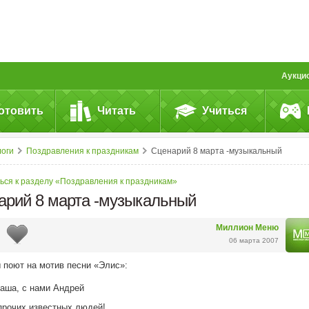
Аукци
отовить
Читать
Учиться
логи
Поздравления к праздникам
Сценарий 8 марта -музыкальный
ься к разделу «Поздравления к праздникам»
арий 8 марта -музыкальный
Миллион Меню
06 марта 2007
поют на мотив песни «Элис»:
аша, с нами Андрей
прочих известных людей!