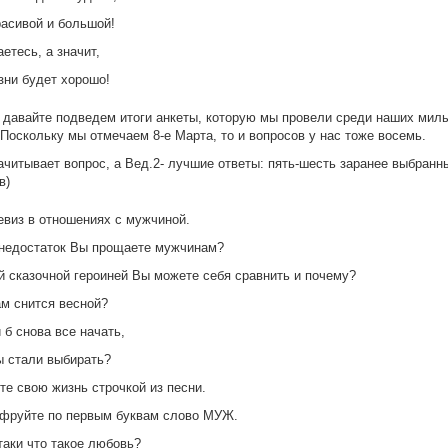
асивой и большой!
етесь, а значит,
зни будет хорошо!
 давайте подведем итоги анкеты, которую мы провели среди наших мил
Поскольку мы отмечаем 8-е Марта, то и вопросов у нас тоже восемь.
зачитывает вопрос, а Вед.2- лучшие ответы: пять-шесть заранее выбранн
в)
евиз в отношениях с мужчиной.
 недостаток Вы прощаете мужчинам?
ой сказочной героиней Вы можете себя сравнить и почему?
ам снится весной?
и б снова все начать,
ы стали выбирать?
те свою жизнь строчкой из песни.
фруйте по первым буквам слово МУЖ.
-таки что такое любовь?