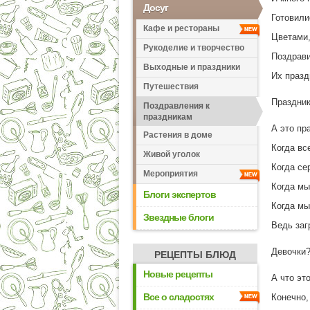
Досуг
Готовили
Кафе и рестораны
Цветами,
Рукоделие и творчество
Поздрави
Выходные и праздники
Их празд
Путешествия
Праздник
Поздравления к
праздникам
А это пр
Растения в доме
Когда вс
Живой уголок
Когда се
Мероприятия
Когда мы
Блоги экспертов
Когда мы
Звездные блоги
Ведь заг
Девочки?
РЕЦЕПТЫ БЛЮД
Новые рецепты
А что эт
Все о сладостях
Конечно,