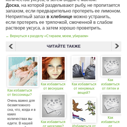
Доска
, на которой разделывают рыбу, не пропитается
запахом, если предварительно протереть ее лимоном.
Неприятный запах
в хлебнице
можно устранить,
если протереть ее тряпочкой, смоченной в слабом
растворе уксуса, а затем хорошо проветрить.
← Вернуться к разделу «Стираем, моем, убираем»
ЧИТАЙТЕ ТАКЖЕ
Как
Как избавиться
Как избавиться
избавиться
от веснушек
от ненужных
от пятен и
Как избавиться
вещей?
прыщей
от бессоницы?
Очень важно для
безмятежного
сна, что, когда и в
каких
Как
количествах вы
Как избавиться
избавиться
едите. В нашей
от негатива?
Избавиться от
от