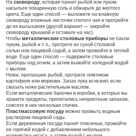
На
сковороду
, которая пахнет рыбой или луком,
насыпьте поваренную соль и обжарьте до желтого
цвета. Еще один способ — выложите на влажную
сковороду влажные листочки спитого чая и прогрейте
до их высыхания (другой вариант — закройте
сковороду крышкой и оставьте на час).
Чтобы
металлические столовые приборы
не пахли
луком, рыбой и т. п., протрите их сухой столовой
солью или пищевой содой, а затем промойте в теплой
воде. Еще один способ — подержите столовые
приборы над огнем, а затем вымойте холодной водой
с мылом.
Ножи, пропахшие рыбой, протрите ломтиком
картофеля или моркови. Запах лука исчезнет, если
смазать ножи растительным маслом.
Если металлические баночки и коробки, в которых вы
храните продукты, пропитались неприятным запахом,
сожгите в них несколько спичек.
Пластмассовую посуду
можно промыть водным
раствором пищевой соды.
Если деревянная посуда пахнет плесенью, промойте
ее горячей водой с добавлением небольшого
количества уксуса, а затем водой с мылом.