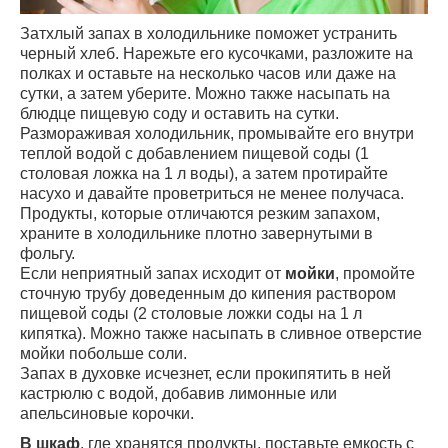
Затхлый запах в холодильнике поможет устранить
черный хлеб. Нарежьте его кусочками, разложите на
полках и оставьте на несколько часов или даже на
сутки, а затем уберите. Можно также насыпать на
блюдце пищевую соду и оставить на сутки.
Размораживая холодильник, промывайте его внутри
теплой водой с добавлением пищевой соды (1
столовая ложка на 1 л воды), а затем протирайте
насухо и давайте проветриться не менее получаса.
Продукты, которые отличаются резким запахом,
храните в холодильнике плотно завернутыми в
фольгу.
Если неприятный запах исходит от
мойки
, промойте
сточную трубу доведенным до кипения раствором
пищевой соды (2 столовые ложки соды на 1 л
кипятка). Можно также насыпать в сливное отверстие
мойки побольше соли.
Запах в духовке исчезнет, если прокипятить в ней
кастрюлю с водой, добавив лимонные или
апельсиновые корочки.
В шкаф
, где хранятся продукты, поставьте емкость с