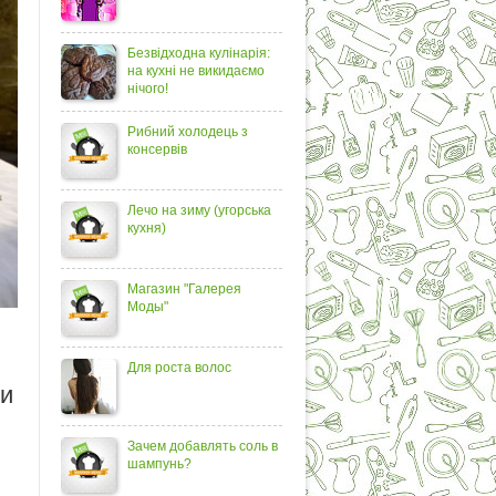
Безвідходна кулінарія:
на кухні не викидаємо
нічого!
Рибний холодець з
консервів
Лечо на зиму (угорська
кухня)
Магазин "Галерея
Моды"
Для роста волос
ли
Зачем добавлять соль в
шампунь?