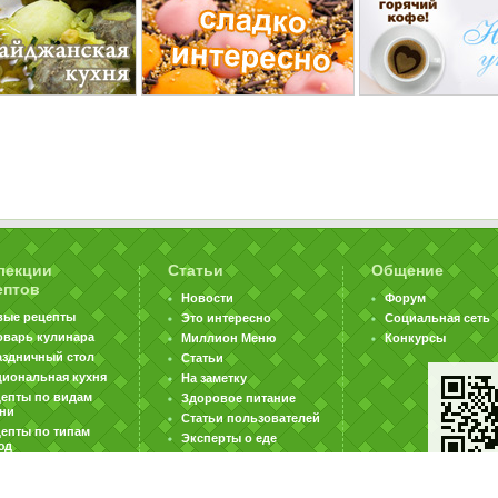
лекции
Статьи
Общение
ептов
Новости
Форум
вые рецепты
Это интересно
Социальная сеть
оварь кулинара
Миллион Меню
Конкурсы
аздничный стол
Статьи
циональная кухня
На заметку
цепты по видам
Здоровое питание
хни
Статьи пользователей
епты по типам
Эксперты о еде
юд