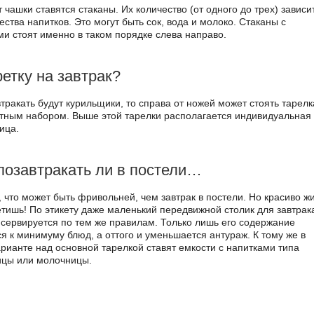
 чашки ставятся стаканы. Их количество (от одного до трех) зависи
ества напитков. Это могут быть сок, вода и молоко. Стаканы с
ми стоят именно в таком порядке слева направо.
етку на завтрак?
тракать будут курильщики, то справа от ножей может стоять тарелк
етным набором. Выше этой тарелки располагается индивидуальная
ица.
позавтракать ли в постели…
, что может быть фривольней, чем завтрак в постели. Но красиво ж
етишь! По этикету даже маленький передвижной столик для завтрак
 сервируется по тем же правилам. Только лишь его содержание
ся к минимуму блюд, а оттого и уменьшается антураж. К тому же в
арианте над основной тарелкой ставят емкости с напитками типа
цы или молочницы.