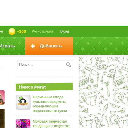
+100
он
Регистрация
Вход
Играть
Добавить
Новое в блогах
Фирменные блюда:
культовые продукты,
определяющие
национальные кухни
Молодая творческая
тенденция в искусстве.