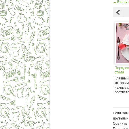
← Вернут
Порядок
стола
Главный
которым
накрывая
соответс
Если Вам 
друзьями
Оценить
Поделить