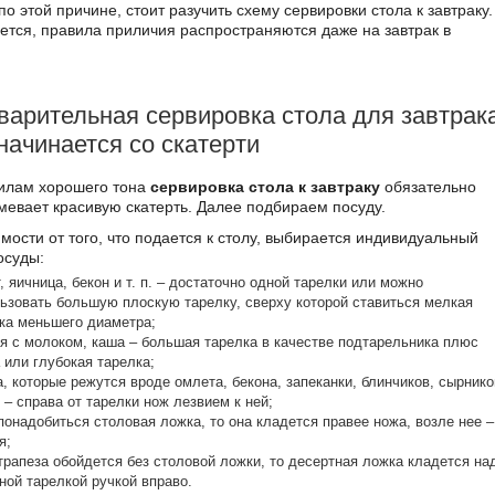
по этой причине, стоит разучить схему сервировки стола к завтраку.
ется, правила приличия распространяются даже на завтрак в
.
арительная сервировка стола для завтрака
начинается со скатерти
илам хорошего тона
сервировка стола к завтраку
обязательно
мевает красивую скатерть. Далее подбираем посуду.
мости от того, что подается к столу, выбирается индивидуальный
осуды:
, яичница, бекон и т. п. – достаточно одной тарелки или можно
ьзовать большую плоскую тарелку, сверху которой ставиться мелкая
ка меньшего диаметра;
я с молоком, каша – большая тарелка в качестве подтарельника плюс
 или глубокая тарелка;
, которые режутся вроде омлета, бекона, запеканки, блинчиков, сырнико
д. – справа от тарелки нож лезвием к ней;
понадобиться столовая ложка, то она кладется правее ножа, возле нее –
я;
трапеза обойдется без столовой ложки, то десертная ложка кладется на
ной тарелкой ручкой вправо.