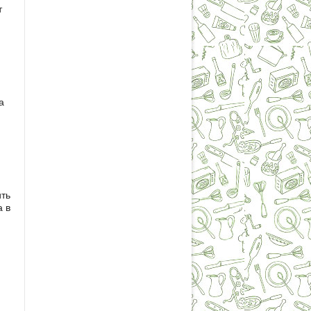
т
а
ить
а в