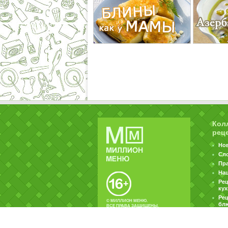
Кол
рец
Но
Сл
Пр
На
Ре
ку
Рец
© МИЛЛИОН МЕНЮ.
бл
ВСЕ ПРАВА ЗАЩИЩЕНЫ.