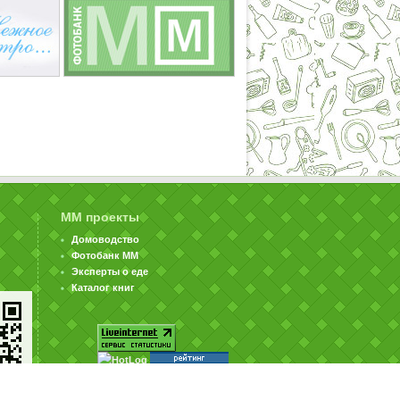
ММ проекты
Домоводство
Фотобанк ММ
Эксперты о еде
Каталог книг