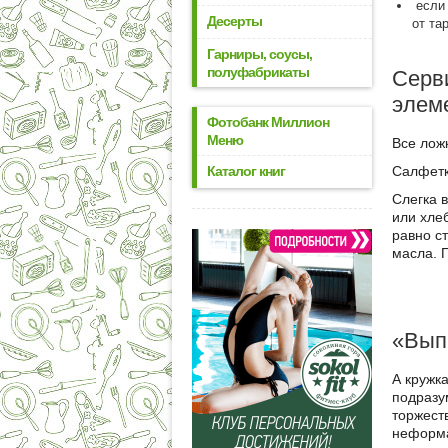
если 
Десерты
от та
Гарниры, соусы,
полуфабрикаты
Серви
элем
Фотобанк Миллион
Меню
Все лож
Салфетки
Каталог книг
Слегка 
или хле
равно ст
масла. 
«Выпь
А кружк
подразу
торжест
неформа