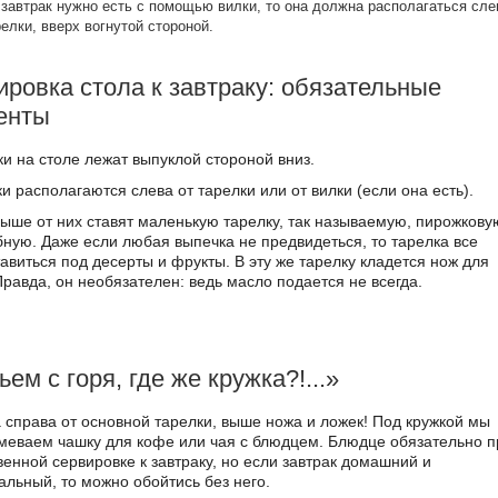
завтрак нужно есть с помощью вилки, то она должна располагаться сле
релки, вверх вогнутой стороной.
ровка стола к завтраку: обязательные
енты
ки на столе лежат выпуклой стороной вниз.
 располагаются слева от тарелки или от вилки (если она есть).
выше от них ставят маленькую тарелку, так называемую, пирожкову
бную. Даже если любая выпечка не предвидеться, то тарелка все
авиться под десерты и фрукты. В эту же тарелку кладется нож для
Правда, он необязателен: ведь масло подается не всегда.
ем с горя, где же кружка?!...»
а справа от основной тарелки, выше ножа и ложек! Под кружкой мы
меваем чашку для кофе или чая с блюдцем. Блюдце обязательно п
венной сервировке к завтраку, но если завтрак домашний и
льный, то можно обойтись без него.