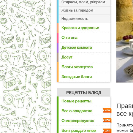
Стираем, моем, убираем
Жизнь за городом
Недвижимость
Красота и здоровье
Он и она
Детская комната
Досуг
Блоги экспертов
Звездные блоги
РЕЦЕПТЫ БЛЮД
Новые рецепты
Прави
Все о сладостях
все к
О морепродуктах
Принято
может б
Вся правда о мясе