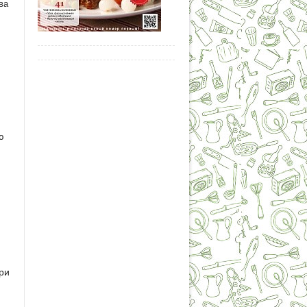
ва
ю
ри