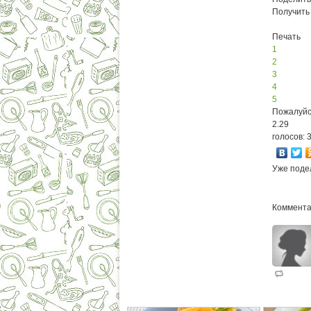
Получить
Печать
1
2
3
4
5
Пожалуйс
2.29
голосов: 
Уже поде
Коммента