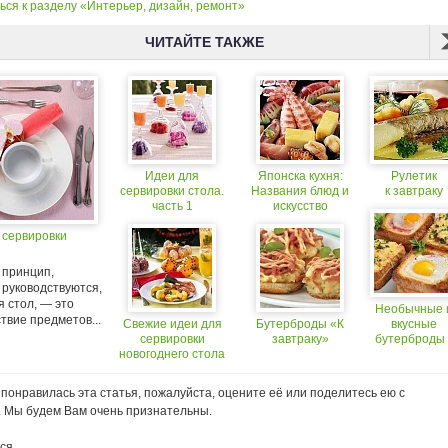
ься к разделу «Интерьер, дизайн, ремонт»
ЧИТАЙТЕ ТАКЖЕ
Идеи для
Японска кухня:
Рулетик
сервировки стола.
Названия блюд и
к завтраку
часть 1
искусство
сервировки
 сервировки
 принцип,
 руководствуются,
 стол, — это
Необычные 
твие предметов...
Свежие идеи для
Бутерброды «К
вкусные
сервировки
завтраку»
бутерброды 
новогоднего стола
завтраку.
понравилась эта статья, пожалуйста, оцените её или поделитесь ею с
. Мы будем Вам очень признательны.
ся