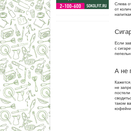
Слева от
от колич
напитка
Сигар
Если зав
с сигар
пепельн
А не 
Кажется
не запр
постели
сводить
таком в
кофейни