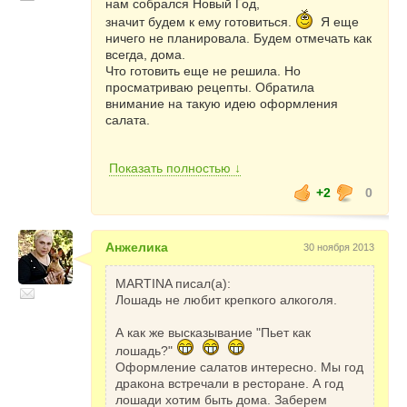
нам собрался Новый Год,
значит будем к ему готовиться.
Я еще
ничего не планировала. Будем отмечать как
всегда, дома.
Что готовить еще не решила. Но
просматриваю рецепты. Обратила
внимание на такую идею оформления
салата.
Показать полностью ↓
+2
0
По поводу меню на этот Новый Год нашла
вот что.
Анжелика
30 ноября 2013
Лошадь не терпит консервированной еды.
При этом обожает корнеплоды (морковь,
свеклу, картофель). Обожает все новое,
MARTINA писал(а):
изысканное и натуральное. Учитывая все
Лошадь не любит крепкого алкоголя.
это, нужно постараться, чтобы 50% блюд
было привычных и прописавшихся на
А как же высказывание "Пьет как
Вашем столе уже не первый год, и 50%
лошадь?"
новых, необычных и интересных. Составим
Оформление салатов интересно. Мы год
приблизительное меню по пунктам.
дракона встречали в ресторане. А год
[u:2rvbejqe]Салаты.[/u:2rvbejqe]
лошади хотим быть дома. Заберем