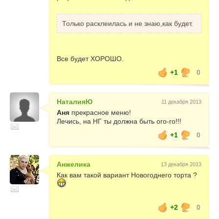
И после провозглашения праздничного
тоста всем одновременно содержимое этих
чашечек съесть маленькими ложечками в
Только расклеилась и не знаю,как будет.
знак своего единства с Хозяйкой года –
Лошадью.
Затем хором трижды весело громко
Все будет ХОРОШО.
прокричать «И-го-го! И-го-го!! И-го-го!!!»..))))
+1
0
НаталияЮ
11 декабря 2013
Аня
прекрасное меню!
Лечись, на НГ ты должна быть ого-го!!!
+1
0
Анжелика
13 декабря 2013
Как вам такой вариант Новогоднего торта ?
+2
0