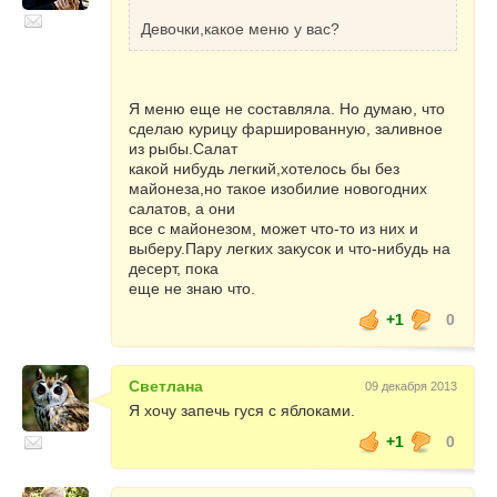
Девочки,какое меню у вас?
ЧТО ДОЛЖНО БЫТЬ НА ПРАЗДНИЧНОМ
СТОЛЕ?
Сервировку праздничного ужина следует
Я меню еще не составляла. Но думаю, что
снабдить красиво сложенными белыми или
сделаю курицу фаршированную, заливное
зелеными полотняными салфетками. Их
из рыбы.Салат
можно украсить самодельными кольцами из
какой нибудь легкий,хотелось бы без
лент или браслетов, украшениями из
майонеза,но такое изобилие новогодних
брошек, клипсами, иной бижутерией,
салатов, а они
которая станет подарками гостям.
все с майонезом, может что-то из них и
выберу.Пару легких закусок и что-нибудь на
Чтобы задобрить Властительницу года, в
десерт, пока
Китае при встрече года Лошади на
еще не знаю что.
праздничный стол ставят два красивых
декоративных блюда: одно с мелко
+1
0
порубленным сеном, другое с водой. На
сено часто кладут красный шнурок из
хлопчатобумажных нитей – своеобразную
Светлана
09 декабря 2013
узду для священного животного.
Я хочу запечь гуся с яблоками.
При особой фантазии на середину стола в
+1
0
качестве праздничного украшения можно
поставить заранее подготовленное
неглубокое блюдо или красивую миску с