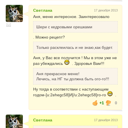
Светлана
17 декабря 2013
Аня, меню интересное. Заинтересовало
Шери с кедровыми орешками
. Можно рецепт?
Только расклеилась и не знаю,как будет.
Аня, у Вас все получится ! Мы в этом уже не
раз убеждались
. Здоровья Вам!!!
Аня прекрасное меню!
Лечись, на НГ ты должна быть ого-го!!!
Ну тогда в соответствии с наступающим
годом-[u:2ehegc58]И[/u:2ehegc58]го-го
.
+1
0
Светлана
17 декабря 2013