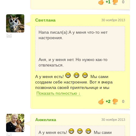
+1
0
Светлана
30 ноября 2013
Hana писал(а):А у меня что-то нет
настроения.
Аня, и у меня нет. Но нужно как-то
отвлекаться.
А у меня есть!
Мы сами
создаем себе настроение. Вот я вчера
позвонила своей приятельнице и мы
душевно посидели и пообщались в ее кафе
Показать полностью ↓
. А то все это время я считала,
+2
0
что у меня нет времени. И подготовку к
Новому году мы с мужем уже начали.
Написали-кому-какие сувениры будем
Анжелика
30 ноября 2013
дарить. Ну в основном конечно же
ребятишкам. В нашей семье уже семеро
ребятишек и я надеюсь, что это не придел
А у меня есть!
Мы сами