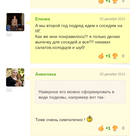
+1
0
Еленка
02 декабря 2013
А мы второй год подряд идем к соседям на
НГ.
Как же мне понравилось!!! я только делаю
выпечку для соседей,и все!!!! никаких
салатов,холодцов и шуб!
+1
0
Анжелика
02 декабря 2013
Наверное его можно сформировать в
виде подковы, например вот так-
Тоже очень симпатично !
+1
0