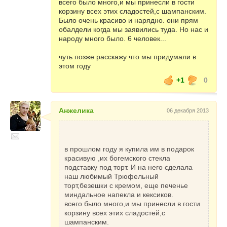
всего было много,и мы принесли в гости
многолюдные сборища. Поэтому накануне
корзину всех этих сладостей,с шампанским.
Нового года следует посетить театр,
Было очень красиво и нарядно. они прям
выставку, праздник или концерт.
обалдели когда мы заявились туда. Но нас и
народу много было. 6 человек...
31 декабря необходимо уделить особое
внимание генеральной уборке и подготовке
чуть позже расскажу что мы придумали в
дома к празднованию. Необходимо особо
этом году
тщательно проверить всю сантехнику:
считается, что вместе с подтекающей из
+1
0
кранов водой из дома постепенно уходит
благополучие.
Анжелика
06 декабря 2013
Встречать Новый год надо вместе со своей
семьей и близкими родственниками, при
этом поздравив по телефону всех своих
знакомых, друзей и дальних родственников.
в прошлом году я купила им в подарок
Не стоит забывать, что Лошадь очень
красивую ,их богемского стекла
сильно привязана к домашнему очагу,
подставку под торт. И на него сделала
семье и своему дому.
наш любимый Трюфельный
Как украсить дом в год Лошади
торт,безешки с кремом, еще печенье
миндальное напекла и кексиков.
Т.к. стихией 2014-го года является дерево,
всего было много,и мы принесли в гости
по своему жилищу можно расставить
корзину всех этих сладостей,с
деревянные вазы, сувениры.
шампанским.