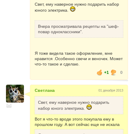
интересный-кальмары, огурец, маслины,
Свет, ему наверное нужно подарить набор
картофель, морковь, яйцо.
юного электрика.
Вообще сколько прочла-все слоенные
салаты практически одинаковые.
Вчера просматривала рецепты на "шеф-
Вот еще
повар одноклассники".
Автор пишет, нужна разъемная форма и
Я тоже видела такое оформление, мне
банка. Ну и дальше я думаю понятно.
нравится .Особенно свечи и веночек. Может
что-то такое и сделаю.
+1
0
Светлана
01 декабря 2013
Свет, ему наверное нужно подарить
набор юного электрика.
Вот я что-то вроде этого покупала ему в
прошлом году. А вот сейчас еще не искала