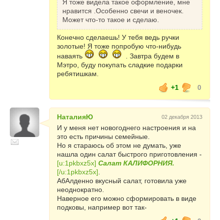
Я тоже видела такое оформление, мне
нравится .Особенно свечи и веночек.
Может что-то такое и сделаю.
Конечно сделаешь! У тебя ведь ручки
золотые! Я тоже попробую что-нибудь
наваять
. Завтра будем в
Мэтро, буду покупать сладкие подарки
ребятишкам.
+1
0
НаталияЮ
02 декабря 2013
И у меня нет новогоднего настроения и на
это есть причины семейные.
Но я стараюсь об этом не думать, уже
нашла один салат быстрого приготовления -
[u:1pkbxz5x]
Салат КАЛИФОРНИЯ.
[/u:1pkbxz5x]
.
АбАлденно вкусный салат, готовила уже
неоднократно.
Наверное его можно сформировать в виде
подковы, например вот так-