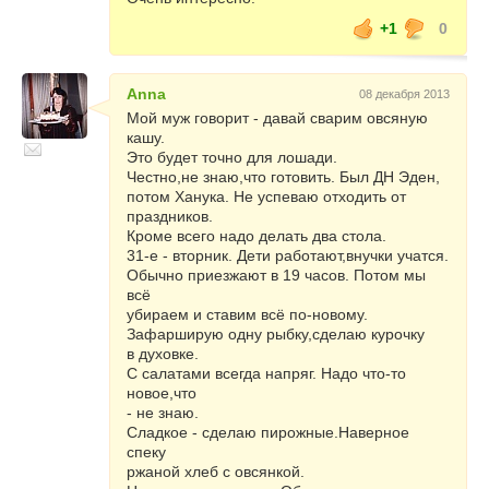
+1
0
ЧТО НАДЕТЬ НА НОВЫЙ ГОД?
Лучше, если новогодний наряд будет
необычным, фантазийным.
Anna
08 декабря 2013
Мой муж говорит - давай сварим овсяную
Лошадь 2014-го года принадлежит к стихии
кашу.
дерева. В китайской традиции этой стихии
Это будет точно для лошади.
соответствует зеленый цвет или
Честно,не знаю,что готовить. Был ДН Эден,
зеленоватые оттенки. Наиболее
потом Ханука. Не успеваю отходить от
желательны зеленый или белый цвет
праздников.
одежды.
Кроме всего надо делать два стола.
31-е - вторник. Дети работают,внучки учатся.
При выборе одежды также могут быть
Обычно приезжают в 19 часов. Потом мы
предметы гардероба голубого, серого,
всё
синего и фиолетового цветов – они тоже
убираем и ставим всё по-новому.
придутся по душе Властительнице
Зафарширую одну рыбку,сделаю курочку
наступающего 2014-го года.
в духовке.
С салатами всегда напряг. Надо что-то
Желательно избегать цвета, которые
новое,что
лошадям не свойственны – сиреневый,
- не знаю.
красный, розовый, желтый, оранжевый и т.д.
Сладкое - сделаю пирожные.Наверное
спеку
Для встречи года Лошади отлично подойдут
ржаной хлеб с овсянкой.
воздушные белые наряды. Но выбранная