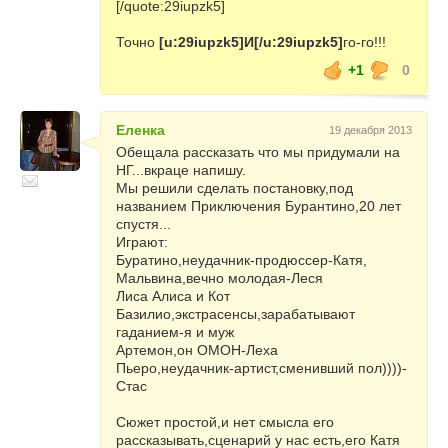
[/quote:29iupzk5]
Точно
[u:29iupzk5]И[/u:29iupzk5]
го-го!!!
+1
0
Еленка
19 декабря 2013
Обещала рассказать что мы придумали на
НГ...вкраце напишу.
Мы решили сделать постановку,под
названием Приключения Бурантино,20 лет
спустя...
Играют:
Буратино,неудачник-продюссер-Катя,
Мальвина,вечно молодая-Леся
Лиса Алиса и Кот
Базилио,экстрасенсы,зарабатывают
гаданием-я и муж
Артемон,он ОМОН-Леха
Пьеро,неудачник-артист,сменивший пол))))-
Стас
Сюжет простой,и нет смысла его
рассказывать,сценарий у нас есть,его Катя