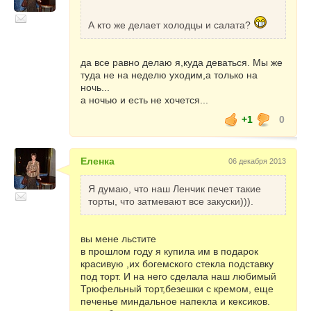
• Собакам можно смело ждать удачу, только
нужно проявлять активность.
А кто же делает холодцы и салата?
• Кабанам в 2014 году согласно восточному
календарю рекомендуется себя вести
сознательно: никаких измен, никаких
да все равно делаю я,куда деваться. Мы же
нагрузок, все должно быть продуманно и
туда не на неделю уходим,а только на
приносить пользу.
ночь...
• Людям, рожденным в год Крысы, следует
а ночью и есть не хочется...
проявлять всяческую осторожность, так как
Конь не любит этих животных. Им стоит не
+1
0
рисковать деньгами и не переоценивать
свое здоровье.
Еленка
06 декабря 2013
В 2014 году повезет тем, кто сумеет
Я думаю, что наш Ленчик печет такие
наладить с Лошадью добрые
торты, что затмевают все закуски))).
отношения.Главное в общении с Лошадью -
не пытаться подходить сзади, чтобы не
получить копытом в лоб.
вы мене льстите
в прошлом году я купила им в подарок
КАК ВСТРЕЧАТЬ ГОД ЛОШАДИ?
красивую ,их богемского стекла подставку
под торт. И на него сделала наш любимый
По своей натуре Лошадь – животное
Трюфельный торт,безешки с кремом, еще
жизнерадостное, оптимистичное, которое
печенье миндальное напекла и кексиков.
любит простор, ширь, развлечения и