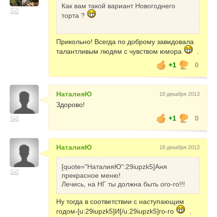
Как вам такой вариант Новогоднего
торта ?
Прикольно! Всегда по доброму завидовала
талантливым людям с чувством юмора
.
+1
0
НаталияЮ
18 декабря 2013
Здорово!
+1
0
НаталияЮ
18 декабря 2013
[quote="НаталияЮ":29iupzk5]Аня
прекрасное меню!
Лечись, на НГ ты должна быть ого-го!!!
Ну тогда в соответствии с наступающим
годом-[u:29iupzk5]И[/u:29iupzk5]го-го
.