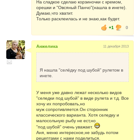
тертым шоколадом и пр.
На сладкое сделаю корзиночки с кремом,
орешки и "Овсяный Панчо"(нашла в инете).
Для десерта можно приготовить фруктовые
Думаю,что хватит.
салаты, а также овсяное печенье, иную
Только расклеилась и не знаю,как будет.
выпечку из овсяного теста и яблочный пирог.
+1
0
Китайская Лошадь не уважает алкоголь,
вместо которого она отдает предпочтение
безалкогольным коктейлям, минеральной
Анжелика
11 декабря 2013
воде. Единственное, что в Китае в такую
ночь допускается из алкоголя – это
традиционное шампанское. Разумеется,
для русского стола такое китайское
Я нашла "селёдку под шубой" рулетом в
ограничение вовсе не обязательно.
инете.
В качестве приносящего счастье
символического «лошадиного» блюда
У меня уже давно лежат несколько видов
можно торжественно подать на новогодний
"селедки под шубой" в виде рулета и т.д. Все
стол маленькие порционные чашечки с 1-2
хочу их попробовать,но
ст. ложками густо сваренной на воде
муж сопротивляется.Он сторонник
овсяной каши, смешанной перед подачей
классического варианта. Хотя селедку и
на стол 1:1 с водкой или сладким вином
малосольную рыбу не ест,но
(можно добавить и немного предварительно
"под шубой" очень уважает.
замоченного, затем мелко нарезанного
Аня, меню интересное,не забудь потом
изюма, кураги, чернослива).
рецептами с нами поделиться.