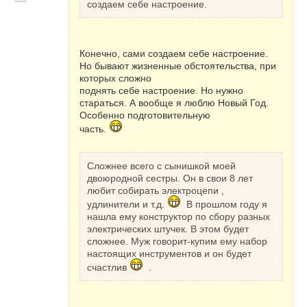
создаем себе настроение.
. Уже присмотрели в Мэтро
подарки. В этом году есть очень интересные
на любой кошелек. На рынке 7км
присматриваю игрушки. Сложнее всего с
сынишкой моей двоюродной сестры. Он в
Конечно, сами создаем себе настроение.
свои 8 лет любит собирать электроцепи ,
Но бывают жизненные обстоятельства, при
которых сложно
удлинители и т.д.
В прошлом году я
поднять себе настроение. Но нужно
нашла ему конструктор по сбору разных
стараться. А вообще я люблю Новый Год.
электрических штучек. В этом будет
Особенно подготовительную
сложнее. Муж говорит-купим ему набор
настоящих инструментов и он будет
часть.
счастлив
.
Вчера просматривала рецепты на "шеф-
Сложнее всего с сынишкой моей
повар одноклассники". Вот такие идеи
двоюродной сестры. Он в свои 8 лет
оформления новогодних салатов
любит собирать электроцепи ,
удлинители и т.д.
В прошлом году я
нашла ему конструктор по сбору разных
электрических штучек. В этом будет
Свечи сделаны из болгарского перца.
сложнее. Муж говорит-купим ему набор
настоящих инструментов и он будет
счастлив
.
Салат называется "Анюткины глазки". Цветы
сделаны из морковки и маслин. И сам салат