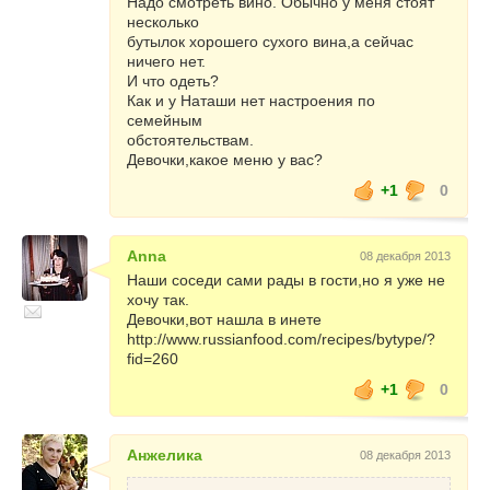
Надо смотреть вино. Обычно у меня стоят
одежда не должна обтягивать свою хозяйку,
несколько
она должна быть легкой, летящей, словно
бутылок хорошего сухого вина,а сейчас
сама Лошадь – веселой, игривой,
ничего нет.
независимой и свободной. Золотистые и
И что одеть?
кремовые оттенки также уместны, в
Как и у Наташи нет настроения по
особенности, если к таким нарядам будут
семейным
подобраны аксессуары из коричневой
обстоятельствам.
замши или кожи. Отлично будут смотреться
Девочки,какое меню у вас?
и всяческие ремни, жилетки, пояса – все,
что будет напоминать сбрую. Если вы
+1
0
собираетесь на костюмную вечеринку, то
можно остановить выбор на костюме ковбоя
или амазонки. Такие наряды идеально
Anna
08 декабря 2013
подойдут женщинам с красивой фигурой.
Наши соседи сами рады в гости,но я уже не
хочу так.
В наступающем году лучше использовать
Девочки,вот нашла в инете
выразительные, но утонченные детали –
http://www.russianfood.com/recipes/bytype/?
туфли, кулоны, подвески, декоративные
fid=260
заколки. Лошади придутся по вкусу
изысканные жемчужные ожерелья, кольца с
+1
0
натуральным аквамарином или нефритом.
Стильным дополнением новогоднего
Анжелика
08 декабря 2013
наряда станут деревянные кулоны или
бусы.