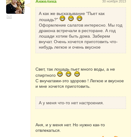
Анжелика
30 ноября 2013
сторону своих предпочтений.
А как же высказывание "Пьет как
[u:2rvbejqe]Закуски и бутерброды.
[/u:2rvbejqe]
лошадь?"
Здесь будут очень
актуальными всевозможные заливные и
Оформление салатов интересно. Мы год
фаршированные яйца, фаршированные
дракона встречали в ресторане. А год
перец и помидоры, морковь и свекла по-
лошади хотим быть дома. Заберем
корейски, тарталетки, канапе и
внучат. Очень хочется приготовить что-
всевозможные бутерброды с рыбой или
нибудь легкое и очень вкусное
домашними паштетами.
[u:2rvbejqe]Десерты и напитки.
[/u:2rvbejqe]
Свет, так лошадь пьет много воды, а не
Ни в коем случае не стоит
забывать о сладеньком, так как Лошадь -
спиртного
жуткая сладкоежка. Обязательно
С внучатами-это здорово ! Легкое и вкусное
приготовьте любимые торты и пирожные,
и мне хочется приготовить.
которые впишутся в новогоднюю атмосферу
и Ваше меню. Из напитков отдайте
предпочтение хорошему сухому вину,
А у меня что-то нет настроения.
красному и белому, так как красное
подходит под мясные блюда, а белое - под
рыбные. От крепких напитков типа виски и
коньяк стоит отказаться - Лошадь не любит
Аня, и у меня нет. Но нужно как-то
крепкого алкоголя. Привычное шампанское
отвлекаться.
так же будет очень уместно.