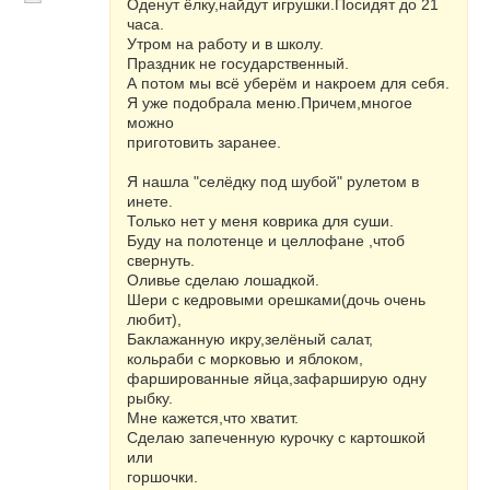
продуктов замечательный фантазийный
Оденут ёлку,найдут игрушки.Посидят до 21
салат. Обязательно надо подать овсяное
часа.
печенье.
Утром на работу и в школу.
Праздник не государственный.
В форме лошади можно испечь сдобный
А потом мы всё уберём и накроем для себя.
праздничный хлеб (из опарного теста) или
Я уже подобрала меню.Причем,многое
пирог (из опарного или песочного теста).
можно
приготовить заранее.
Например, можно вырезать по трафарету в
форме лошади нижний и верхний пласты
Я нашла "селёдку под шубой" рулетом в
теста и заранее испечь замечательный
инете.
пирог с лимоном.
Только нет у меня коврика для суши.
Буду на полотенце и целлофане ,чтоб
В качестве трафаретов лошади удобно
свернуть.
использовать подходящие детские
Оливье сделаю лошадкой.
раскраски.
Шери с кедровыми орешками(дочь очень
любит),
С помощью вырезанных из бумаги
Баклажанную икру,зелёный салат,
трафаретов можно сделать красивые
кольраби с морковью и яблоком,
украшения на различных готовых блюдах,
фаршированные яйца,зафарширую одну
посыпав через трафарет различными
рыбку.
посыпками – например, мелко нарезанной
Мне кажется,что хватит.
зеленью, измельченным цветным сладким
Сделаю запеченную курочку с картошкой
болгарским перцем, нарезанными
или
маслинами, тертыми сухариками, какао,
горшочки.