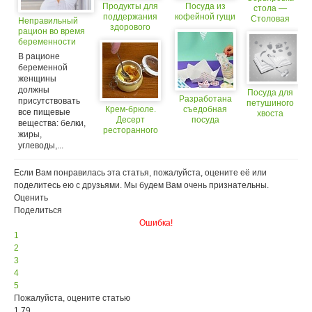
Продукты для
Посуда из
стола —
поддержания
кофейной гущи
Столовая
Неправильный
здорового
посуда
рацион во время
уровня
беременности
холестерина
повышает риск
В рационе
низкого веса у
беременной
ребенка
женщины
должны
Посуда для
Разработана
присутствовать
петушиного
Крем-брюле.
съедобная
все пищевые
хвоста
Десерт
посуда
вещества: белки,
ресторанного
жиры,
уровня у вас
углеводы,...
дома
Если Вам понравилась эта статья, пожалуйста, оцените её или
поделитесь ею с друзьями. Мы будем Вам очень признательны.
Оценить
Поделиться
Ошибка!
1
2
3
4
5
Пожалуйста, оцените статью
1.79