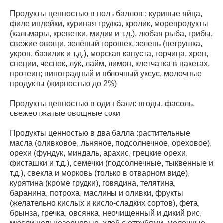
Продукты ценностью в ноль баллов : куриные яйца,
филе индейки, куриная грудка, кролик, морепродукты
(кальмары, креветки, мидии и т.д.), любая рыба, грибы,
свежие овощи, зелёный горошек, зелень (петрушка,
укроп, базилик и т.д.), морская капуста, горчица, хрен,
специи, чеснок, лук, лайм, лимон, клетчатка в пакетах,
протеин; виноградный и яблочный уксус, молочные
продукты (жирностью до 2%)
Продукты ценностью в один балл: ягоды, фасоль,
свежеотжатые овощные соки
Продукты ценностью в два балла :растительные
масла (оливковое, льняное, подсолнечное, ореховое),
орехи (фундук, миндаль, арахис, грецкие орехи,
фисташки и т.д.), семечки (подсолнечные, тыквенные и
т.д.), свекла и морковь (только в отварном виде),
курятина (кроме грудки), говядина, телятина,
баранина, потроха, маслины и оливки, фрукты
(желательно кислых и кисло-сладких сортов), фета,
брынза, гречка, овсянка, неочищенный и дикий рис,
мюсли цельнозерновые, хлеб с отрубями, молочные