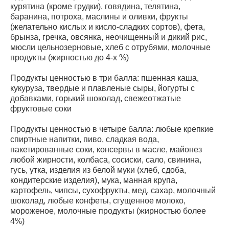
курятина (кроме грудки), говядина, телятина,
баранина, потроха, маслины и оливки, фрукты
(желательно кислых и кисло-сладких сортов), фета,
брынза, гречка, овсянка, неочищенный и дикий рис,
мюсли цельнозерновые, хлеб с отрубями, молочные
продукты (жирностью до 4-х %)
Продукты ценностью в три балла: пшенная каша,
кукуруза, твердые и плавленые сыры, йогурты с
добавками, горький шоколад, свежеотжатые
фруктовые соки
Продукты ценностью в четыре балла: любые крепкие
спиртные напитки, пиво, сладкая вода,
пакетированные соки, консервы в масле, майонез
любой жирности, колбаса, сосиски, сало, свинина,
гусь, утка, изделия из белой муки (хлеб, сдоба,
кондитерские изделия), мука, манная крупа,
картофель, чипсы, сухофрукты, мед, сахар, молочный
шоколад, любые конфеты, сгущенное молоко,
мороженое, молочные продукты (жирностью более
4%)