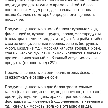
– выбрать продукты из списка на количество баллов,
подходящее для текущего времени. Чтобы было
понятно, о чем идет речь, для начала поговорим о
шкале баллов, по которой определяется ценность
продуктов.
Продукты ценностью в ноль баллов : куриные яйца,
филе индейки, куриная грудка, кролик, морепродукты
(кальмары, креветки, мидии и т.д.), любая рыба, грибы,
свежие овощи, зелёный горошек, зелень (петрушка,
укроп, базилик и т.д.), морская капуста, горчица, хрен,
специи, чеснок, лук, лайм, лимон, клетчатка в пакетах,
протеин; виноградный и яблочный уксус, молочные
продукты (жирностью до 2%)
Продукты ценностью в один балл: ягоды, фасоль,
свежеотжатые овощные соки
Продукты ценностью в два балла :растительные
масла (оливковое, льняное, подсолнечное, ореховое),
орехи (фундук, миндаль, арахис, грецкие орехи,
фисташки и т.д.), семечки (подсолнечные, тыквенные и
т.д.), свекла и морковь (только в отварном виде),