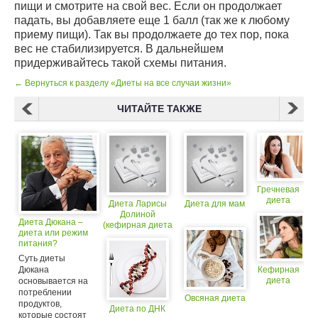
пищи и смотрите на свой вес. Если он продолжает
падать, вы добавляете еще 1 балл (так же к любому
приему пищи). Так вы продолжаете до тех пор, пока
вес не стабилизируется. В дальнейшем
придерживайтесь такой схемы питания.
← Вернуться к разделу «Диеты на все случаи жизни»
ЧИТАЙТЕ ТАКЖЕ
Гречневая
диета
Диета Ларисы
Диета для мам
Долиной
Диета Дюкана –
(кефирная диета
диета или режим
Долиной)
питания?
Суть диеты
Дюкана
Кефирная
диета
основывается на
потреблении
Овсяная диета
продуктов,
Диета по ДНК
которые состоят