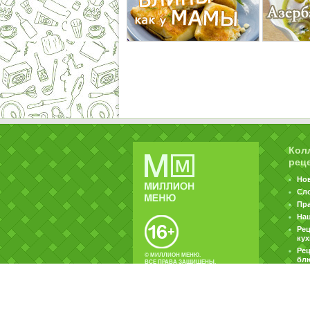
Кол
рец
Но
Сл
Пр
На
Ре
ку
Рец
© МИЛЛИОН МЕНЮ.
бл
ВСЕ ПРАВА ЗАЩИЩЕНЫ.
|
|
Контакты
Пользовательское соглашение
Об