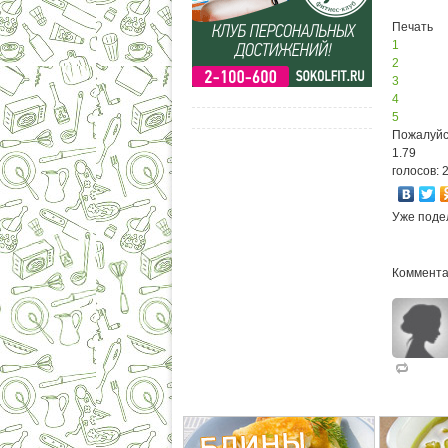
Печать
1
2
3
4
5
Пожалуйс
1.79
голосов: 
Уже поде
Коммента