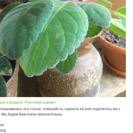
ься к разделу «Растения в доме»
понравилась эта статья, пожалуйста, оцените её или поделитесь ею с
. Мы будем Вам очень признательны.
ся
 код