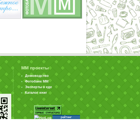
ММ проекты
Домоводство
Фотобанк ММ
Эксперты о еде
Каталог книг
© ООО «Издательство «Миллион Меню» 2002