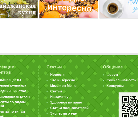
лекции
Статьи
Общение
ептов
Новости
Форум
вые рецепты
Это интересно
Социальная сеть
оварь кулинара
Миллион Меню
Конкурсы
аздничный стол
Статьи
циональная кухня
На заметку
цепты по видам
Здоровое питание
хни
Статьи пользователей
епты по типам
Эксперты о еде
юд
|
|
|
ратная связь
Карта сайта
Реклама на сайте
Вакансии