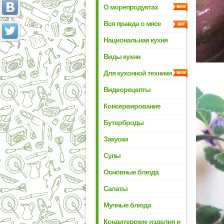
О морепродуктах
Вся правда о мясе
Национальная кухня
Виды кухни
Для кухонной техники
Видеорецепты
Консервирование
Бутерброды
Закуски
Супы
Основные блюда
Салаты
Мучные блюда
Кондитерские изделия и