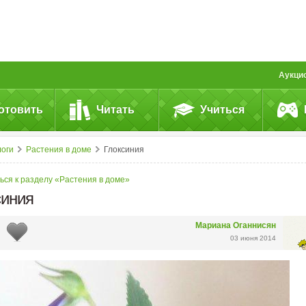
Аукци
отовить
Читать
Учиться
логи
Растения в доме
Глоксиния
ься к разделу «Растения в доме»
синия
Мариана Оганнисян
03 июня 2014