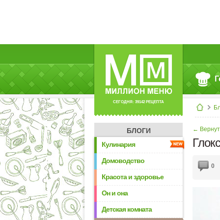
Г
СЕГОДНЯ: 39142 РЕЦЕПТА
Б
← Вернут
БЛОГИ
Глок
Кулинария
Домоводство
0
Красота и здоровье
Он и она
Детская комната