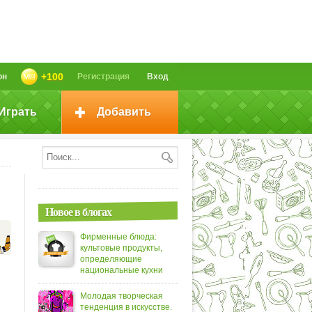
+100
он
Регистрация
Вход
Играть
Добавить
Новое в блогах
Фирменные блюда:
культовые продукты,
определяющие
национальные кухни
Молодая творческая
тенденция в искусстве.