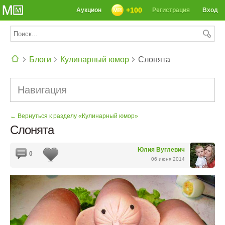
+100
Аукцион
Регистрация
Вход
Блоги
Кулинарный юмор
Слонята
СЕГОДНЯ: 39142 РЕЦЕПТА
Навигация
← Вернуться к разделу «Кулинарный юмор»
Слонята
Юлия Вуглевич
0
06 июня 2014