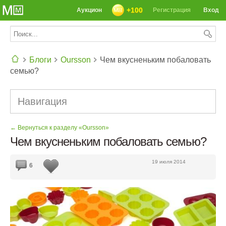
+100
Аукцион
Регистрация
Вход
Блоги
Oursson
Чем вкусненьким побаловать
семью?
СЕГОДНЯ: 39142 РЕЦЕПТА
Навигация
← Вернуться к разделу «Oursson»
Чем вкусненьким побаловать семью?
19 июля 2014
6