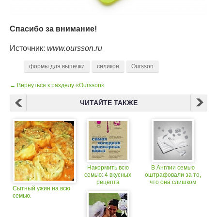
Спасибо за внимание!
Источник:
www.oursson.ru
формы для выпечки
силикон
Oursson
← Вернуться к разделу «Oursson»
ЧИТАЙТЕ ТАКЖЕ
Накормить всю
В Англии семью
семью: 4 вкусных
оштрафовали за то,
рецепта
что она слишком
Сытный ужин на всю
долго обедала
семью.