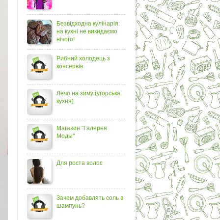
Безвідходна кулінарія:
на кухні не викидаємо
нічого!
Рибний холодець з
консервів
Лечо на зиму (угорська
кухня)
Магазин "Галерея
Моды"
Для роста волос
Зачем добавлять соль в
шампунь?