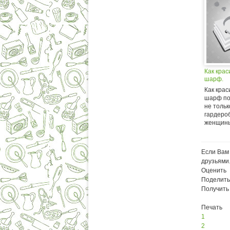
Как крас
шарф.
Как крас
шарф пов
не толь
гардеро
женщины 
Если Вам 
друзьями
Оценить
Поделить
Получить
Печать
1
2