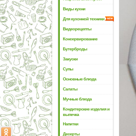
Виды кухни
Для кухонной техники
Видеорецепты
Консервирование
Бутерброды
Закуски
Супы
Основные блюда
Салаты
Мучные блюда
Кондитерские изделия и
выпечка
Напитки
Десерты