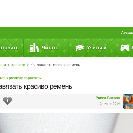
Аукци
отовить
Читать
Учиться
логи
Красота
Как завязать красиво ремень
ься к разделу «Красота»
авязать красиво ремень
Раиса Бакова
1
24 июля 2014