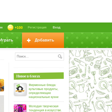
+100
он
Регистрация
Вход
Играть
Добавить
Новое в блогах
Фирменные блюда:
культовые продукты,
определяющие
национальные кухни
Молодая творческая
тенденция в искусстве.