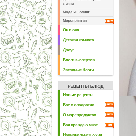
жизни
Мода и шопинг
Мероприятия
Он и она
Детская комната
Досуг
Блоги экспертов
Звездные блоги
РЕЦЕПТЫ БЛЮД
Новые рецепты
Все о сладостях
О морепродуктах
Вся правда о мясе
Национальная кухня