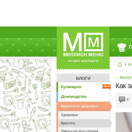
Г
СЕГОДНЯ: 39142 РЕЦЕПТА
Б
← Вернут
БЛОГИ
Как з
Кулинария
Домоводство
0
Красота и здоровье
Здоровье
Красота
Диеты на все случаи