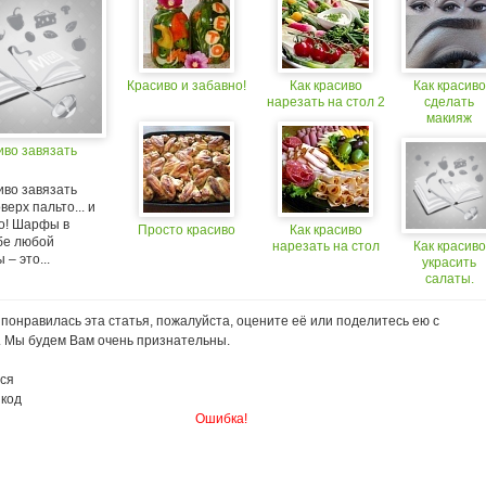
Красиво и забавно!
Как красиво
Как красиво
нарезать на стол 2
сделать
макияж
иво завязать
иво завязать
ерх пальто... и
ко! Шарфы в
Просто красиво
Как красиво
бе любой
нарезать на стол
Как красиво
– это...
украсить
салаты.
понравилась эта статья, пожалуйста, оцените её или поделитесь ею с
. Мы будем Вам очень признательны.
ся
 код
Ошибка!