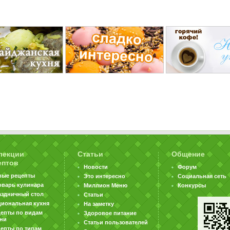
лекции
Статьи
Общение
ептов
Новости
Форум
вые рецепты
Это интересно
Социальная сеть
оварь кулинара
Миллион Меню
Конкурсы
аздничный стол
Статьи
циональная кухня
На заметку
цепты по видам
Здоровое питание
хни
Статьи пользователей
епты по типам