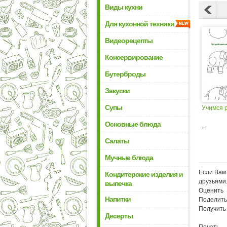
Виды кухни
Для кухонной техники
Видеорецепты
Консервирование
Бутерброды
Закуски
Супы
Учимся 
Основные блюда
...
Салаты
Мучные блюда
Если Вам 
Кондитерские изделия и
друзьями
выпечка
Оценить
Напитки
Поделить
Получить
Десерты