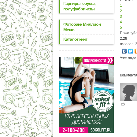
Печать
Гарниры, соусы,
1
полуфабрикаты
2
3
4
Фотобанк Миллион
5
Меню
Пожалуйс
2.29
Каталог книг
голосов: 
Уже поде
Коммента