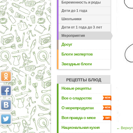
Беременность и роды
Дети до 1 года
Школьники
Дети от 1 года до 3 лет
Мероприятия
Досуг
Блоги экспертов
Звездные блоги
РЕЦЕПТЫ БЛЮД
Новые рецепты
Все о сладостях
О морепродуктах
Вся правда о мясе
Национальная кухня
← Вернут