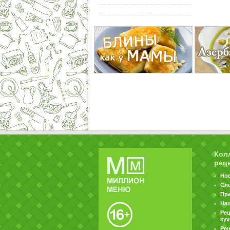
Кол
рец
Но
Сл
Пр
На
Ре
ку
Рец