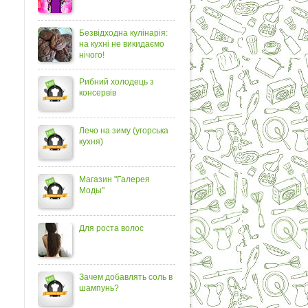
Безвідходна кулінарія:
на кухні не викидаємо
нічого!
Рибний холодець з
консервів
Лечо на зиму (угорська
кухня)
Магазин "Галерея
Моды"
Для роста волос
Зачем добавлять соль в
шампунь?