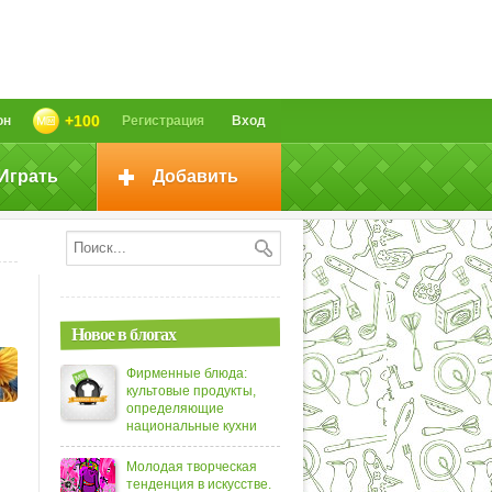
+100
он
Регистрация
Вход
Играть
Добавить
Новое в блогах
Фирменные блюда:
культовые продукты,
определяющие
национальные кухни
Молодая творческая
тенденция в искусстве.