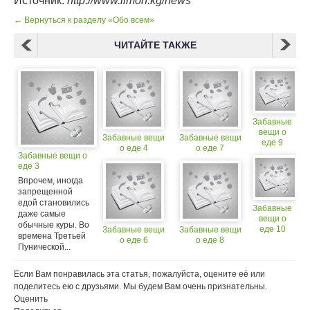
Источник:
http://www.limon.kg/news
← Вернуться к разделу «Обо всем»
ЧИТАЙТЕ ТАКЖЕ
Забавные
вещи о
Забавные вещи
Забавные вещи
еде 9
о еде 4
о еде 7
Забавные вещи о
еде 3
Впрочем, иногда
запрещенной
едой становились
Забавные
даже самые
вещи о
обычные куры. Во
еде 10
Забавные вещи
Забавные вещи
времена Третьей
о еде 6
о еде 8
Пунической...
Если Вам понравилась эта статья, пожалуйста, оцените её или
поделитесь ею с друзьями. Мы будем Вам очень признательны.
Оценить