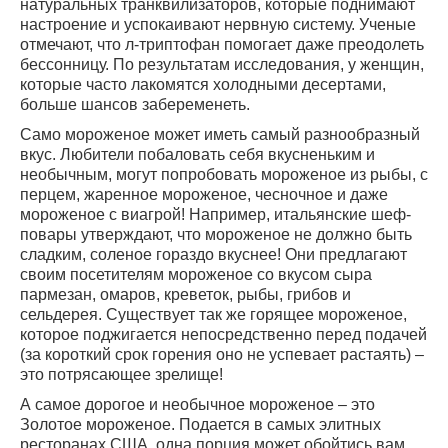
натуральных транквилизаторов, которые поднимают
настроение и успокаивают нервную систему. Ученые
отмечают, что л-триптофан помогает даже преодолеть
бессонницу. По результатам исследования, у женщин,
которые часто лакомятся холодными десертами,
больше шансов забеременеть.
Само мороженое может иметь самый разнообразный
вкус. Любители побаловать себя вкусненьким и
необычным, могут попробовать мороженое из рыбы, с
перцем, жаренное мороженое, чесночное и даже
мороженое с виагрой! Например, итальянские шеф-
повары утверждают, что мороженое не должно быть
сладким, соленое гораздо вкуснее! Они предлагают
своим посетителям мороженое со вкусом сыра
пармезан, омаров, креветок, рыбы, грибов и
сельдерея. Существует так же горящее мороженое,
которое поджигается непосредственно перед подачей
(за короткий срок горения оно не успевает растаять) –
это потрясающее зрелище!
А самое дорогое и необычное мороженое – это
Золотое мороженое. Подается в самых элитных
ресторанах США, одна порция может обойтись вам