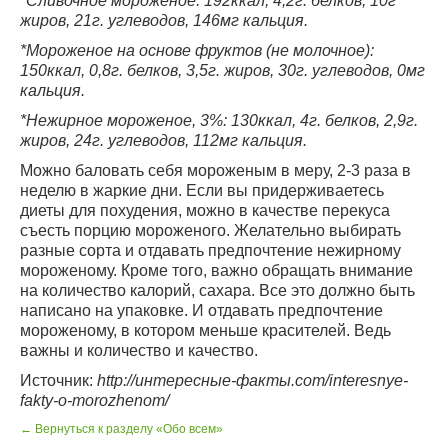
*Сливочное мороженое: 192ккал, 4,2г. белков, 10г
жиров, 21г. углеводов, 146мг кальция.
*Мороженое на основе фруктов (не молочное):
150ккал, 0,8г. белков, 3,5г. жиров, 30г. углеводов, 0мг
кальция.
*Нежирное мороженое, 3%: 130ккал, 4г. белков, 2,9г.
жиров, 24г. углеводов, 112мг кальция.
Можно баловать себя мороженым в меру, 2-3 раза в
неделю в жаркие дни. Если вы придерживаетесь
диеты для похудения, можно в качестве перекуса
съесть порцию мороженого. Желательно выбирать
разные сорта и отдавать предпочтение нежирному
мороженому. Кроме того, важно обращать внимание
на количество калорий, сахара. Все это должно быть
написано на упаковке. И отдавать предпочтение
мороженому, в котором меньше красителей. Ведь
важны и количество и качество.
Источник:
http://интересные-факты.com/interesnye-
fakty-o-morozhenom/
← Вернуться к разделу «Обо всем»