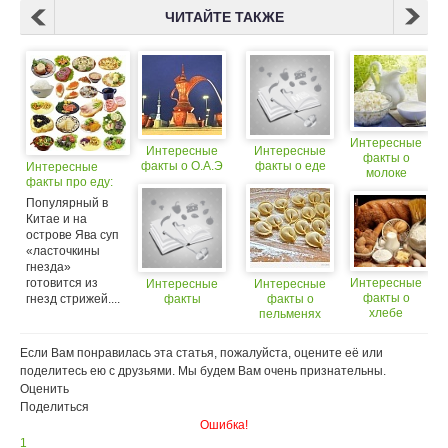
ЧИТАЙТЕ ТАКЖЕ
Интересные
Интересные
Интересные
факты о
факты о О.А.Э
факты о еде
Интересные
молоке
факты про еду:
Популярный в
Китае и на
острове Ява суп
«ласточкины
гнезда»
готовится из
Интересные
Интересные
Интересные
факты о
гнезд стрижей....
факты
факты о
хлебе
пельменях
Если Вам понравилась эта статья, пожалуйста, оцените её или
поделитесь ею с друзьями. Мы будем Вам очень признательны.
Оценить
Поделиться
Ошибка!
1