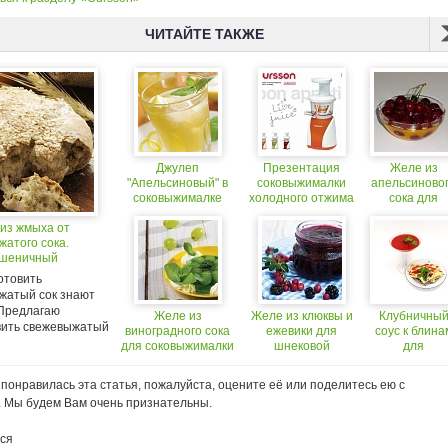
ЧИТАЙТЕ ТАКЖЕ
Джулеп
Презентация
Желе из
"Апельсиновый" в
соковыжималки
апельсиново
соковыжималке
холодного отжима
сока для
Oursson JM8002
Oursson JM8002.
шнековой
 из жмыха от
соковыжимал
жатого сока.
Oursson
пшеничный
JM8002
й хлеб. Рецепт для
отовить
ималки Oursson
жатый сок знают
и хлебопечки
 Предлагаю
Желе из
Желе из клюквы и
Клубничны
JY
вить свежевыжатый
виноградного сока
ежевики для
соус к блина
для соковыжималки
шнековой
для
Oursson JM8002
соковыжималки
мультиварки 
Oursson JM8002
5040PSD и
понравилась эта статья, пожалуйста, оцените её или поделитесь ею с
Прессовой
. Мы будем Вам очень признательны.
соковыжимал
холодного
отжима
ся