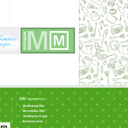
ММ проекты
Домоводство
Фотобанк ММ
Эксперты о еде
Каталог книг