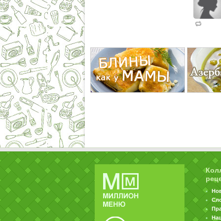
Кол
рец
Но
Сл
Пр
На