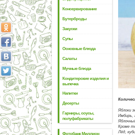
Консервирование
Бутерброды
Закуски
Супы
Основные блюда
Салаты
Мучные блюда
Кондитерские изделия и
выпечка
Напитки
Количес
Десерты
Яблоки з
Гарниры, соусы,
Имбирь, 
полуфабрикаты
Яблочный
Кроме то
Лёд, куб
Фотобанк Миллион