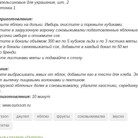
апельсиновые для украшения, шт. 2
еточка 1
приготовления:
жьте яблоки на дольки. Имбирь очистите и порежьте кубиками.
тите в загрузочную воронку соковыжималки подготовленные яблочные
кусочки имбиря и отожмите сок.
тите в бокалы объёмом 300 мл по 5 кубиков льда и по 3 листика мяты
е в бокалы свежевыжатый сок, добавьте в каждый бокал по 50 мл
о бренди.
ьте листиками мяты и подавайте к столу.
ние:
ите выбрасывать жмых от яблок, добавьте его в тесто для хлеба. Э
т выпечку пищевыми волокнами и пектином.
грузкой яблочных долек в соковыжималку, удалите хвостики, серединку
.
риготовления:
10 минут
к:
www.oursson.ru
rsson
джулеп
яблоко
фрукты
соковыжималка
вкусно
питки
ься к разделу «Oursson»