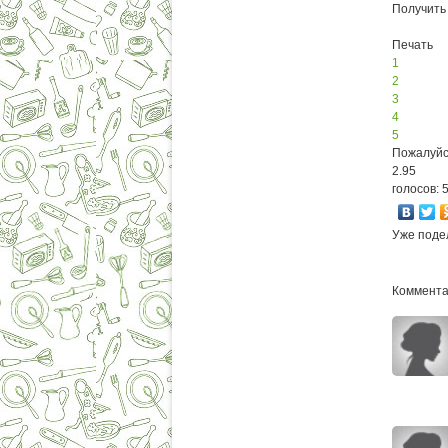
Получить
Печать
1
2
3
4
5
Пожалуйс
2.95
голосов: 
Уже поде
Комментар