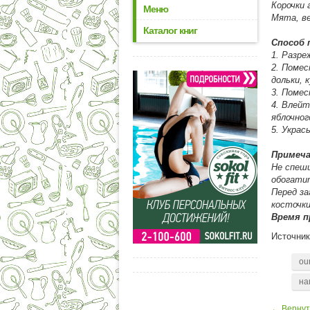
Корочки 
Меню
Мята, в
Каталог книг
Способ 
1. Разре
2. Помес
дольки, 
3. Помес
4. Влейт
яблочног
5. Украс
Примеча
Не спеш
обогати
Перед за
косточки
Время п
Источни
ou
на
← Вернут