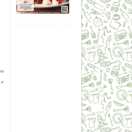
.
то
 и