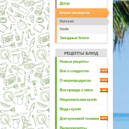
Досуг
Блоги экспертов
Oursson
Smile
Звездные блоги
РЕЦЕПТЫ БЛЮД
Новые рецепты
Все о сладостях
О морепродуктах
Вся правда о мясе
Национальная кухня
Виды кухни
Для кухонной техники
Видеорецепты