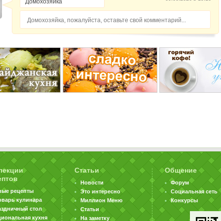
Домохозяйка, пожалуйста, оставьте свой комментарий...
лекции
Статьи
Общение
ептов
Новости
Форум
вые рецепты
Это интересно
Социальная сеть
оварь кулинара
Миллион Меню
Конкурсы
аздничный стол
Статьи
циональная кухня
На заметку