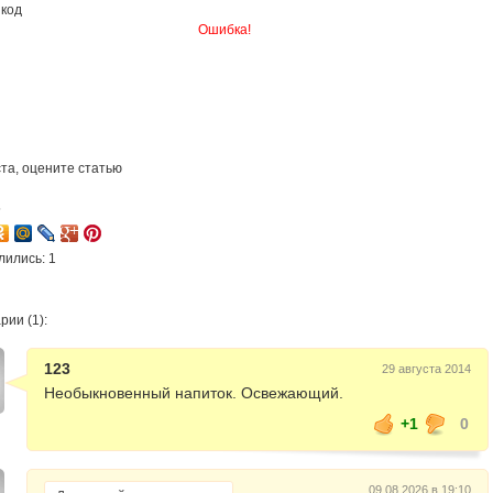
JM8002
 код
Ошибка!
та, оцените статью
5
лились: 1
ии (1):
123
29 августа 2014
Необыкновенный напиток. Освежающий.
+1
0
09.08.2026 в 19:10