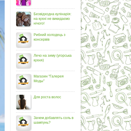
Безвідходна кулінарія:
на кухні не викидаємо
нічого!
Рибний холодець з
консервів
Лечо на зиму (угорська
кухня)
Магазин "Галерея
Моды"
Для роста волос
Зачем добавлять соль в
шампунь?