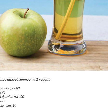
тво ингредиентов на 2 порции
елёные, г 800
г 40
 бренди, мл 100
го:
ики, шт. 10