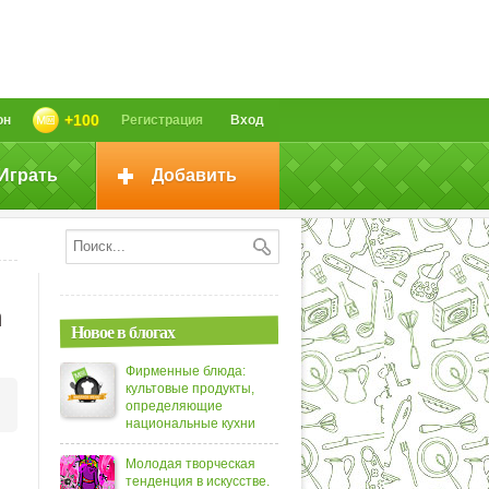
+100
он
Регистрация
Вход
Играть
Добавить
n
Новое в блогах
Фирменные блюда:
культовые продукты,
определяющие
национальные кухни
Молодая творческая
тенденция в искусстве.