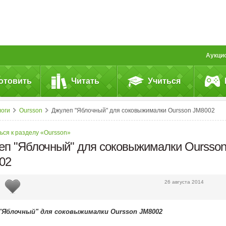
Аукци
отовить
Читать
Учиться
логи
Oursson
Джулеп "Яблочный" для соковыжималки Oursson JM8002
ься к разделу «Oursson»
еп "Яблочный" для соковыжималки Oursso
02
26 августа 2014
"Яблочный" для соковыжималки Oursson JM8002