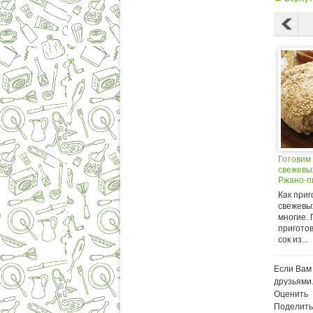
Готовим
свежевы
Ржано-
яблочны
Как приг
соковыж
свежевы
JM8002 
многие.
BM1000
пригото
сок из...
Если Вам 
друзьями
Оценить
Поделить