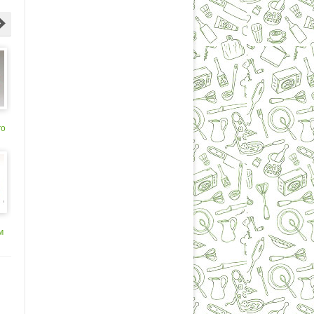
го
ки
й
м
Mi
ки