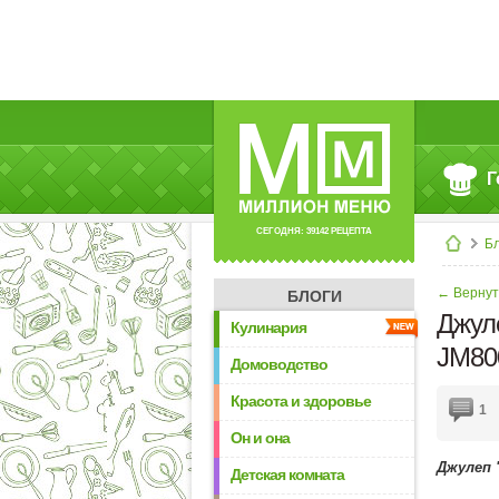
Г
СЕГОДНЯ: 39142 РЕЦЕПТА
Б
← Вернут
БЛОГИ
Джул
Кулинария
JM80
Домоводство
Красота и здоровье
1
Он и она
Джулеп 
Детская комната