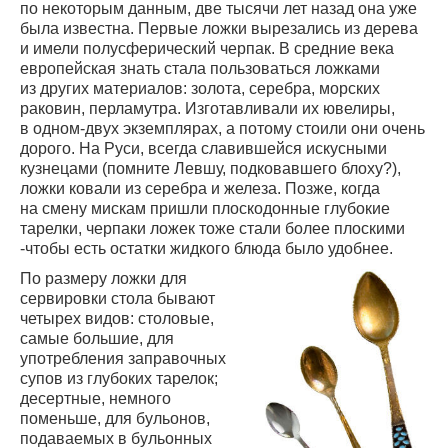
по некоторым данным, две тысячи лет назад она уже
была известна. Первые ложки вырезались из дерева
и имели полусферический черпак. В средние века
европейская знать стала пользоваться ложками
из других материалов: золота, серебра, морских
раковин, перламутра. Изготавливали их ювелиры,
в одном-двух экземплярах, а потому стоили они очень
дорого. На Руси, всегда славившейся искусными
кузнецами (помните Левшу, подковавшего блоху?),
ложки ковали из серебра и железа. Позже, когда
на смену мискам пришли плоскодонные глубокие
тарелки, черпаки ложек тоже стали более плоскими
-чтобы есть остатки жидкого блюда было удобнее.
По размеру ложки для
сервировки стола бывают
четырех видов: столовые,
самые большие, для
употребления заправочных
супов из глубоких тарелок;
десертные, немного
поменьше, для бульонов,
подаваемых в бульонных