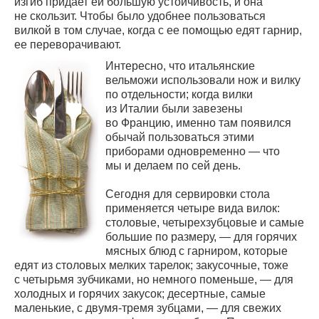
изгиб придает ей большую устойчивость, и она
не скользит. Чтобы было удобнее пользоваться
вилкой в том случае, когда с ее помощью едят гарнир,
ее переворачивают.
Интересно, что итальянские
вельможи использовали нож и вилку
по отдельности; когда вилки
из Италии были завезены
во Францию, именно там появился
обычай пользоваться этими
приборами одновременно — что
мы и делаем по сей день.
Сегодня для сервировки стола
применяется четыре вида вилок:
столовые, четырехзубцовые и самые
большие по размеру, — для горячих
мясных блюд с гарниром, которые
едят из столовых мелких тарелок; закусочные, тоже
с четырьмя зубчиками, но немного поменьше, — для
холодных и горячих закусок; десертные, самые
маленькие, с двумя-тремя зубцами, — для свежих