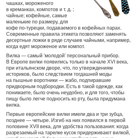
чашках, мороженого
в креманках, компотов и т. д. ;
чайные; кофейные, самые
маленькие по размеру, для
кофе
по-турецки
, подаваемого в кофейных парах.
Современные правила этикета позволяют заменять
десертные ложки в ряде случаев чайными, например,
когда едят мороженое или компот.
Вилка — самый 'молодой' персональный прибор.
В Европе вилки появились только в начале XVI века,
при итальянском дворе, что, по утверждениям
историков, было следствием тогдашней моды
на пышные воротники — жабо, подпиравшие
придворным подбородки. Есть в такой одежде, как
понимаете, было очень неудобно, и для того, чтобы
пищу было легче подносить ко рту, была придумана
вилка.
Первые европейские вилки имели два и три зубца,
позднее — четыре. Изгиб на них появился в первой
половине XVII века, для удобства пользования: когда
разрезаемый на тарелке кусок придерживают вилкой,