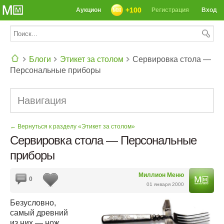
+100
Аукцион
Регистрация
Вход
Блоги
Этикет за столом
Сервировка стола —
Персональные приборы
СЕГОДНЯ: 39142 РЕЦЕПТА
Навигация
← Вернуться к разделу «Этикет за столом»
Сервировка стола — Персональные
приборы
Миллион Меню
0
01 января 2000
Безусловно,
самый древний
из них — нож.