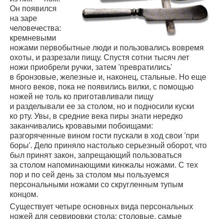
Он появился
на заре
человечества:
кремневыми
ножами первобытные люди и пользовались вовремя
охоты, и разрезали пищу. Спустя сотни тысяч лет
ножи приобрели ручки, затем 'превратились'
в бронзовые, железные и, наконец, стальные. Но еще
много веков, пока не появились вилки, с помощью
ножей не толь ко приготавливали пищу
и разделывали ее за столом, но и подносили куски
ко рту. Увы, в средние века пиры знати нередко
заканчивались кровавыми побоищами:
разгоряченные вином гости пускали в ход свои 'при
боры'. Дело приняло настолько серьезный оборот, что
был принят закон, запрещающий пользоваться
за столом напоминающими кинжалы ножами. С тех
пор и по сей день за столом мы пользуемся
персональными ножами со скругленным тупым
концом.
Существует четыре основных вида персональных
ножей для сервировки стола: столовые, самые