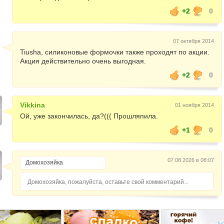
+2
0
07 октября 2014
Tiusha, силиконовые формочки также проходят по акции.
Акция действительно очень выгодная.
+2
0
Vikkina
01 ноября 2014
Ой, уже закончилась, да?((( Прошляпила.
+1
0
07.08.2026 в 08:07
Домохозяйка, пожалуйста, оставьте свой комментарий...