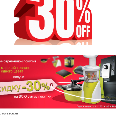
к:
oursson.ru