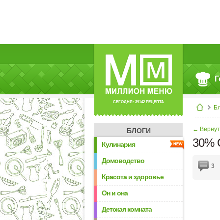
Г
СЕГОДНЯ: 39142 РЕЦЕПТА
Б
← Вернут
БЛОГИ
30% С
Кулинария
Домоводство
3
Красота и здоровье
Он и она
Детская комната