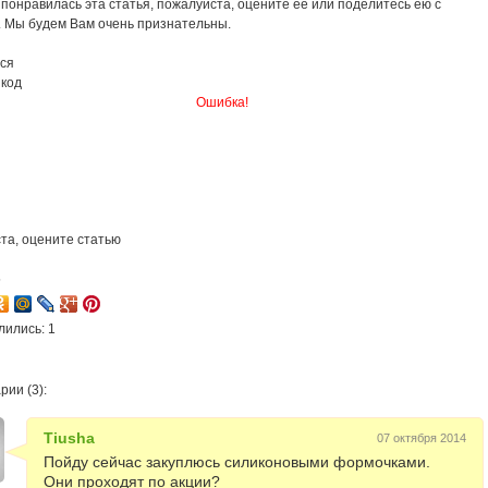
понравилась эта статья, пожалуйста, оцените её или поделитесь ею с
. Мы будем Вам очень признательны.
ся
 код
Ошибка!
та, оцените статью
5
лились: 1
ии (3):
Tiusha
07 октября 2014
Пойду сейчас закуплюсь силиконовыми формочками.
Они проходят по акции?