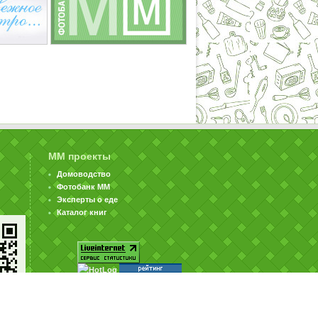
ММ проекты
Домоводство
Фотобанк ММ
Эксперты о еде
Каталог книг
© ООО «Издательство «Миллион Меню» 2002