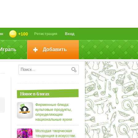
+100
он
Регистрация
Вход
Играть
Добавить
Новое в блогах
Фирменные блюда:
культовые продукты,
определяющие
национальные кухни
Молодая творческая
тенденция в искусстве.