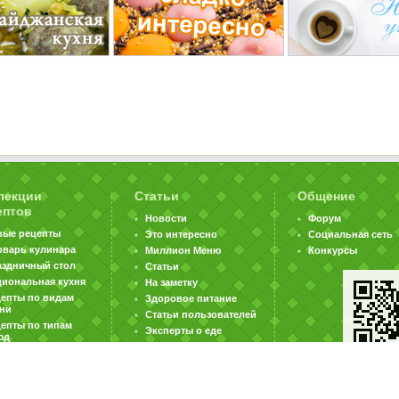
лекции
Статьи
Общение
ептов
Новости
Форум
вые рецепты
Это интересно
Социальная сеть
оварь кулинара
Миллион Меню
Конкурсы
аздничный стол
Статьи
циональная кухня
На заметку
цепты по видам
Здоровое питание
хни
Статьи пользователей
епты по типам
Эксперты о еде
юд
|
|
|
ратная связь
Карта сайта
Реклама на сайте
Вакансии