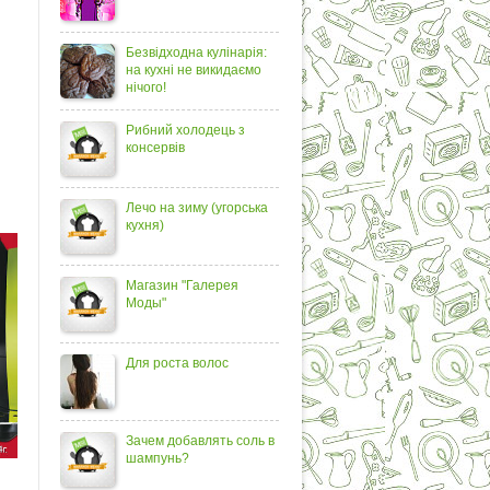
Безвідходна кулінарія:
на кухні не викидаємо
нічого!
Рибний холодець з
консервів
Лечо на зиму (угорська
кухня)
Магазин "Галерея
Моды"
Для роста волос
Зачем добавлять соль в
шампунь?