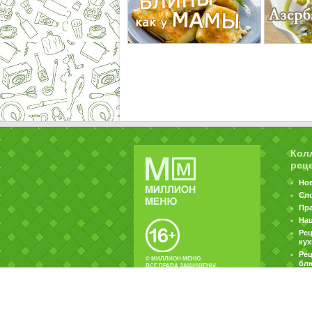
Кол
рец
Но
Сл
Пр
На
Ре
ку
Рец
© МИЛЛИОН МЕНЮ.
бл
ВСЕ ПРАВА ЗАЩИЩЕНЫ.
|
|
Контакты
Пользовательское соглашение
Об