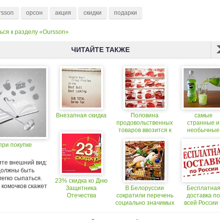
rsson
орсон
акция
скидки
подарки
ься к разделу «Oursson»
ЧИТАЙТЕ ТАКЖЕ
Внезапная скидка
Половина
самые
продовольственных
странные и
товаров ввозится к
необычные
нам из-за рубежа
вкусы товар
при покупке
известных
брендов
те внешний вид:
должны быть
легко сыпаться.
23% скидка ко Дню
 комочков скажет
Защитника
В Белоруссии
Бесплатна
Отечества
сократили перечень
доставка по
социально значимых
всей России 
товаров
23% скидка 
товар!