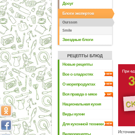
Досуг
Блоги экспертов
Oursson
Smile
Звездные блоги
РЕЦЕПТЫ БЛЮД
Новые рецепты
Все о сладостях
О морепродуктах
Вся правда о мясе
Национальная кухня
Виды кухни
Для кухонной техники
Источни
Видеорецепты