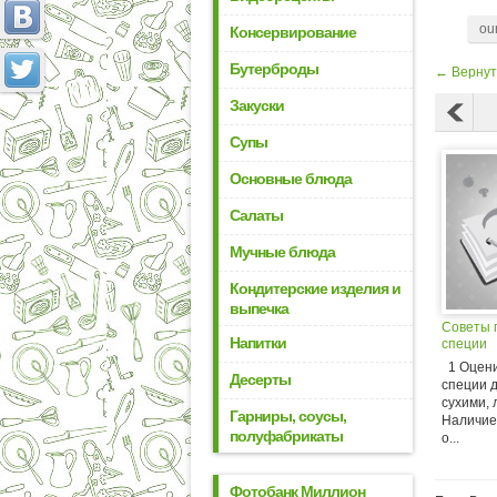
ou
Консервирование
Бутерброды
← Вернут
Закуски
Супы
Основные блюда
Салаты
Мучные блюда
Кондитерские изделия и
выпечка
Советы 
Напитки
специи
1 Оцени
Десерты
специи 
сухими, 
Гарниры, соусы,
Наличие
полуфабрикаты
о...
Фотобанк Миллион