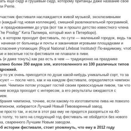
ать еще сидр и грушевый сидр, которому британцы даже название свое
и Perrie.
частник фестиваля наслаждается живой музыкой, эксклюзивными
 (каждый год новая коллекция), смешной развлекательной программой,
 и празднованиями до утра (вот так и прошло детство известного члена
The Prodigy" Кита Палмера, который жил в Петерборо).
, в котором проходит фестиваль, по сути — маленький городок, ведь т
: начиная от больницы и почты и заканчивая игровыми площадками и
спасения утопающих (Royal National Lifeboat Institute)! По-видимому, что
е и веселые гости фестиваля не плавали в пиве.
ь (и даже тонуть) как раз есть в чем — традиционно на празднике
лено более 350 видов эля, изготовленного из 100 различных типов
дрожжей.
у-то уж очень приходится по душе какой-нибудь уникальный сорт, то за
осуют — после чего, как и на каждом фестивале, определяется чемпион
ния. Чемпион потом угощает гостей своим превосходным пивом, так что
ние всегда проходит с интересом, а его результаты ожидаются с
ием.
брания чемпиона, точнее, если какому-то изготовителю пива не повезло
мпионом, избирается Лучший Новый Пивоваренный завод.
не просто так, и если в этот раз ему не придется разоряться на 40-
 толпу, то зато на следующий год фестиваль не обойдется без нового
ва, сваренного Лучшим Новым заводом.
б истории фестиваля, стоит упомянуть, что ему в 2012 году