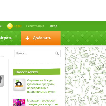
+100
он
Регистрация
Вход
Играть
Добавить
Новое в блогах
Фирменные блюда:
культовые продукты,
определяющие
национальные кухни
Молодая творческая
тенденция в искусстве.