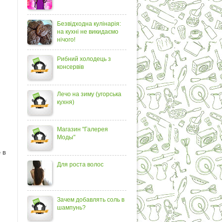
Безвідходна кулінарія:
на кухні не викидаємо
нічого!
Рибний холодець з
консервів
Лечо на зиму (угорська
кухня)
Магазин "Галерея
Моды"
 в
Для роста волос
Зачем добавлять соль в
шампунь?