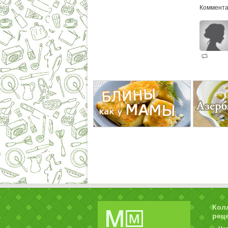
Коммента
Кол
рец