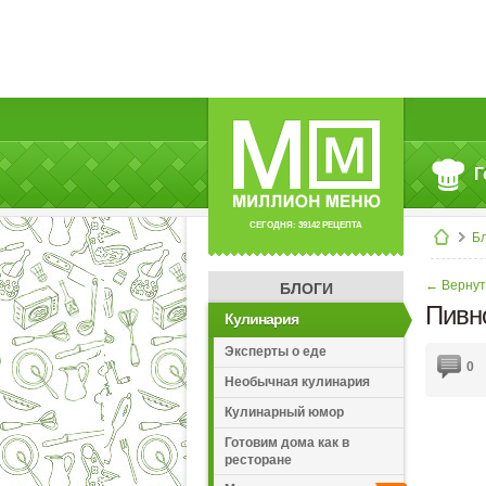
Г
СЕГОДНЯ: 39142 РЕЦЕПТА
Б
← Вернут
БЛОГИ
Пивн
Кулинария
Эксперты о еде
0
Необычная кулинария
Кулинарный юмор
Готовим дома как в
ресторане