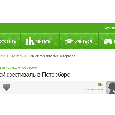
Аукци
отовить
Читать
Учиться
логи
Обо всем
Пивной фестиваль в Петерборо
ься к разделу «Обо всем»
ой фестиваль в Петерборо
Rim
17 ноября 2014