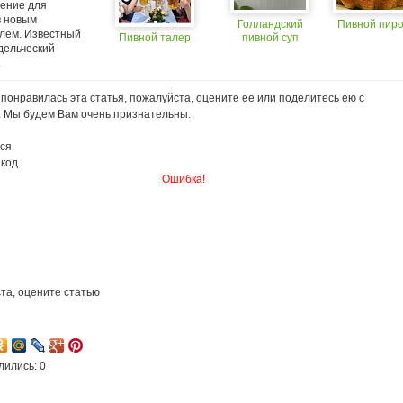
ение для
в новым
Голландский
Пивной пиро
лем. Известный
Пивной талер
пивной суп
дельческий
.
понравилась эта статья, пожалуйста, оцените её или поделитесь ею с
. Мы будем Вам очень признательны.
ся
 код
Ошибка!
та, оцените статью
1
лились: 0