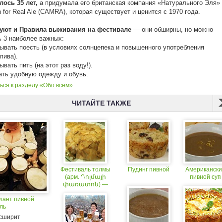
ось 35 лет,
а придумала его британская компания «Натурального Эля»
 for Real Ale (CAMRA), которая существует и ценится с 1970 года.
уют и Правила выживания на фестивале
— они обширны, но можно
 3 наиболее важных:
бывать поесть (в условиях солнцепека и повышенного употребления
пива).
ывать пить (на этот раз воду!).
ать удобную одежду и обувь.
ься к разделу «Обо всем»
ЧИТАЙТЕ ТАКЖЕ
Фестиваль толмы
Пудинг пивной
Американски
(арм. Դոլմայի
пивной суп
փառատոն) —
ежегодный
лает пивной
всеармянский
ль
фестиваль
национальной
сширит
кухни.