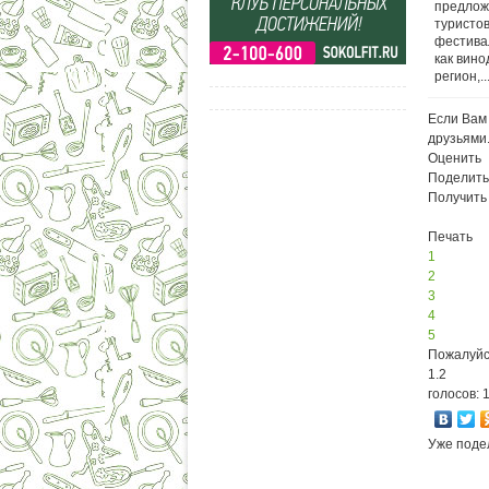
предлож
туристо
фестива
как вино
регион,..
Если Вам 
друзьями
Оценить
Поделить
Получить
Печать
1
2
3
4
5
Пожалуйс
1.2
голосов: 
Уже поде