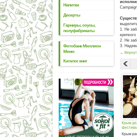
исполнил
Напитки
Campaign
Десерты
Существ
выделить
Гарниры, соусы,
1. Не за
полуфабрикаты
крепкого 
2. Не заб
Фотобанк Миллион
3. Надев
Меню
← Вернут
Каталог книг
Крым де
фестива
Крым ра