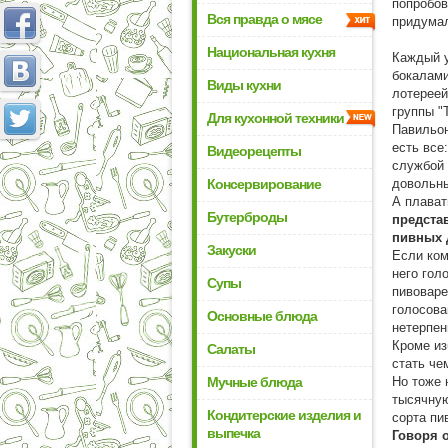
попробов
Вся правда о мясе
придумал
Национальная кухня
Каждый у
бокалами
Виды кухни
лотереей
группы "
Для кухонной техники
Павильон
есть все
Видеорецепты
службой 
Консервирование
довольны
А плават
Бутерброды
представ
пивных 
Закуски
Если ком
него гол
Супы
пивоваре
голосова
Основные блюда
нетерпен
Кроме из
Салаты
стать че
Мучные блюда
Но тоже 
тысячную
Кондитерские изделия и
сорта пи
выпечка
Говоря о