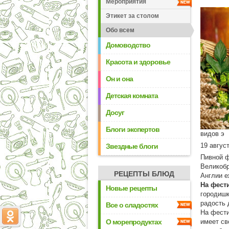
Мероприятия
Этикет за столом
Обо всем
Домоводство
Красота и здоровье
Он и она
Детская комната
Досуг
Блоги экспертов
видов э
19 авгус
Звездные блоги
Пивной ф
Великобр
РЕЦЕПТЫ БЛЮД
Англии е
На фест
Новые рецепты
городишк
радость 
Все о сладостях
На фести
О морепродуктах
имеет св