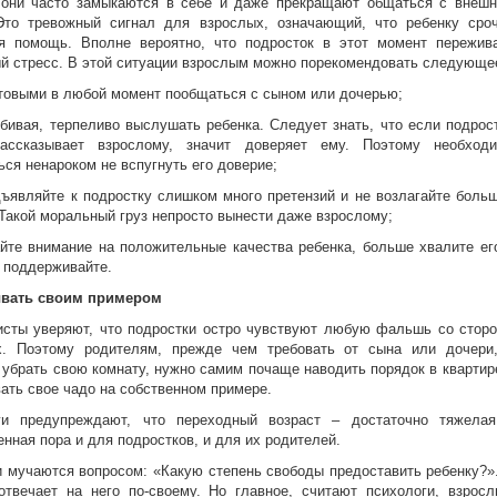
 они часто замыкаются в себе и даже прекращают общаться с внеш
Это тревожный сигнал для взрослых, означающий, что ребенку сро
ся помощь. Вполне вероятно, что подросток в этот момент пережив
й стресс. В этой ситуации взрослым можно порекомендовать следующе
отовыми в любой момент пообщаться с сыном или дочерью;
ебивая, терпеливо выслушать ребенка. Следует знать, что если подрос
рассказывает взрослому, значит доверяет ему. Поэтому необход
ься ненароком не вспугнуть его доверие;
дъявляйте к подростку слишком много претензий и не возлагайте боль
Такой моральный груз непросто вынести даже взрослому;
йте внимание на положительные качества ребенка, больше хвалите ег
 поддерживайте.
вать своим примером
исты уверяют, что подростки остро чувствуют любую фальшь со стор
х. Поэтому родителям, прежде чем требовать от сына или дочери
 убрать свою комнату, нужно самим почаще наводить порядок в квартир
ать свое чадо на собственном примере.
ги предупреждают, что переходный возраст – достаточно тяжела
енная пора и для подростков, и для их родителей.
 мучаются вопросом: «Какую степень свободы предоставить ребенку?»
отвечает на него по-своему. Но главное, считают психологи, взрос