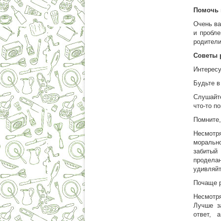
Помочь 
Очень ва
и пробл
родители
Советы 
Интересу
Будьте в
Слушайт
что-то п
Помните,
Несмотр
моральн
забитый
продела
удивляйт
Почаще р
Несмотр
Лучше з
ответ, 