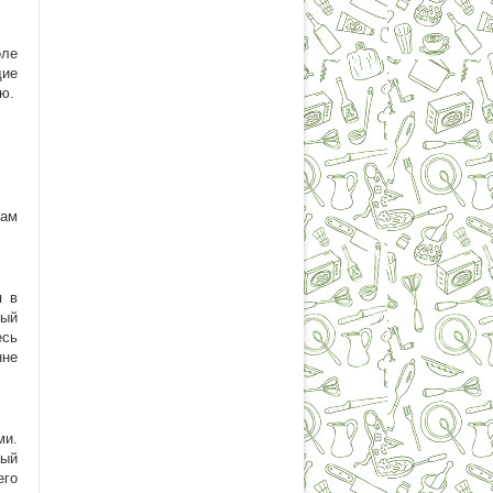
оле
щие
ю.
вам
я в
дый
есь
нне
ми.
тый
его