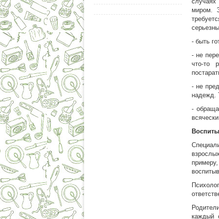
случаях
миром. 
требует
серьезны
- быть г
- не пер
что-то 
постарат
- не пре
надежд. 
- обраща
всячески
Воспиты
Специал
взрослы
примеру,
воспитыв
Психоло
ответств
Родители
каждый 