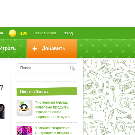
+100
он
Регистрация
Вход
Играть
Добавить
?
Новое в блогах
Фирменные блюда:
культовые продукты,
определяющие
национальные кухни
Молодая творческая
тенденция в искусстве.