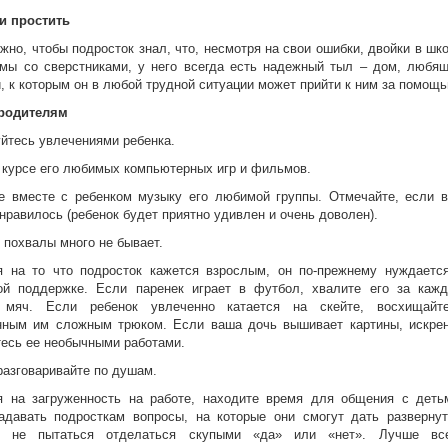
и простить
жно, чтобы подросток знал, что, несмотря на свои ошибки, двойки в шк
емы со сверстниками, у него всегда есть надежный тыл – дом, любя
, к которым он в любой трудной ситуации может прийти к ним за помощь
родителям
йтесь увлечениями ребенка.
 курсе его любимых компьютерных игр и фильмов.
е вместе с ребенком музыку его любимой группы. Отмечайте, если 
онравилось (ребенок будет приятно удивлен и очень доволен).
 похвалы много не бывает.
я на то что подросток кажется взрослым, он по-прежнему нуждаетс
ой поддержке. Если паренек играет в футбол, хвалите его за каж
 мяч. Если ребенок увлеченно катается на скейте, восхищайт
нным им сложным трюком. Если ваша дочь вышивает картины, искре
есь ее необычными работами.
азговаривайте по душам.
я на загруженность на работе, находите время для общения с деть
адавать подросткам вопросы, на которые они смогут дать разверну
а не пытаться отделаться скупыми «да» или «нет». Лучше вс