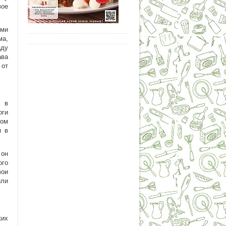
вое
ами
ма,
аду
ва
 от
я в
оги
зом
и в
 он
ого
вои
или
ких