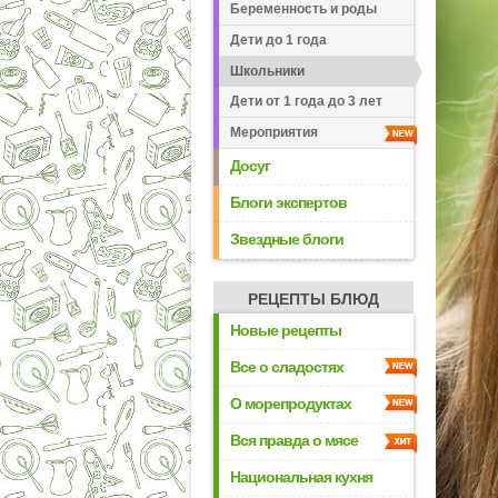
Беременность и роды
Дети до 1 года
Школьники
Дети от 1 года до 3 лет
Мероприятия
Досуг
Блоги экспертов
Звездные блоги
РЕЦЕПТЫ БЛЮД
Новые рецепты
Все о сладостях
О морепродуктах
Вся правда о мясе
Национальная кухня