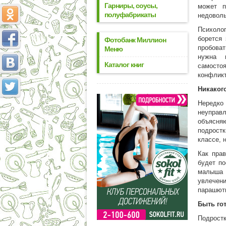
Гарниры, соусы,
может п
полуфабрикаты
недоволь
Психоло
борется 
Фотобанк Миллион
пробоват
Меню
нужна 
Каталог книг
самосто
конфликт
Никаког
Нередко
неуправл
объясняю
подростк
классе, 
Как прав
будет по
малыша 
увлечени
парашютн
Быть го
Подрост