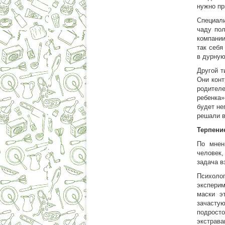
нужно пр
Специал
чаду пол
компании
так себя
в дурную
Другой т
Они конт
родителе
ребенка
будет не
решали в
Терпени
По мнен
человек,
задача в
Психоло
экспери
маски э
зачастую
подрост
экстрава