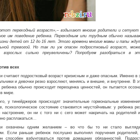
 этот переходный возраст»,– вздыхают многие родители и сетуют
ное им поведение ребенка. Переходным или трудным обычно назыв
изни детей от 12 до 16 лет. Этого времени многие мамы и папы жду
льной тревогой. Но так ли уж опасен подростковый возраст, мож
я взрослых сильно преувеличены? Попробуем разобраться в э
отив всех
и считают подростковый возраст кризисным и даже опасным. Именно в 
льчики и девочки резко взрослеют, меняясь и внешне, и внутренне. В э
 ребенка обычно происходит переоценка ценностей, он пытается осозн
 в мире.
ого, у тинейджеров происходят значительные гормональные изменени
е, психологическое состояние становится неустойчивым: у ребенка ре
 настроение, он ни с того ни с сего может накричать на родителей 
нно расплакаться…
ки охвачены одним желанием – во что бы то ни стало выгляд
ми. Если раньше ребенок послушно выполнял поручения родителей,
он способен взбунтоваться против домашних обязанностей. Подрос