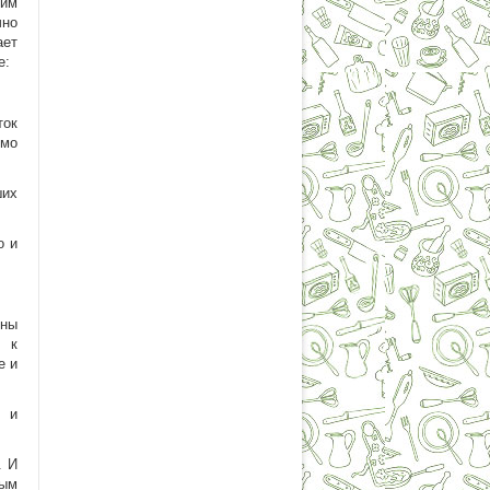
ним
чно
ает
е:
ток
имо
ших
о и
оны
, к
е и
я и
. И
лым