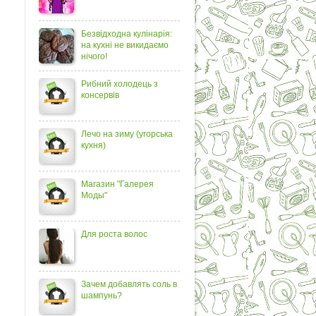
Безвідходна кулінарія:
на кухні не викидаємо
нічого!
Рибний холодець з
консервів
Лечо на зиму (угорська
кухня)
Магазин "Галерея
Моды"
Для роста волос
Зачем добавлять соль в
шампунь?