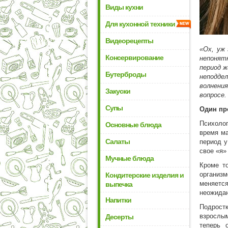
Виды кухни
Для кухонной техники
Видеорецепты
«Ох, уж
Консервирование
непонят
период ж
Бутерброды
неподде
волнени
Закуски
вопросе.
Супы
Один пр
Психолог
Основные блюда
время ма
Салаты
период у
свое «я»
Мучные блюда
Кроме т
организм
Кондитерские изделия и
меняется
выпечка
неожида
Напитки
Подрост
взрослы
Десерты
теперь 