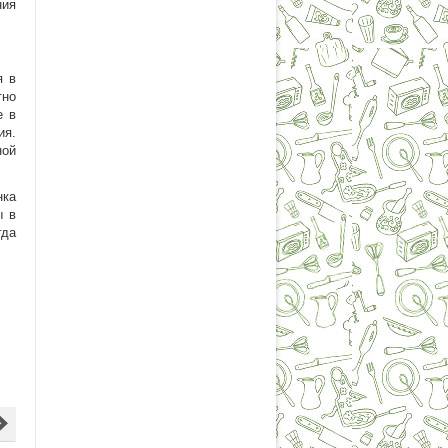
ния
я в
тно
е в
ия.
ной
нка
ы в
гда