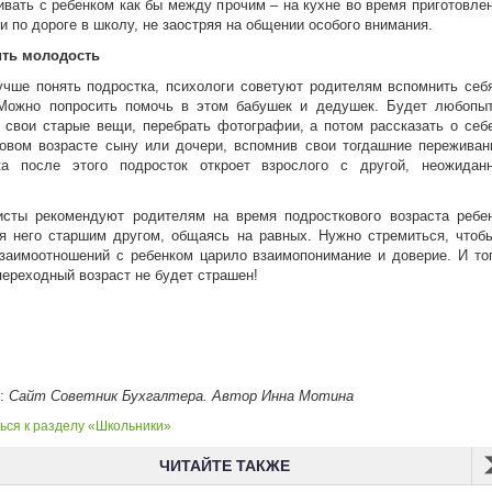
ивать с ребенком как бы между прочим – на кухне во время приготовле
и по дороге в школу, не заостряя на общении особого внимания.
ть молодость
чше понять подростка, психологи советуют родителям вспомнить себ
 Можно попросить помочь в этом бабушек и дедушек. Будет любопы
 свои старые вещи, перебрать фотографии, а потом рассказать о себ
овом возрасте сыну или дочери, вспомнив свои тогдашние переживан
ка после этого подросток откроет взрослого с другой, неожидан
исты рекомендуют родителям на время подросткового возраста ребе
я него старшим другом, общаясь на равных. Нужно стремиться, чтоб
заимоотношений с ребенком царило взаимопонимание и доверие. И то
переходный возраст не будет страшен!
к:
Сайт Советник Бухгалтера. Автор Инна Мотина
ься к разделу «Школьники»
ЧИТАЙТЕ ТАКЖЕ