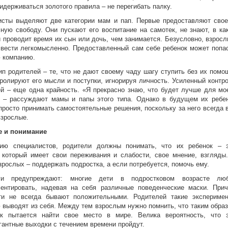
идерживаться золотого правила – не перегибать палку.
исты выделяют две категории мам и пап. Первые предоставляют сво
ную свободу. Они пускают его воспитание на самотек, не знают, в ка
 проводит время их сын или дочь, чем занимается. Безусловно, взрос
 вести легкомысленно. Предоставленный сам себе ребенок может попа
 компанию.
ип родителей – те, что не дают своему чаду шагу ступить без их помо
ролируют его мысли и поступки, игнорируя личность. Усиленный контр
й – еще одна крайность. «Я прекрасно знаю, что будет лучше для мо
» – рассуждают мамы и папы этого типа. Однако в будущем их ребе
просто принимать самостоятельные решения, поскольку за него всегда 
зрослые.
е и понимание
ию специалистов, родители должны понимать, что их ребенок – 
 который имеет свои переживания и слабости, свое мнение, взгляды
зрослых – поддержать подростка, а если потребуется, помочь ему.
ги предупреждают: многие дети в подростковом возрасте лю
ментировать, надевая на себя различные поведенческие маски. При
ти не всегда бывают положительными. Родителей такие экспериме
 выводят из себя. Между тем взрослым нужно помнить, что таким обра
ок пытается найти свое место в мире. Велика вероятность, что 
гантные выходки с течением времени пройдут.