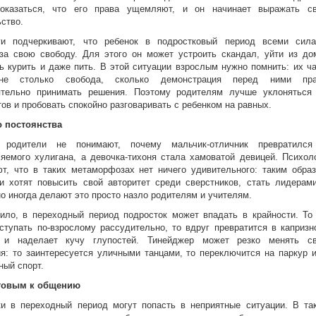
оказаться, что его права ущемляют, и он начинает выражать с
ство.
ги подчеркивают, что ребенок в подростковый период всеми сил
за свою свободу. Для этого он может устроить скандал, уйти из до
ь курить и даже пить. В этой ситуации взрослым нужно помнить: их ч
не столько свобода, сколько демонстрация перед ними пра
ятельно принимать решения. Поэтому родителям лучше уклоняться
ов и пробовать спокойно разговаривать с ребенком на равных.
о постоянства
 родители не понимают, почему мальчик-отличник превратилс
яемого хулигана, а девочка-тихоня стала хамоватой девицей. Психол
т, что в таких метаморфозах нет ничего удивительного: таким обра
и хотят повысить свой авторитет среди сверстников, стать лидерам
но иногда делают это просто назло родителям и учителям.
ило, в переходный период подросток может впадать в крайности. То
ступать по-взрослому рассудительно, то вдруг превратится в капризн
и наделает кучу глупостей. Тинейджер может резко менять с
я: то заинтересуется уличными танцами, то переключится на паркур 
ый спорт.
товым к общению
ки в переходный период могут попасть в неприятные ситуации. В та