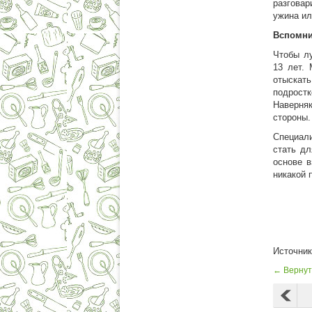
разговар
ужина ил
Вспомни
Чтобы лу
13 лет.
отыскать
подростк
Наверня
стороны.
Специал
стать дл
основе в
никакой 
Источни
← Вернут