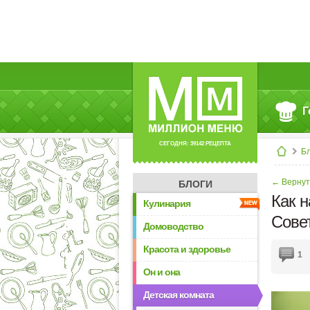
Г
СЕГОДНЯ: 39142 РЕЦЕПТА
Б
← Вернут
БЛОГИ
Как 
Кулинария
Сове
Домоводство
Красота и здоровье
1
Он и она
Детская комната