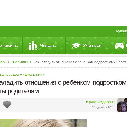
Аукци
отовить
Читать
Учиться
логи
Школьники
Как наладить отношения с ребенком-подростком? Советы родителям
ься к разделу «Школьники»
наладить отношения с ребенком-подростком
ты родителям
Ирина Фидарова
02 декабря 2014