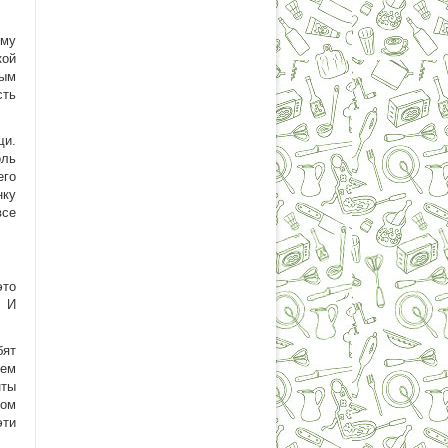
ему
кой
лым
сть
щи.
оль
его
нку
все
это
. И
бят
чем
нты
зом
эти