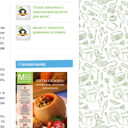
Отзыв трихолога о
никотиновой кислоте
для волос
 на
маски от перхоти в
домашних условиях
ают
т с
ет,
том
Свежий номер
это
тот
ать
я в
зко
или
еть
 то
тку