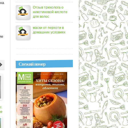
дна
Отзыв трихолога о
никотиновой кислоте
для волос
маски от перхоти в
домашних условиях
ие
Свежий номер
т.
ые