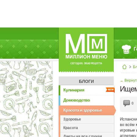
Г
СЕГОДНЯ: 39142 РЕЦЕПТА
Б
← Вернут
БЛОГИ
Ищем
Кулинария
Домоводство
0
Красота и здоровье
Испански
Здоровье
во всём 
Красота
игровые 
атлетику
Диеты на все случаи