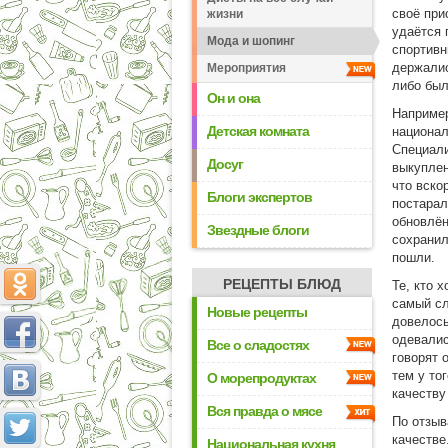
своё при
жизни
удаётся 
Мода и шопинг
спортивн
держалис
Мероприятия
либо был
Он и она
Например
Детская комната
национал
Специали
Досуг
выкуплен
что вско
Блоги экспертов
постарал
обновлён
Звездные блоги
сохранил
пошли.
РЕЦЕПТЫ БЛЮД
Те, кто 
самый сл
Новые рецепты
довелось
одевалис
Все о сладостях
говорят 
тем у то
О морепродуктах
качеству
Вся правда о мясе
По отзыв
качестве
Национальная кухня