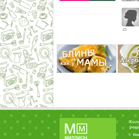
Коммента
Кол
рец
Но