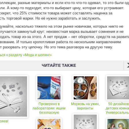
оллекции, разные материалы и если кто-то что-то одевал, то это были о
ли. А кому-то подходит, кто-то выбирает цену, которая его устраивает.
секрет, что 25% стоимости товара может составлять наценка за
сть торговой марки. Но её нужно заработать и заслужить.
думайте, насколько тяжело на этом рынке новичкам, которых никто не
олучается замкнутый круг: неизвестная марка вызывает сомнения и не
одать товар из-за этого. А нет продаж – нет оборотки, средств на развит
вование. И только кропотливая работа по нескольким направлениям
т разорвать эту цепочку. Но это тема разговора на другую тему.
ься к разделу «Мода и шопинг»
ЧИТАЙТЕ ТАКЖЕ
Проверено в
Морковь на ужин,
50 дизайнов
лаборатории: ищем
варианты
детских комна
безопасную
Универсальн
сметану
варианты
зяев!