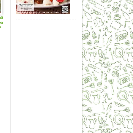
ий
ой
з
я