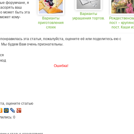
ые форумчане, я
засорять ваш
о может быть эта
Варианты
оможет кому-
Варианты
украшения тортов.
Рождественск
приготовления
пост – крупян
слоек
пост. Каши и
нескольких
видов круп.
понравилась эта статья, пожалуйста, оцените её или поделитесь ею с
Варианты
. Мы будем Вам очень признательны.
приготовлени
ся
 код
Ошибка!
та, оцените статью
лились: 0