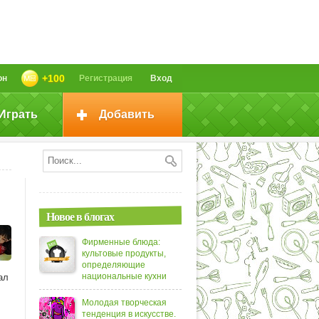
+100
он
Регистрация
Вход
Играть
Добавить
Новое в блогах
Фирменные блюда:
культовые продукты,
определяющие
национальные кухни
ал
Молодая творческая
тенденция в искусстве.