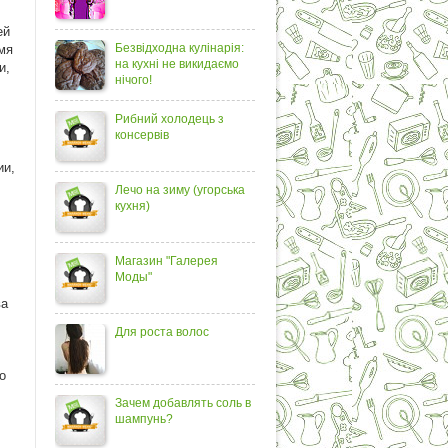
ей
Безвідходна кулінарія:
емя
на кухні не викидаємо
и,
нічого!
Рибний холодець з
консервів
ии,
Лечо на зиму (угорська
кухня)
Магазин "Галерея
Моды"
ва
Для роста волос
о
Зачем добавлять соль в
шампунь?