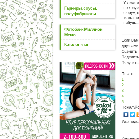
Уважаем
Гарниры, соусы,
не хочу 
форум, н
полуфабрикаты
темка п
нибудь...
Фотобанк Миллион
Меню
Если Вам 
Каталог книг
друзьями
Оценить
Поделить
Получить
Печать
1
2
3
4
5
Пожалуйс
Уже поде