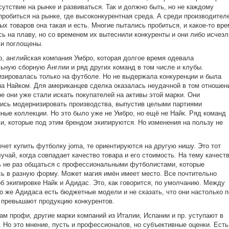
сутствие на рынке и развиваться. Так и должно быть, но не каждому
пробиться на рынке, где высоконкурентная среда. А среди производител
ых товаров она такая и есть. Многие пытались пробиться, и какое-то вр
ь на плаву, но со временем их вытеснили конкуренты и они либо исчезл
и поглощены.
, английская компания Умбро, которая долгое время одевала
ьную сборную Англии и ряд других команд в том числе и клубы.
зировалась только на футболе. Но не выдержала конкуренции и была
а Найком. Для американцев сделка оказалась неудачной в том отношен
ре они уже стали искать покупателей на активы этой марки. Они
ись модернизировать производства, выпустив целыми партиями
ные коллекции. Но это было уже не Умбро, но ещё не Найк. Ряд команд
и, которые под этим брендом экипируются. Но изменения на пользу не
хочет купить футболку joma, те ориентируются на другую нишу. Это тот
учай, когда совпадает качество товара и его стоимость. На тему качест
 не раз общаться с профессиональными футболистами, которые
ь в разную форму. Может магия имён имеет место. Все почтительно
об экипировке Найк и Адидас. Это, как говорится, по умолчанию. Между
го же Адидаса есть бюджетные модели и не сказать, что они настолько п
 превышают продукцию конкурентов.
ам профи, другие марки компаний из Италии, Испании и пр. уступают в
. Но это мнение, пусть и профессионалов, но субъективные оценки. Есть