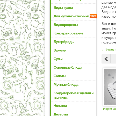
разные к
две моде
Виды кухни
Ведь не 
Для кухонной техники
известно
Вот и по
Видеорецепты
знает. П
Консервирование
может пр
и сущест
Бутерброды
позволяе
← Вернут
Закуски
Супы
Основные блюда
Салаты
Мучные блюда
Кондитерские изделия и
выпечка
Напитки
Ищем хо
Десерты