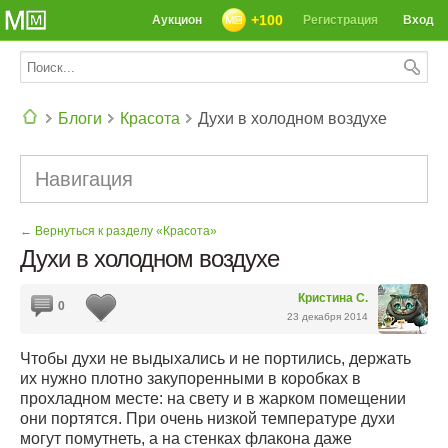
+100
Аукцион
Регистрация
Вход
Блоги
Красота
Духи в холодном воздухе
СЕГОДНЯ: 39142 РЕЦЕПТА
Навигация
← Вернуться к разделу «Красота»
Духи в холодном воздухе
Кристина С.
0
23 декабря 2014
Чтобы духи не выдыхались и не портились, держать
их нужно плотно закупоренными в коробках в
прохладном месте: на свету и в жарком помещении
они портятся. При очень низкой температуре духи
могут помутнеть, а на стенках флакона даже