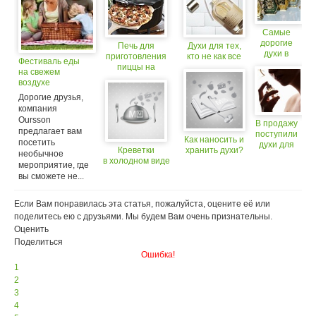
Самые
дорогие
Печь для
Духи для тех,
духи в
приготовления
кто не как все
Фестиваль еды
мире
пиццы на
на свежем
открытом воздухе
воздухе
Дорогие друзья,
компания
Oursson
В продажу
предлагает вам
поступили
Как наносить и
посетить
духи для
Креветки
хранить духи?
необычное
похудения
в холодном виде
мероприятие, где
вы сможете не...
Если Вам понравилась эта статья, пожалуйста, оцените её или
поделитесь ею с друзьями. Мы будем Вам очень признательны.
Оценить
Поделиться
Ошибка!
1
2
3
4